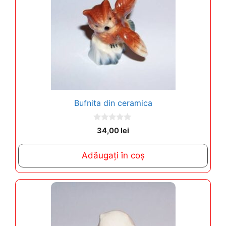
Bufnita din ceramica
0
34,00
lei
o
u
t
Adăugați în coș
o
f
5