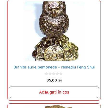
Bufnita aurie pemonede – remediu Feng Shui
0
35,00
lei
o
u
t
Adăugați în coș
o
f
5