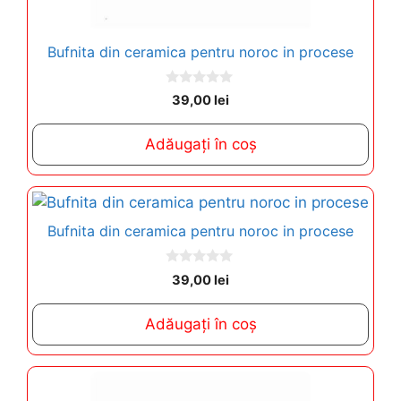
Bufnita din ceramica pentru noroc in procese
0
39,00
lei
o
u
t
Adăugați în coș
o
f
5
Bufnita din ceramica pentru noroc in procese
0
39,00
lei
o
u
t
Adăugați în coș
o
f
5