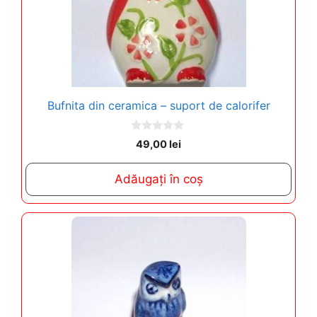
Bufnita din ceramica – suport de calorifer
0
49,00
lei
o
u
t
Adăugați în coș
o
f
5