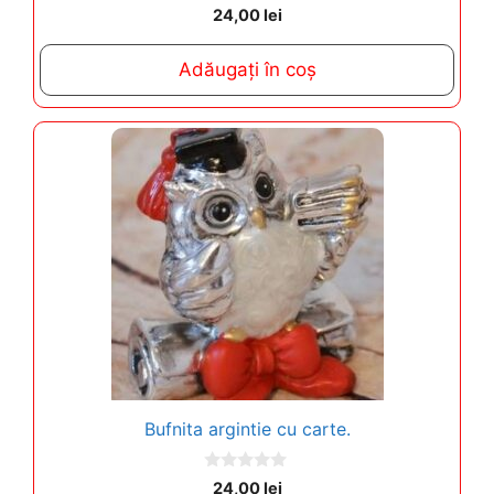
0
24,00
lei
o
u
t
Adăugați în coș
o
f
5
Bufnita argintie cu carte.
0
24,00
lei