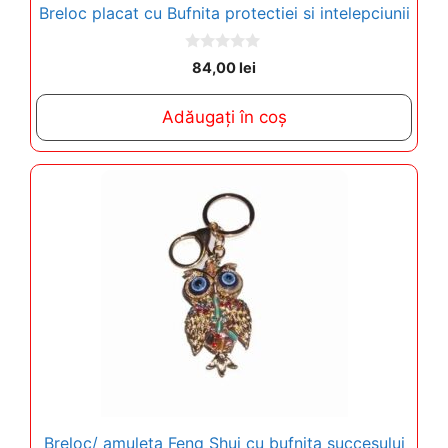
Breloc placat cu Bufnita protectiei si intelepciunii
0
84,00
lei
o
u
t
Adăugați în coș
o
f
5
Breloc/ amuleta Feng Shui cu bufnita succesului