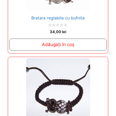
Bratara reglabila cu bufnita
0
34,00
lei
o
u
t
Adăugați în coș
o
f
5