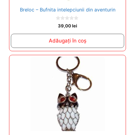
Breloc – Bufnita intelepciunii din aventurin
0
39,00
lei
o
u
t
Adăugați în coș
o
f
5