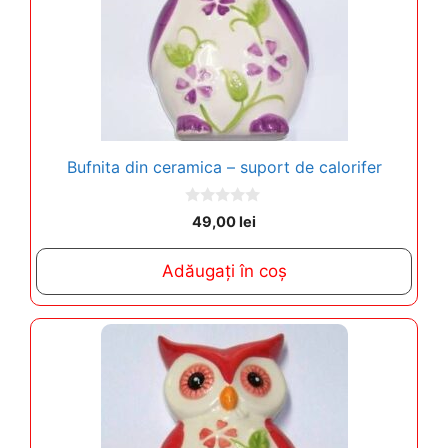
Bufnita din ceramica – suport de calorifer
0
49,00
lei
o
u
t
Adăugați în coș
o
f
5