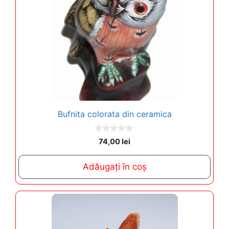
Bufnita colorata din ceramica
0
74,00
lei
o
u
t
Adăugați în coș
o
f
5