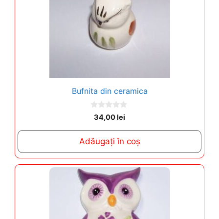
Bufnita din ceramica
0
34,00
lei
o
u
t
Adăugați în coș
o
f
5