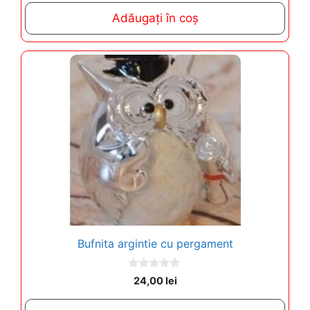
t
Adăugați în coș
o
f
5
Bufnita argintie cu pergament
0
24,00
lei
o
u
t