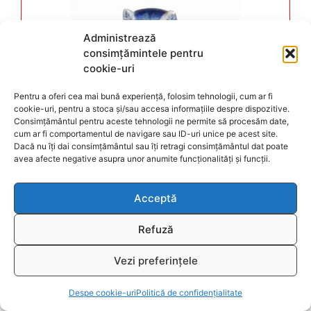
Administrează
consimțămintele pentru
cookie-uri
Pentru a oferi cea mai bună experiență, folosim tehnologii, cum ar fi
cookie-uri, pentru a stoca și/sau accesa informațiile despre dispozitive.
Consimțământul pentru aceste tehnologii ne permite să procesăm date,
cum ar fi comportamentul de navigare sau ID-uri unice pe acest site.
Dacă nu îți dai consimțământul sau îți retragi consimțământul dat poate
avea afecte negative asupra unor anumite funcționalități și funcții.
Bufnita din ceramica pentru noroc in procese
Acceptă
0
39,00
lei
o
u
Refuză
t
Adăugați în coș
o
f
5
Vezi preferințele
Item added to cart.
Checkout
T
0 items -
0,00
lei
Despe cookie-uri
Politică de confidențialitate