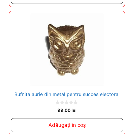
f
5
Bufnita aurie din metal pentru succes electoral
0
99,00
lei
o
u
t
Adăugați în coș
o
f
5