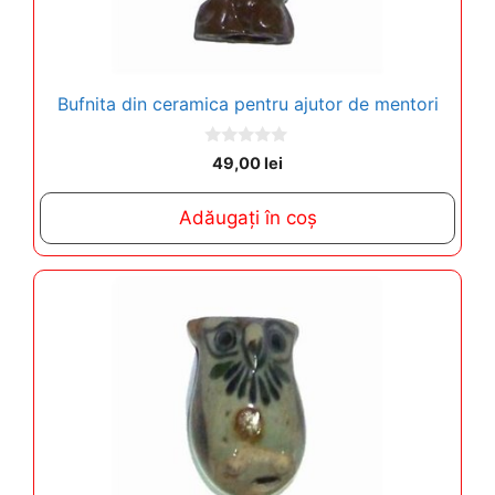
Bufnita din ceramica pentru ajutor de mentori
0
49,00
lei
o
u
t
Adăugați în coș
o
f
5