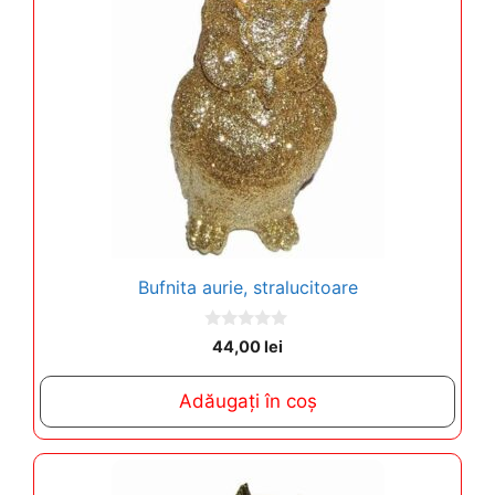
Bufnita aurie, stralucitoare
0
44,00
lei
o
u
t
Adăugați în coș
o
f
5