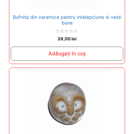
Bufnita din ceramica pentru intelepciune si vesti
bune
0
39,00
lei
o
u
t
Adăugați în coș
o
f
5