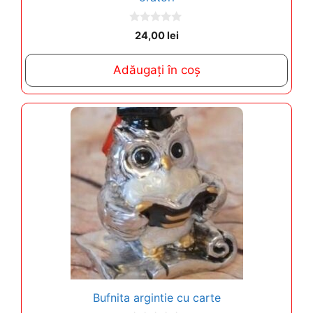
0
24,00
lei
o
u
t
Adăugați în coș
o
f
5
Bufnita argintie cu carte