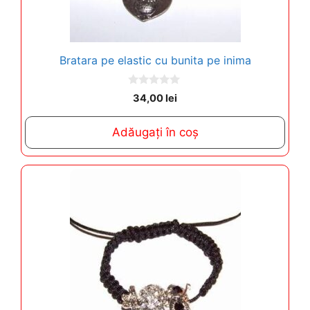
Bratara pe elastic cu bunita pe inima
0
34,00
lei
o
u
t
Adăugați în coș
o
f
5