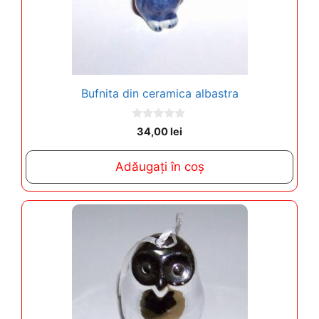
Bufnita din ceramica albastra
0
34,00
lei
o
u
t
Adăugați în coș
o
f
5