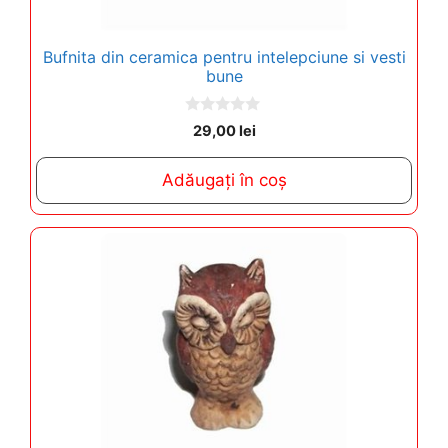
Bufnita din ceramica pentru intelepciune si vesti
bune
0
29,00
lei
o
u
t
Adăugați în coș
o
f
5