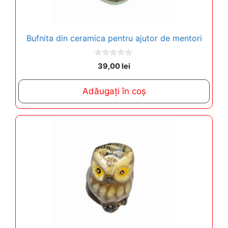
Bufnita din ceramica pentru ajutor de mentori
0
39,00
lei
o
u
t
Adăugați în coș
o
f
5