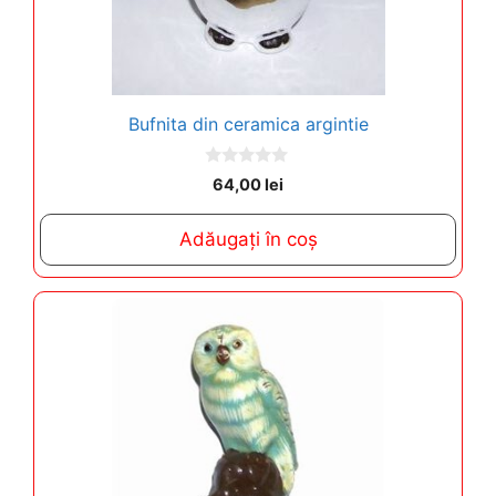
Bufnita din ceramica argintie
0
64,00
lei
o
u
t
Adăugați în coș
o
f
5