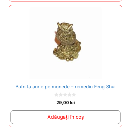
Bufnita aurie pe monede – remediu Feng Shui
0
29,00
lei
o
u
t
Adăugați în coș
o
f
5