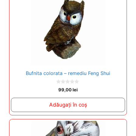
Bufnita colorata – remediu Feng Shui
0
99,00
lei
o
u
t
Adăugați în coș
o
f
5