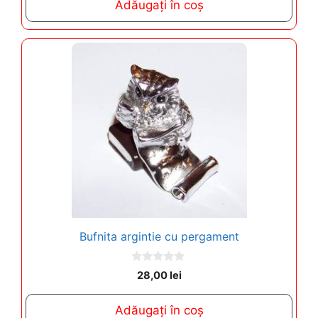
Adăugați în coș
o
f
5
Bufnita argintie cu pergament
0
28,00
lei
o
u
t
Adăugați în coș
o