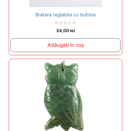
Bratara reglabila cu bufnita
0
34,00
lei
o
u
t
Adăugați în coș
o
f
5