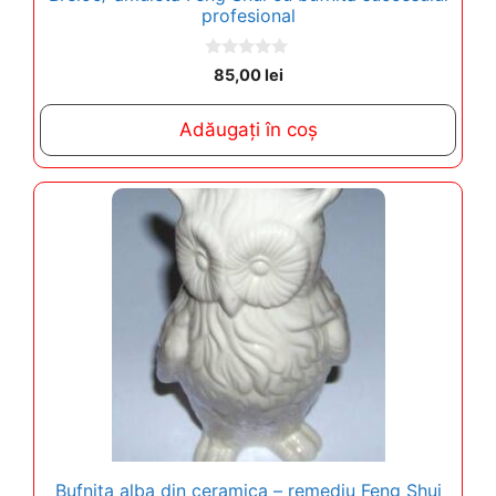
profesional
0
85,00
lei
o
u
t
Adăugați în coș
o
f
5
Bufnita alba din ceramica – remediu Feng Shui