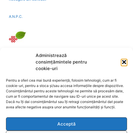
A.N.P.C.
Reciclare
Administrează
consimțămintele pentru
cookie-uri
Link-uri utile:
magazin-fengshui.ro
-
anticariat-ezoteric.com
-
universul-
Pentru a oferi cea mai bună experiență, folosim tehnologii, cum ar fi
bijuteriilor.com
-
talismane-amulete.com
-
cookie-uri, pentru a stoca și/sau accesa informațiile despre dispozitive.
ezo-shop.com
-
universultarotului.com
-
Consimțământul pentru aceste tehnologii ne permite să procesăm date,
cum ar fi comportamentul de navigare sau ID-uri unice pe acest site.
universul-aromelor.ro
-
www.fengshui-
Dacă nu îți dai consimțământul sau îți retragi consimțământul dat poate
market.ro
-
www.astrotarot.ro
-
avea afecte negative asupra unor anumite funcționalități și funcții.
www.astrologie-tarot.ro
-
www.magazin-
fengshui.com
-
www.astromagie.com
-
Acceptă
www.fengshuiromanesc.ro
-
Tarot Brasov
-