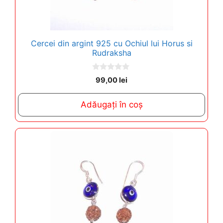
Cercei din argint 925 cu Ochiul lui Horus si
Rudraksha
0
99,00
lei
o
u
t
Adăugați în coș
o
f
5