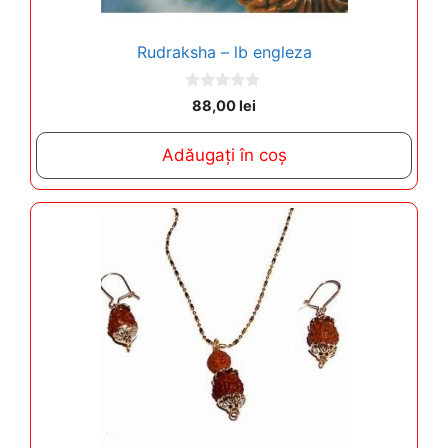
Rudraksha – lb engleza
0
88,00
lei
o
u
t
Adăugați în coș
o
f
5