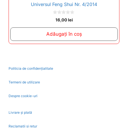
Universul Feng Shui Nr. 4/2014
0
16,00
lei
o
u
t
Adăugați în coș
o
f
5
Politicia de confidențialitate
Termeni de utilizare
Despre cookie-uri
Livrare și plată
Reclamatii si retur