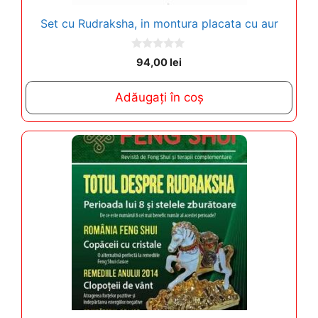
Set cu Rudraksha, in montura placata cu aur
0
94,00
lei
o
u
t
Adăugați în coș
o
f
5