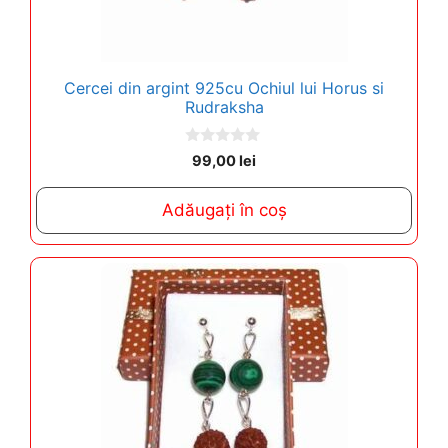
Cercei din argint 925cu Ochiul lui Horus si
Rudraksha
0
99,00
lei
o
u
t
Adăugați în coș
o
f
5