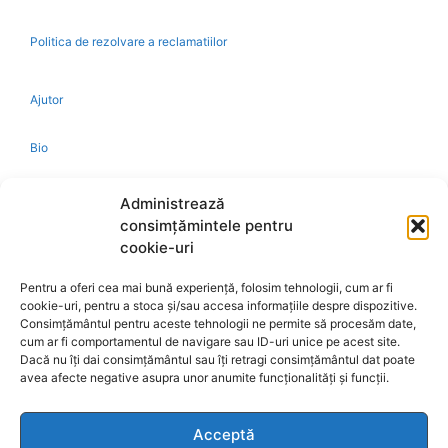
Politica de rezolvare a reclamatiilor
Ajutor
Bio
Identificare firma
Administrează
consimțămintele pentru
Retragere din contract
cookie-uri
Pentru a oferi cea mai bună experiență, folosim tehnologii, cum ar fi
A.N.P.C.
cookie-uri, pentru a stoca și/sau accesa informațiile despre dispozitive.
Consimțământul pentru aceste tehnologii ne permite să procesăm date,
cum ar fi comportamentul de navigare sau ID-uri unice pe acest site.
Dacă nu îți dai consimțământul sau îți retragi consimțământul dat poate
avea afecte negative asupra unor anumite funcționalități și funcții.
Reciclare
Acceptă