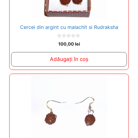
Cercei din argint cu malachit si Rudraksha
0
100,00
lei
o
u
t
Adăugați în coș
o
f
5