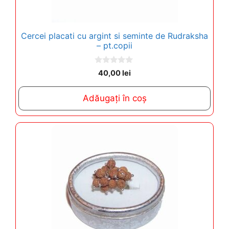
Cercei placati cu argint si seminte de Rudraksha
– pt.copii
0
40,00
lei
o
u
t
Adăugați în coș
o
f
5