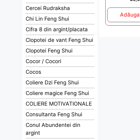
o
u
Cercei Rudraksha
t
Adăugaț
o
Chi Lin Feng Shui
f
5
Cifra 8 din argint/placata
Clopotei de vant Feng Shui
Clopotei Feng Shui
Cocor / Cocori
Cocos
Coliere Dzi Feng Shui
Coliere magice Feng Shui
COLIERE MOTIVATIONALE
Consultanta Feng Shui
Conul Abundentei din
argint