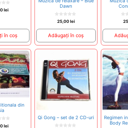
Muzica de relaxare – Blue
Muzica d
Dawn
Con
00
lei
0
0
25,00
lei
2
o
o
u
u
t
t
i în coș
Adăugați în coș
Adăug
o
o
f
f
5
5
itionala din
ia
Qi Gong – set de 2 CD-uri
Regimen in
Body Re
00
lei