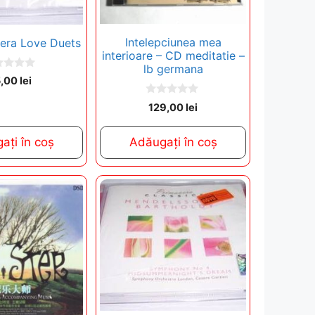
Intelepciunea mea
era Love Duets
interioare – CD meditatie –
lb germana
5,00
lei
0
129,00
lei
o
u
t
ați în coș
Adăugați în coș
o
f
5