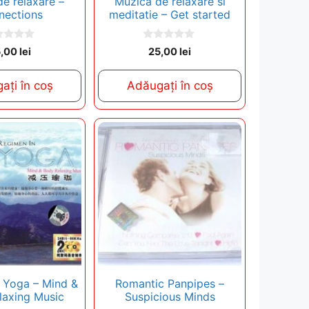
e relaxare –
Muzica de relaxare si
nections
meditatie – Get started
0
5,00
lei
25,00
lei
o
u
t
ați în coș
Adăugați în coș
o
f
5
 Yoga – Mind &
Romantic Panpipes –
laxing Music
Suspicious Minds