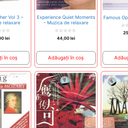
er Vol 3 –
Experience Quiet Moments
Famous Op
 relaxare
– Muzica de relaxare
0
2
o
0
00
lei
44,00
lei
u
o
t
u
o
t
f
o
5
f
i în coș
Adăugați în coș
Adăug
5