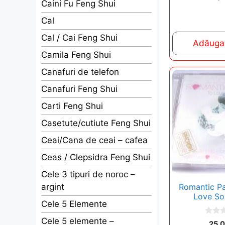
o
Caini Fu Feng Shui
u
t
Cal
o
f
5
Cal / Cai Feng Shui
Adăugaț
Camila Feng Shui
Canafuri de telefon
Canafuri Feng Shui
Carti Feng Shui
Casetute/cutiute Feng Shui
Ceai/Cana de ceai – cafea
Ceas / Clepsidra Feng Shui
Cele 3 tipuri de noroc –
argint
Romantic Pa
Love S
Cele 5 Elemente
Cele 5 elemente –
0
25,