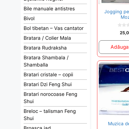
Bile manuale antistres
Jogging pe
Moz
Bivol
Bol tibetan – Vas cantator
0
25,
o
Bratara / Colier Mala
u
t
Adăugaț
Bratara Rudraksha
o
f
5
Bratara Shambala /
Shamballa
Bratari cristale – copii
Bratari Dzi Feng Shui
Bratari norocoase Feng
Shui
Breloc – talisman Feng
Shui
Muzica de
Broasca jad