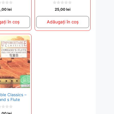
0
4,00
lei
25,00
lei
o
u
t
ați în coș
Adăugați în coș
o
f
5
ble Classics –
nd s Flute
4,00
lei