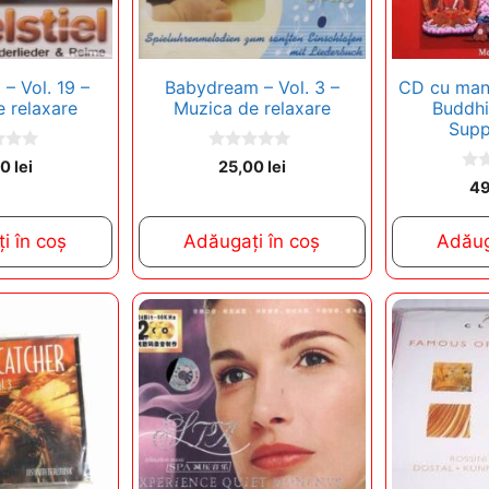
– Vol. 19 –
Babydream – Vol. 3 –
CD cu mant
 relaxare
Muzica de relaxare
Buddhi
Supp
0
00
lei
25,00
lei
o
0
4
u
o
t
u
o
t
f
i în coș
Adăugați în coș
Adăug
o
5
f
5