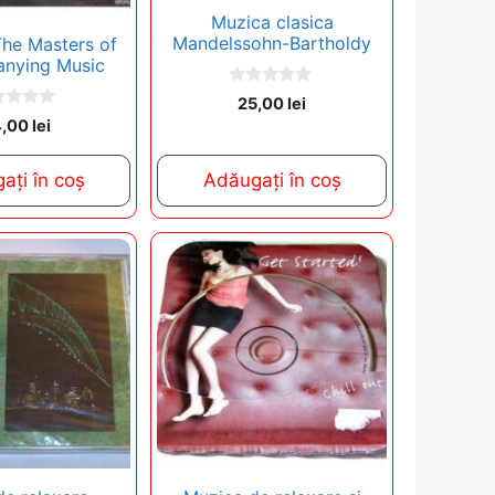
Muzica clasica
Mandelssohn-Bartholdy
The Masters of
nying Music
0
25,00
lei
o
4,00
lei
u
t
o
f
ați în coș
Adăugați în coș
5