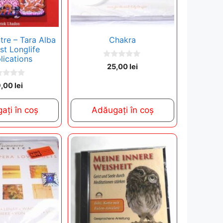
re – Tara Alba
Chakra
st Longlife
lications
0
25,00
lei
o
u
t
9,00
lei
o
f
5
ați în coș
Adăugați în coș