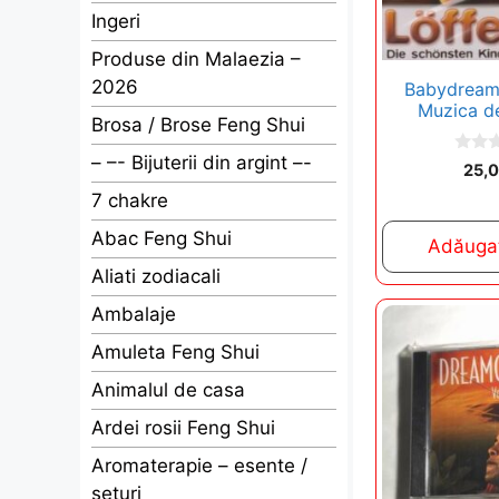
Ingeri
Produse din Malaezia –
2026
Babydream 
Muzica de
Brosa / Brose Feng Shui
– –- Bijuterii din argint –-
0
25,
o
u
7 chakre
t
o
Abac Feng Shui
f
Adăugaț
5
Aliati zodiacali
Ambalaje
Amuleta Feng Shui
Animalul de casa
Ardei rosii Feng Shui
Aromaterapie – esente /
seturi