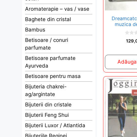
Aromaterapie – vas / vase
Dreamcatch
Baghete din cristal
muzica de
Bambus
0
Betisoare / conuri
129,
o
parfumate
u
t
o
Betisoare parfumate
f
Adăugaț
5
Ayurveda
Betisoare pentru masa
Bijuteria chakrei-
ag/argintate
Bijuterii din cristale
Bijuterii Feng Shui
Bijuterii Luxor / Atlantida
Bijuteriile Reginei