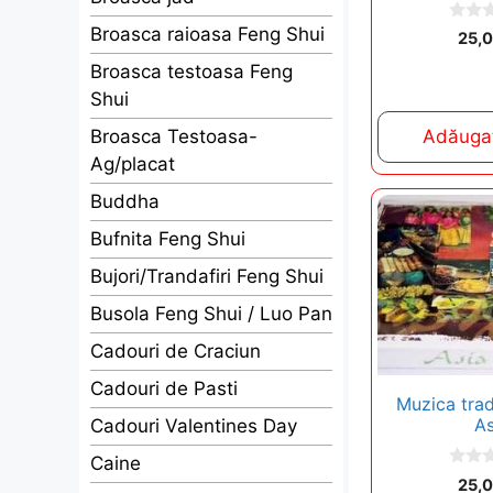
Broasca raioasa Feng Shui
0
25,
o
u
Broasca testoasa Feng
t
o
Shui
f
5
Broasca Testoasa-
Adăugaț
Ag/placat
Buddha
Bufnita Feng Shui
Bujori/Trandafiri Feng Shui
Busola Feng Shui / Luo Pan
Cadouri de Craciun
Cadouri de Pasti
Muzica trad
As
Cadouri Valentines Day
Caine
0
25,