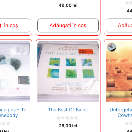
0
49,00
lei
o
0
4
u
o
t
u
o
t
f
i în coș
Adăugați în coș
Adăug
o
5
f
5
npipes – To
The Best Of Ballet
Unforgeta
omebody
Cowha
0
25,00
lei
o
0
00
lei
4