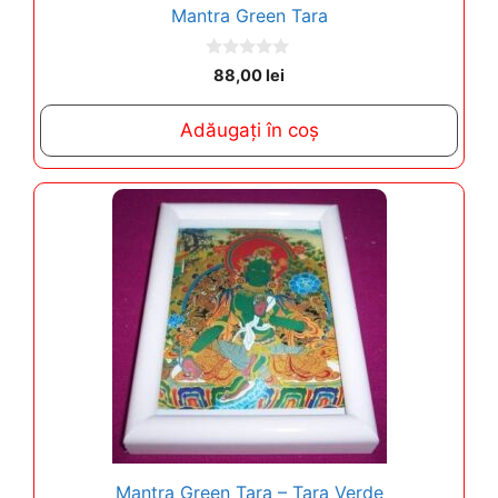
Mantra Green Tara
0
88,00
lei
o
u
t
Adăugați în coș
o
f
5
Mantra Green Tara – Tara Verde