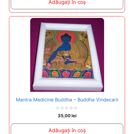
Adăugați în coș
o
f
5
Mantra Medicine Buddha – Buddha Vindecarii
0
35,00
lei
o
u
t
Adăugați în coș
o