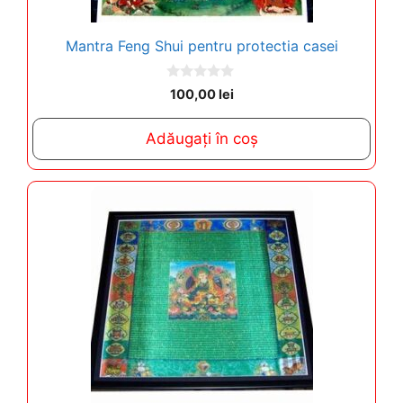
Mantra Feng Shui pentru protectia casei
0
100,00
lei
o
u
t
Adăugați în coș
o
f
5