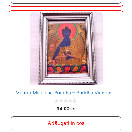
f
5
Mantra Medicine Buddha – Buddha Vindecarii
0
34,00
lei
o
u
t
Adăugați în coș
o
f
5