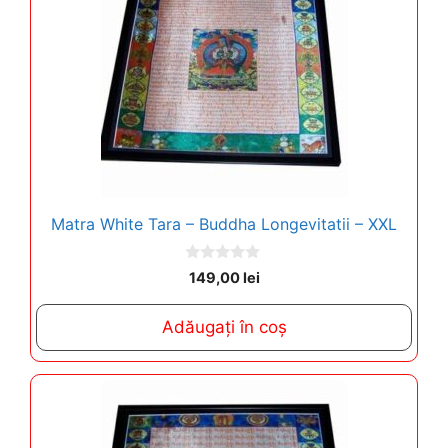
Matra White Tara – Buddha Longevitatii – XXL
0
149,00
lei
o
u
t
Adăugați în coș
o
f
5