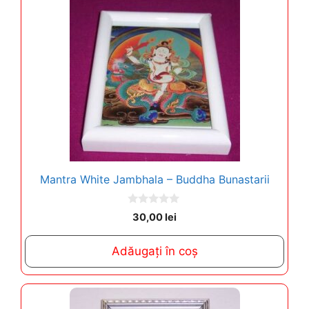
Mantra White Jambhala – Buddha Bunastarii
0
30,00
lei
o
u
t
Adăugați în coș
o
f
5