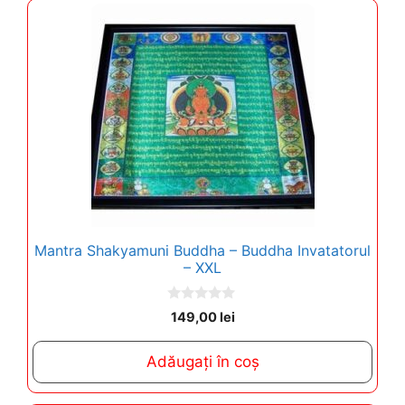
Mantra Shakyamuni Buddha – Buddha Invatatorul
– XXL
0
149,00
lei
o
u
t
Adăugați în coș
o
f
5