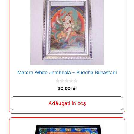
Mantra White Jambhala – Buddha Bunastarii
0
30,00
lei
o
u
t
Adăugați în coș
o
f
5