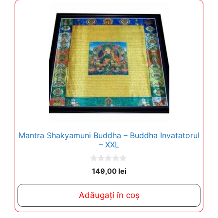
Mantra Shakyamuni Buddha – Buddha Invatatorul
– XXL
0
149,00
lei
o
u
t
Adăugați în coș
o
f
5