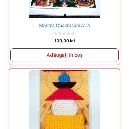
Mantra Chakrasamvara
0
100,00
lei
o
u
t
Adăugați în coș
o
f
5