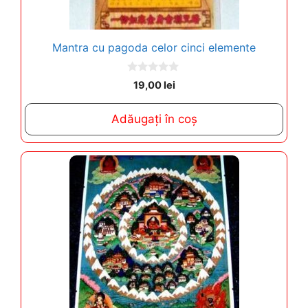
Mantra cu pagoda celor cinci elemente
0
19,00
lei
o
u
t
Adăugați în coș
o
f
5