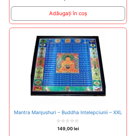
o
u
t
Adăugați în coș
o
f
5
Mantra Manjushuri – Buddha Intelepciunii – XXL
0
149,00
lei
o
u