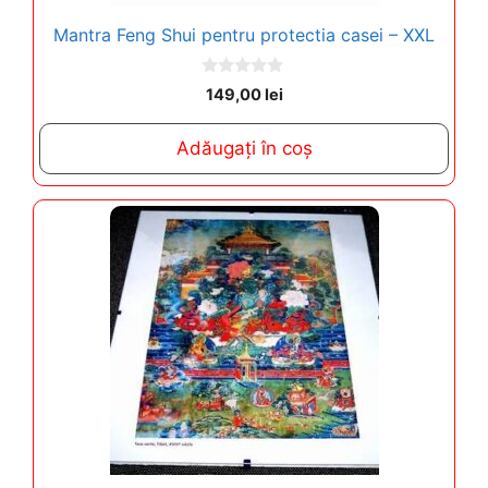
Mantra Feng Shui pentru protectia casei – XXL
0
149,00
lei
o
u
t
Adăugați în coș
o
f
5