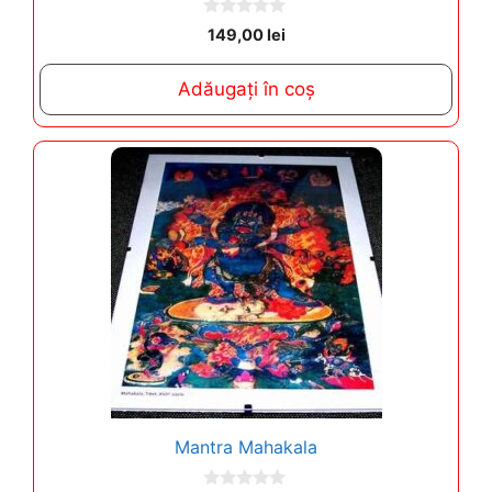
0
149,00
lei
o
u
t
Adăugați în coș
o
f
5
Mantra Mahakala