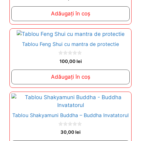
o
u
t
Adăugați în coș
o
f
5
Tablou Feng Shui cu mantra de protectie
0
100,00
lei
o
u
t
Adăugați în coș
o
f
5
Tablou Shakyamuni Buddha – Buddha Invatatorul
0
30,00
lei
o
u