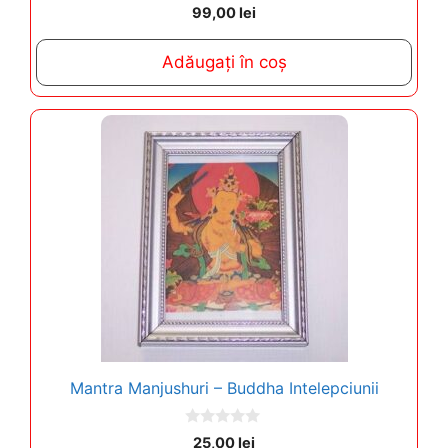
0
99,00
lei
o
u
t
Adăugați în coș
o
f
5
Mantra Manjushuri – Buddha Intelepciunii
0
25,00
lei