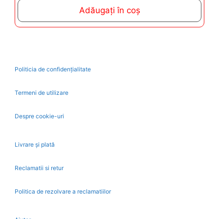
t
Adăugați în coș
o
f
5
Politicia de confidențialitate
Termeni de utilizare
Despre cookie-uri
Livrare și plată
Reclamatii si retur
Politica de rezolvare a reclamatiilor