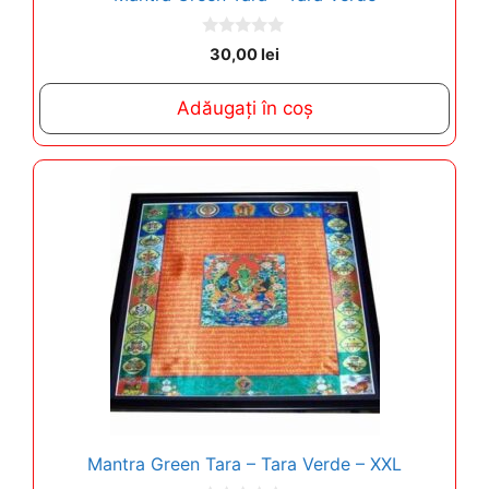
0
30,00
lei
o
u
t
Adăugați în coș
o
f
5
Mantra Green Tara – Tara Verde – XXL