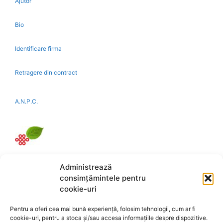
Ajutor
Bio
Identificare firma
Retragere din contract
A.N.P.C.
Reciclare
Administrează
consimțămintele pentru
cookie-uri
Link-uri utile:
magazin-fengshui.ro
-
anticariat-ezoteric.com
-
universul-
Pentru a oferi cea mai bună experiență, folosim tehnologii, cum ar fi
bijuteriilor.com
-
talismane-amulete.com
-
cookie-uri, pentru a stoca și/sau accesa informațiile despre dispozitive.