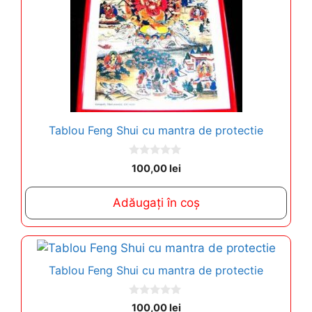
Tablou Feng Shui cu mantra de protectie
0
100,00
lei
o
u
t
Adăugați în coș
o
f
5
Tablou Feng Shui cu mantra de protectie
0
100,00
lei