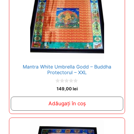
Mantra White Umbrella Godd – Buddha
Protectorul – XXL
0
149,00
lei
o
u
t
Adăugați în coș
o
f
5