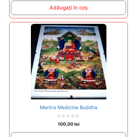
t
Adăugați în coș
o
f
5
Mantra Medicine Buddha
0
100,00
lei
o
u
t