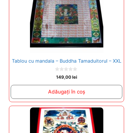
Tablou cu mandala – Buddha Tamaduitorul – XXL
0
149,00
lei
o
u
t
Adăugați în coș
o
f
5