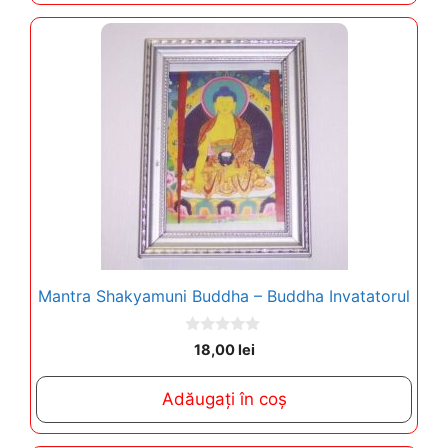
Mantra Shakyamuni Buddha – Buddha Invatatorul
0
18,00
lei
o
u
t
Adăugați în coș
o
f
5