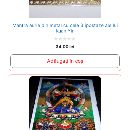
Mantra aurie din metal cu cele 3 ipostaze ale lui
Kuan Yin
0
34,00
lei
o
u
t
Adăugați în coș
o
f
5