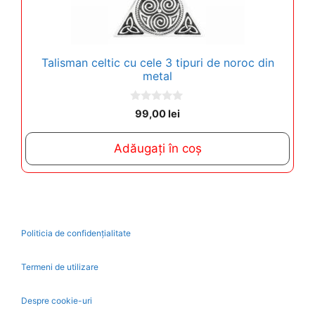
Talisman celtic cu cele 3 tipuri de noroc din
metal
0
99,00
lei
o
u
t
Adăugați în coș
o
f
5
Politicia de confidențialitate
Termeni de utilizare
Despre cookie-uri