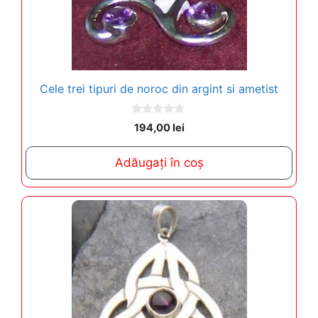
Cele trei tipuri de noroc din argint si ametist
0
194,00
lei
o
u
t
Adăugați în coș
o
f
5