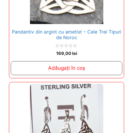
Pandantiv din argint cu ametist – Cele Trei Tipuri
de Noroc
0
169,00
lei
o
u
t
Adăugați în coș
o
f
5