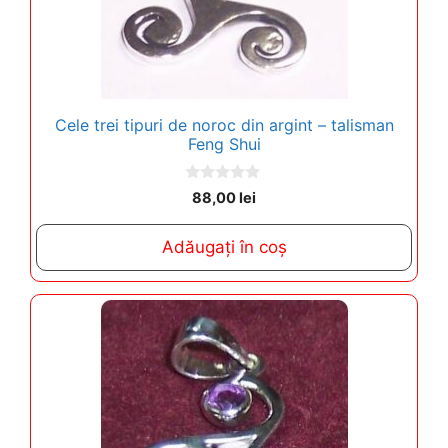
Cele trei tipuri de noroc din argint – talisman
Feng Shui
0
88,00
lei
o
u
t
Adăugați în coș
o
f
5