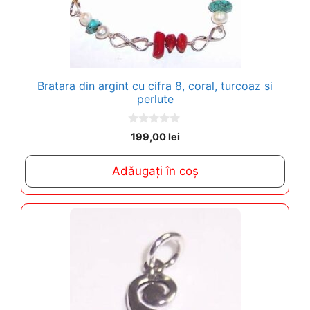
Bratara din argint cu cifra 8, coral, turcoaz si
perlute
0
199,00
lei
o
u
t
Adăugați în coș
o
f
5