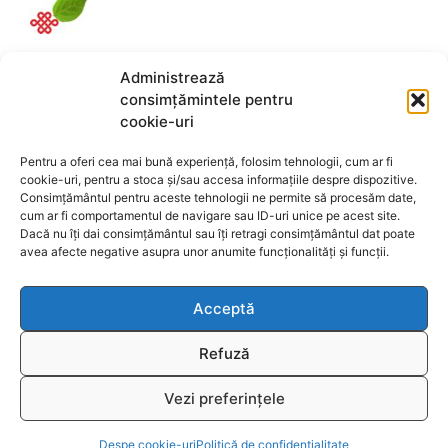
Reciclare
Administrează
consimțămintele pentru
cookie-uri
Link-uri utile:
magazin-fengshui.ro
-
anticariat-ezoteric.com
-
universul-
Pentru a oferi cea mai bună experiență, folosim tehnologii, cum ar fi
bijuteriilor.com
-
talismane-amulete.com
-
cookie-uri, pentru a stoca și/sau accesa informațiile despre dispozitive.
ezo-shop.com
-
universultarotului.com
-
Consimțământul pentru aceste tehnologii ne permite să procesăm date,
cum ar fi comportamentul de navigare sau ID-uri unice pe acest site.
universul-aromelor.ro
-
www.fengshui-
Dacă nu îți dai consimțământul sau îți retragi consimțământul dat poate
market.ro
-
www.astrotarot.ro
-
avea afecte negative asupra unor anumite funcționalități și funcții.
www.astrologie-tarot.ro
-
www.magazin-
fengshui.com
-
www.astromagie.com
-
Acceptă
www.fengshuiromanesc.ro
-
Tarot Brasov
-
Cheia Genelor Brasov
-
Profilul hologenetic
Refuză
Brașov
-
www.lenormand.ro
Vezi preferințele
© 2026
www.fengshui-market.ro
- remedii, cadouri și
Item added to cart.
Checkout
T
produse Feng Shui
0 items -
0,00
lei
Despe cookie-uri
Politică de confidențialitate