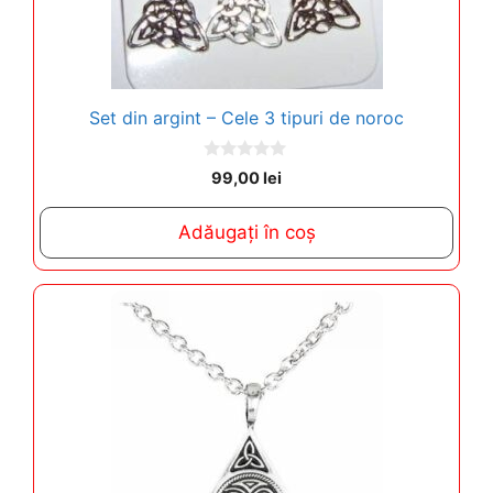
Set din argint – Cele 3 tipuri de noroc
0
99,00
lei
o
u
t
Adăugați în coș
o
f
5