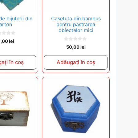
e bijuterii din
Casetuta din bambus
arton
pentru pastrarea
obiectelor mici
9,00
lei
0
50,00
lei
o
u
t
ați în coș
Adăugați în coș
o
f
5