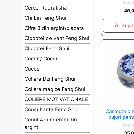
Cercei Rudraksha
0
49,
o
Chi Lin Feng Shui
u
t
Adăugaț
o
Cifra 8 din argint/placata
f
5
Clopotei de vant Feng Shui
Clopotei Feng Shui
Cocor / Cocori
Cocos
Coliere Dzi Feng Shui
Coliere magice Feng Shui
COLIERE MOTIVATIONALE
Consultanta Feng Shui
Casetuta din
bujori pent
Conul Abundentei din
argint
0
35,