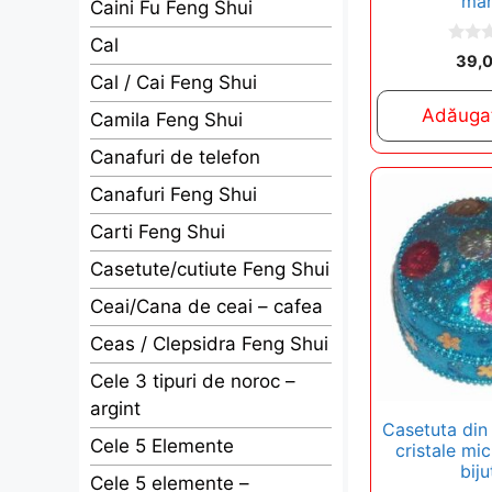
man
Caini Fu Feng Shui
Cal
0
39,
o
Cal / Cai Feng Shui
u
t
Adăugaț
o
Camila Feng Shui
f
5
Canafuri de telefon
Canafuri Feng Shui
Carti Feng Shui
Casetute/cutiute Feng Shui
Ceai/Cana de ceai – cafea
Ceas / Clepsidra Feng Shui
Cele 3 tipuri de noroc –
argint
Casetuta din
Cele 5 Elemente
cristale mic
biju
Cele 5 elemente –