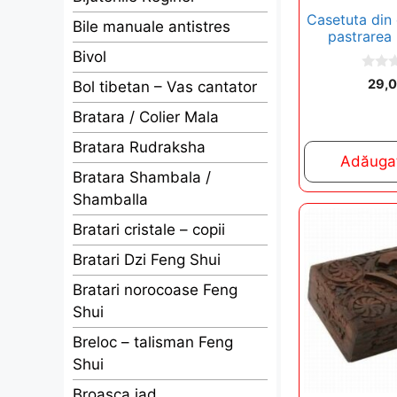
Casetuta din 
Bile manuale antistres
pastrarea b
Bivol
0
29,
Bol tibetan – Vas cantator
o
u
Bratara / Colier Mala
t
o
f
Bratara Rudraksha
5
Adăugaț
Bratara Shambala /
Shamballa
Bratari cristale – copii
Bratari Dzi Feng Shui
Bratari norocoase Feng
Shui
Breloc – talisman Feng
Shui
Broasca jad