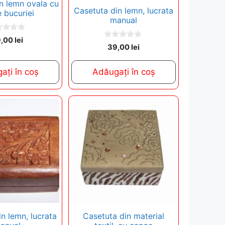
n lemn ovala cu
Casetuta din lemn, lucrata
le bucuriei
manual
9,00
lei
0
39,00
lei
o
u
t
ați în coș
Adăugați în coș
o
f
5
n lemn, lucrata
Casetuta din material