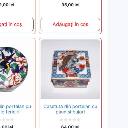
0
9,00
lei
35,00
lei
o
u
t
o
f
ați în coș
Adăugați în coș
5
in portelan cu
Casetuta din portelan cu
le fericirii
paun si bujori
0
4,00
lei
64,00
lei