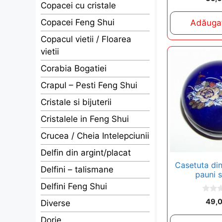
o
Copacei cu cristale
u
t
Copacei Feng Shui
Adăugaț
o
f
5
Copacul vietii / Floarea
vietii
Corabia Bogatiei
Crapul – Pesti Feng Shui
Cristale si bijuterii
Cristalele in Feng Shui
Crucea / Cheia Intelepciunii
Delfin din argint/placat
Casetuta din
Delfini – talismane
pauni s
Delfini Feng Shui
0
49,
Diverse
o
u
Dorje
t