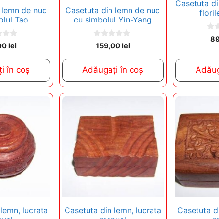
Casetuta di
 lemn de nuc
Casetuta din lemn de nuc
flori
olul Tao
cu simbolul Yin-Yang
0
8
o
0
00
lei
159,00
lei
u
o
t
u
o
t
i în coș
Adăugați în coș
Adăug
f
o
5
f
5
lemn, lucrata
Casetuta din lemn, lucrata
Casetuta di