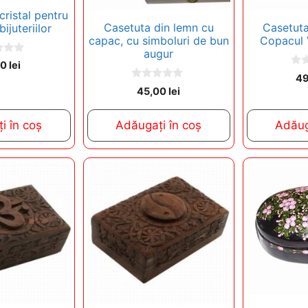
cristal pentru
Casetuta din lemn cu
Casetuta
ijuteriilor
capac, cu simboluri de bun
Copacul V
augur
00
lei
0
4
o
0
45,00
lei
u
o
t
u
o
t
f
i în coș
Adăugați în coș
Adăug
o
5
f
5