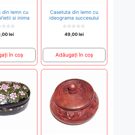
 din lemn cu
Casetuta din lemn cu
ietii si inima
ideograma succesului
0
9,00
lei
49,00
lei
o
u
t
o
f
ați în coș
Adăugați în coș
5