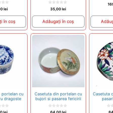
0
16
o
0
00
lei
35,00
lei
u
o
t
u
o
t
f
i în coș
Adăugați în coș
Adăug
o
5
f
5
 portelan cu
Casetuta din portelan cu
Casetuta d
ru dragoste
bujori si pasarea fericirii
pasari
0
0
00
lei
64,00
lei
8