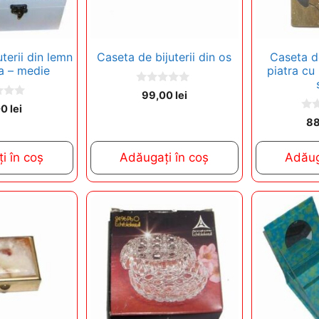
terii din lemn
Caseta de bijuterii din os
Caseta de
a – medie
piatra cu 
0
99,00
lei
o
00
lei
u
0
t
8
o
o
u
f
t
5
i în coș
Adăugați în coș
Adăug
o
f
5