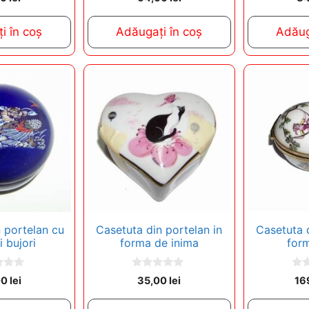
o
o
u
u
t
t
i în coș
Adăugați în coș
Adăug
o
o
f
f
5
5
 portelan cu
Casetuta din portelan in
Casetuta d
i bujori
forma de inima
for
0
0
00
lei
35,00
lei
16
o
o
u
u
t
t