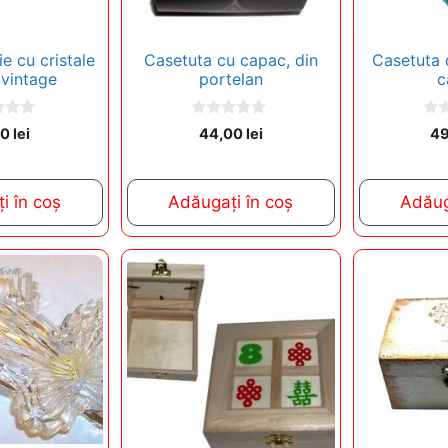
e cu cristale
Casetuta cu capac, din
Casetuta d
 vintage
portelan
c
0
0
00
lei
44,00
lei
4
o
o
u
u
t
t
o
o
f
f
i în coș
Adăugați în coș
Adăug
5
5