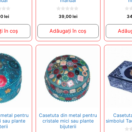
ual
manual
m
0
0
00
lei
39,00
lei
3
o
o
u
u
t
t
i în coș
Adăugați în coș
Adăug
o
o
f
f
5
5
 metal pentru
Casetuta din metal pentru
Casetuta
i sau plante
cristale mici sau plante
simbolul T
terii
bijuterii