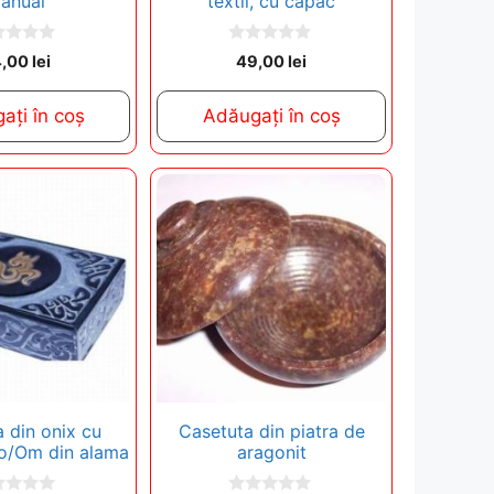
anual
textil, cu capac
0
4,00
lei
49,00
lei
o
u
t
ați în coș
Adăugați în coș
o
f
5
 din onix cu
Casetuta din piatra de
ao/Om din alama
aragonit