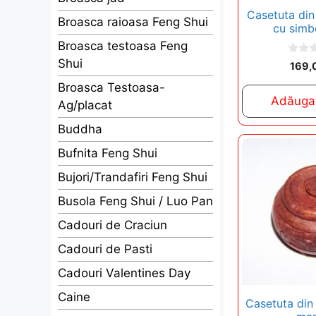
Casetuta din
Broasca raioasa Feng Shui
cu simb
Broasca testoasa Feng
Shui
0
169,
o
u
Broasca Testoasa-
t
Adăugaț
o
Ag/placat
f
5
Buddha
Bufnita Feng Shui
Bujori/Trandafiri Feng Shui
Busola Feng Shui / Luo Pan
Cadouri de Craciun
Cadouri de Pasti
Cadouri Valentines Day
Caine
Casetuta din 