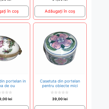
o
u
t
ați în coș
Adăugați în coș
o
f
5
in portelan in
Casetuta din portelan
ma de ou
pentru obiecte mici
0
9,00
lei
39,00
lei
o
u
t