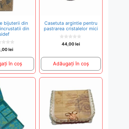
 bijuterii din
Casetuta argintie pentru
incrustatii din
pastrarea cristalelor mici
sidef
0
44,00
lei
o
8,00
lei
u
t
o
f
ați în coș
Adăugați în coș
5