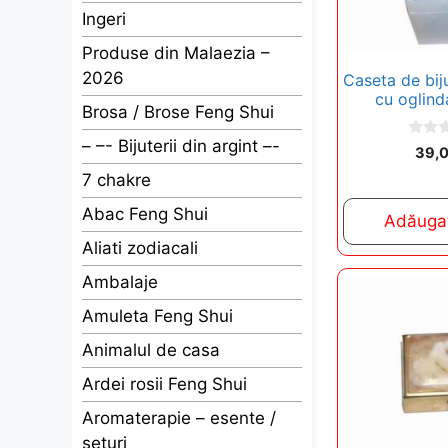
Ingeri
Produse din Malaezia –
2026
Caseta de biju
cu oglind
Brosa / Brose Feng Shui
– –- Bijuterii din argint –-
0
39,
o
u
7 chakre
t
o
Abac Feng Shui
f
Adăugaț
5
Aliati zodiacali
Ambalaje
Amuleta Feng Shui
Animalul de casa
Ardei rosii Feng Shui
Aromaterapie – esente /
seturi