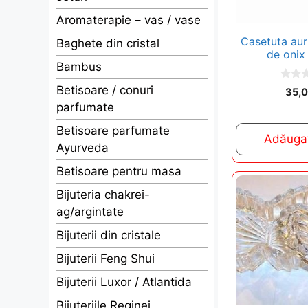
Aromaterapie – vas / vase
Casetuta auri
Baghete din cristal
de onix
Bambus
0
Betisoare / conuri
35,
o
parfumate
u
t
o
Betisoare parfumate
f
Adăugaț
5
Ayurveda
Betisoare pentru masa
Bijuteria chakrei-
ag/argintate
Bijuterii din cristale
Bijuterii Feng Shui
Bijuterii Luxor / Atlantida
Bijuteriile Reginei