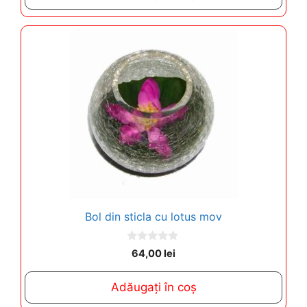
f
5
Bol din sticla cu lotus mov
0
64,00
lei
o
u
t
Adăugați în coș
o
f