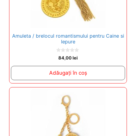
Amuleta / brelocul romantismului pentru Caine si
Iepure
0
84,00
lei
o
u
t
Adăugați în coș
o
f
5