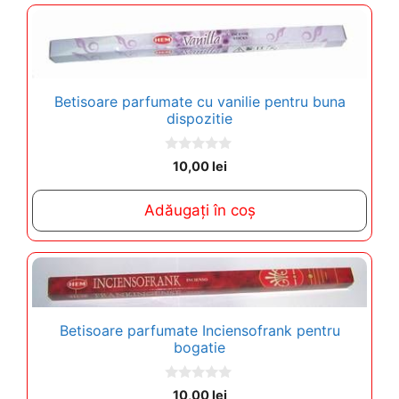
Betisoare parfumate cu vanilie pentru buna
dispozitie
0
10,00
lei
o
u
t
Adăugați în coș
o
f
5
Betisoare parfumate Inciensofrank pentru
bogatie
0
10,00
lei