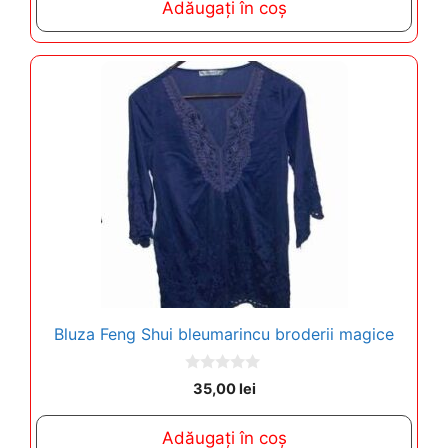
Adăugați în coș
o
f
5
Bluza Feng Shui bleumarincu broderii magice
0
35,00
lei
o
u
t
Adăugați în coș
o