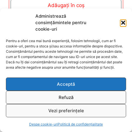
t
Adăugați în coș
o
f
5
Administrează
consimțămintele pentru
cookie-uri
Bratara cu palma lui fatima pentru noroc si
Pentru a oferi cea mai bună experiență, folosim tehnologii, cum ar fi
cookie-uri, pentru a stoca și/sau accesa informațiile despre dispozitive.
protectie
Consimțământul pentru aceste tehnologii ne permite să procesăm date,
cum ar fi comportamentul de navigare sau ID-uri unice pe acest site.
0
Dacă nu îți dai consimțământul sau îți retragi consimțământul dat poate
49,00
lei
o
avea afecte negative asupra unor anumite funcționalități și funcții.
u
t
Adăugați în coș
o
f
Acceptă
5
Refuză
Bratara cu palma lui fatima si coral din metal
Vezi preferințele
Item added to cart.
Checkout
0
T
50,00
lei
0 items -
0,00
lei
Despe cookie-uri
Politică de confidențialitate
o
u