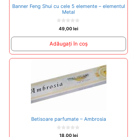
Banner Feng Shui cu cele 5 elemente – elementul
Metal
0
49,00
lei
o
u
t
Adăugați în coș
o
f
5
Betisoare parfumate – Ambrosia
0
18,00
lei