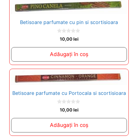
Betisoare parfumate cu pin si scortisioara
0
10,00
lei
o
u
t
Adăugați în coș
o
f
5
Betisoare parfumate cu Portocala si scortisioara
0
10,00
lei
o
u
t
Adăugați în coș
o
f
5