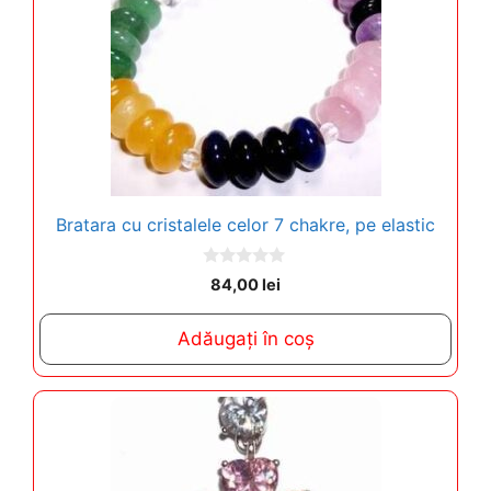
Bratara cu cristalele celor 7 chakre, pe elastic
0
84,00
lei
o
u
t
Adăugați în coș
o
f
5