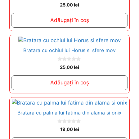
0
25,00
lei
o
u
t
Adăugați în coș
o
f
5
Bratara cu ochiul lui Horus si sfere mov
0
25,00
lei
o
u
t
Adăugați în coș
o
f
5
Bratara cu palma lui fatima din alama si onix
0
19,00
lei
o
u