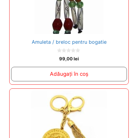
Amuleta / breloc pentru bogatie
0
99,00
lei
o
u
t
Adăugați în coș
o
f
5