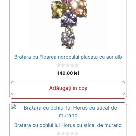
Bratara cu Floarea norocului placata cu aur alb
0
149,00
lei
o
u
t
Adăugați în coș
o
f
5
Bratara cu ochiul lui Horus cu stical de murano