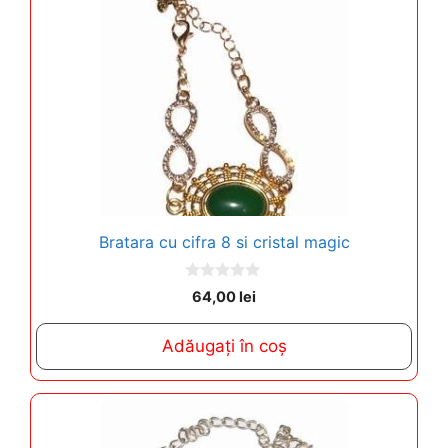
Bratara cu cifra 8 si cristal magic
0
64,00
lei
o
u
t
Adăugați în coș
o
f
5