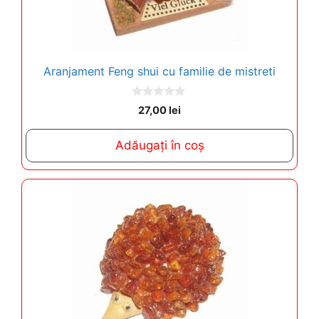
Aranjament Feng shui cu familie de mistreti
0
27,00
lei
o
u
t
Adăugați în coș
o
f
5