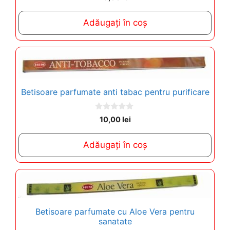
o
u
t
Adăugați în coș
o
f
5
Betisoare parfumate anti tabac pentru purificare
0
10,00
lei
o
u
t
Adăugați în coș
o
f
5
Betisoare parfumate cu Aloe Vera pentru
sanatate