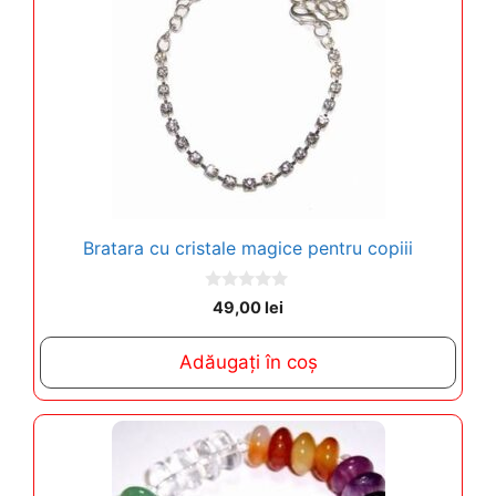
Bratara cu cristale magice pentru copiii
0
49,00
lei
o
u
t
Adăugați în coș
o
f
5