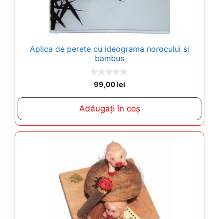
Aplica de perete cu ideograma norocului si
bambus
0
99,00
lei
o
u
t
Adăugați în coș
o
f
5