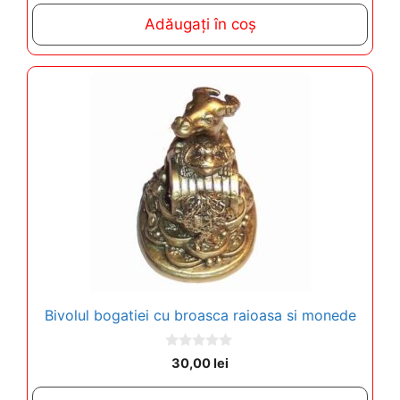
t
Adăugați în coș
o
f
5
Bivolul bogatiei cu broasca raioasa si monede
0
30,00
lei
o
u
t