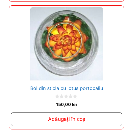
5
Bol din sticla cu lotus portocaliu
0
150,00
lei
o
u
t
Adăugați în coș
o
f
5