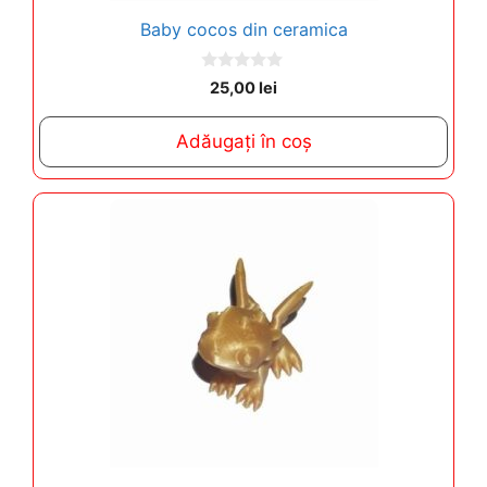
Baby cocos din ceramica
0
25,00
lei
o
u
t
Adăugați în coș
o
f
5