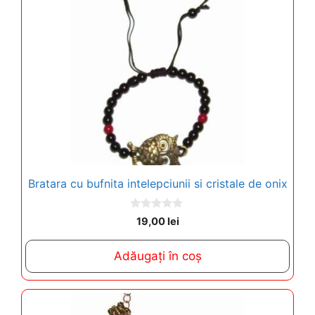
Bratara cu bufnita intelepciunii si cristale de onix
0
19,00
lei
o
u
t
Adăugați în coș
o
f
5