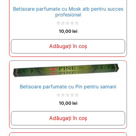
Betisoare parfumate cu Mosk alb pentru succes
profesional
0
10,00
lei
o
u
t
Adăugați în coș
o
f
5
Betisoare parfumate cu Pin pentru samani
0
10,00
lei
o
u
t
Adăugați în coș
o
f
5