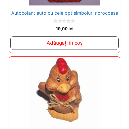
Autocolant auto cu cele opt simboluri norocoase
0
19,00
lei
o
u
t
Adăugați în coș
o
f
5