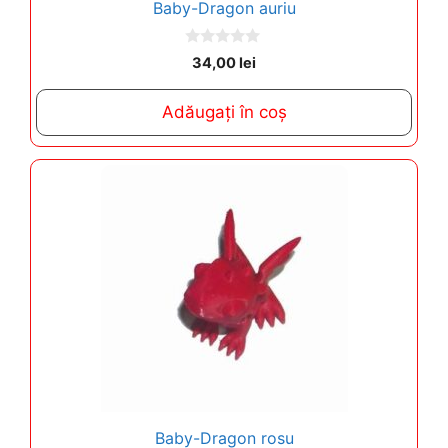
Baby-Dragon auriu
0
34,00
lei
o
u
t
Adăugați în coș
o
f
5
Baby-Dragon rosu