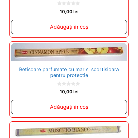
0
10,00
lei
o
u
t
Adăugați în coș
o
f
5
Betisoare parfumate cu mar si scortisioara
pentru protectie
0
10,00
lei
o
u
t
Adăugați în coș
o
f
5