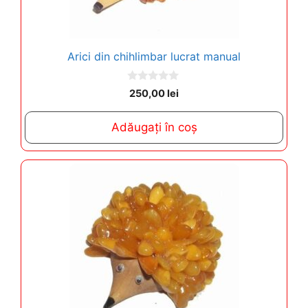
Arici din chihlimbar lucrat manual
0
250,00
lei
o
u
t
Adăugați în coș
o
f
5