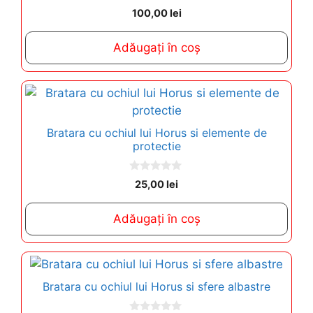
0
100,00
lei
o
u
t
Adăugați în coș
o
f
5
Bratara cu ochiul lui Horus si elemente de
protectie
0
25,00
lei
o
u
t
Adăugați în coș
o
f
5
Bratara cu ochiul lui Horus si sfere albastre