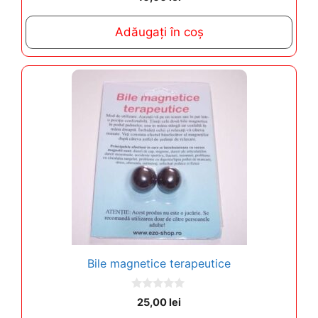
o
u
t
Adăugați în coș
o
f
5
Bile magnetice terapeutice
0
25,00
lei
o
u