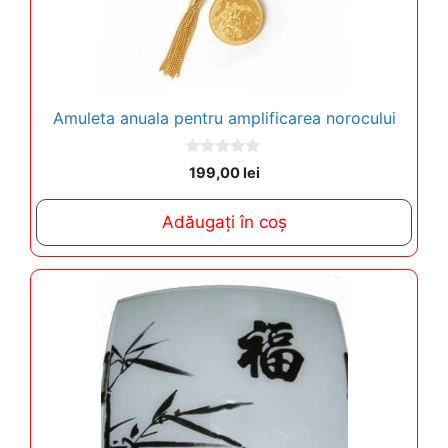
Amuleta anuala pentru amplificarea norocului
0
199,00
lei
o
u
t
Adăugați în coș
o
f
5