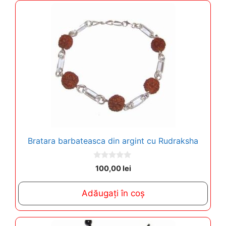
Bratara barbateasca din argint cu Rudraksha
0
100,00
lei
o
u
t
Adăugați în coș
o
f
5