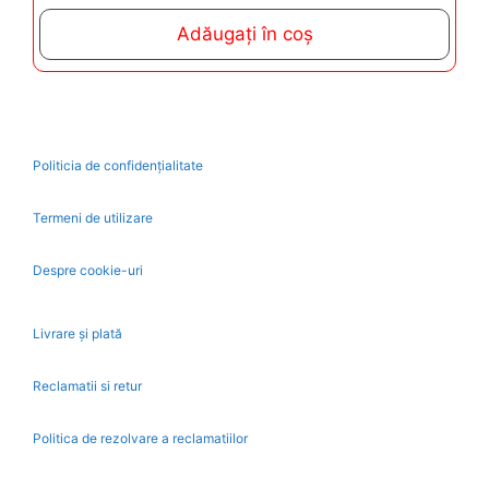
u
t
Adăugați în coș
o
f
5
Politicia de confidențialitate
Termeni de utilizare
Despre cookie-uri
Livrare și plată
Reclamatii si retur
Politica de rezolvare a reclamatiilor