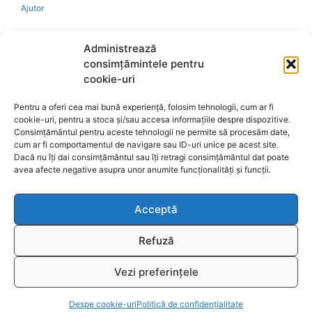
Ajutor
Bio
Administrează
consimțămintele pentru
Identificare firma
cookie-uri
Pentru a oferi cea mai bună experiență, folosim tehnologii, cum ar fi
Retragere din contract
cookie-uri, pentru a stoca și/sau accesa informațiile despre dispozitive.
Consimțământul pentru aceste tehnologii ne permite să procesăm date,
cum ar fi comportamentul de navigare sau ID-uri unice pe acest site.
A.N.P.C.
Dacă nu îți dai consimțământul sau îți retragi consimțământul dat poate
avea afecte negative asupra unor anumite funcționalități și funcții.
Acceptă
Reciclare
Refuză
Vezi preferințele
© 2026
www.fengshui-market.ro
- remedii, cadouri și
T
produse Feng Shui
Despe cookie-uri
Politică de confidențialitate