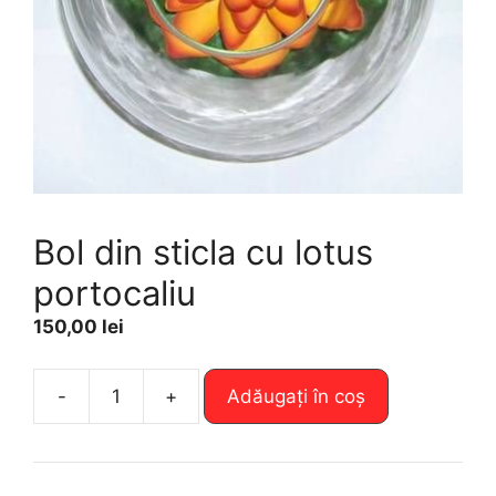
Bol din sticla cu lotus
portocaliu
150,00
lei
A
-
+
Adăugați în coș
Cantitate
l
Bol
t
din
e
sticla
r