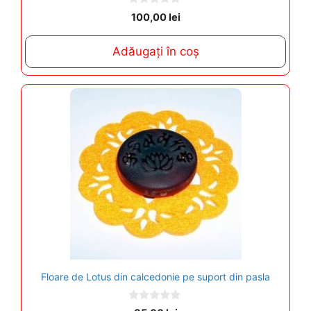
0
100,00
lei
o
u
t
Adăugați în coș
o
f
5
Floare de Lotus din calcedonie pe suport din pasla
0