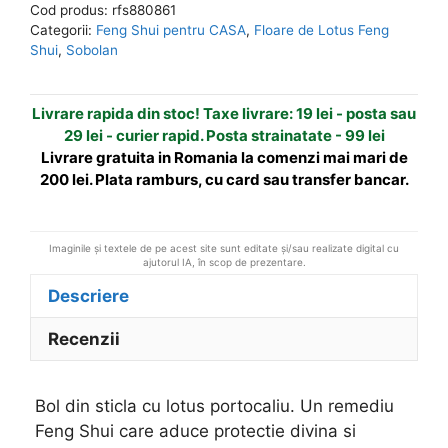
Cod produs:
rfs880861
cu
n
Categorii:
Feng Shui pentru CASA
,
Floare de Lotus Feng
lotus
a
Shui
,
Sobolan
portocaliu
t
i
Livrare rapida din stoc! Taxe livrare: 19 lei - posta sau
v
29 lei - curier rapid. Posta strainatate - 99 lei
e
Livrare gratuita in Romania la comenzi mai mari de
:
200 lei. Plata ramburs, cu card sau transfer bancar.
Imaginile și textele de pe acest site sunt editate și/sau realizate digital cu
ajutorul IA, în scop de prezentare.
Descriere
Recenzii
Bol din sticla cu lotus portocaliu. Un remediu
Feng Shui care aduce protectie divina si