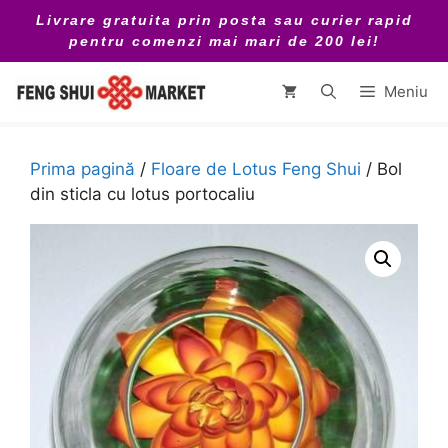
Sari
Livrare gratuita prin posta sau curier rapid
la
pentru comenzi mai mari de 200 lei!
conținut
Meniu
Prima pagină
/
Floare de Lotus Feng Shui
/ Bol
din sticla cu lotus portocaliu