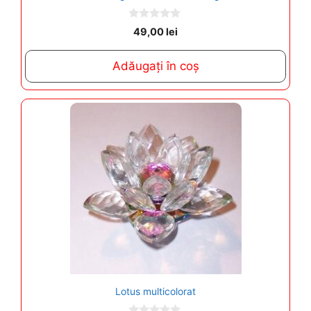
0
49,00
lei
o
u
t
Adăugați în coș
o
f
5
Lotus multicolorat