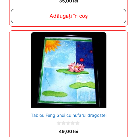
35,00
lei
o
u
t
Adăugați în coș
o
f
5
Tablou Feng Shui cu nufarul dragostei
0
49,00
lei
o