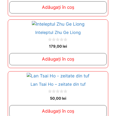
u
t
Adăugați în coș
o
f
5
Inteleptul Zhu Ge Liong
0
179,00
lei
o
u
t
Adăugați în coș
o
f
5
Lan Tsai Ho – zeitate din tuf
0
50,00
lei
o
u
t
Adăugați în coș
o
f