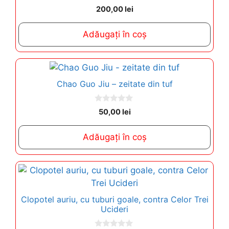
0
200,00
lei
o
u
t
Adăugați în coș
o
f
5
Chao Guo Jiu – zeitate din tuf
0
50,00
lei
o
u
t
Adăugați în coș
o
f
5
Clopotel auriu, cu tuburi goale, contra Celor Trei
Ucideri