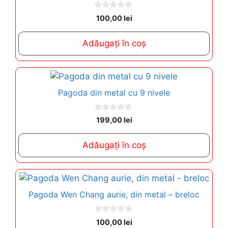
0
100,00
lei
o
u
t
Adăugați în coș
o
f
5
Pagoda din metal cu 9 nivele
0
199,00
lei
o
u
t
Adăugați în coș
o
f
5
Pagoda Wen Chang aurie, din metal – breloc
0
100,00
lei
o