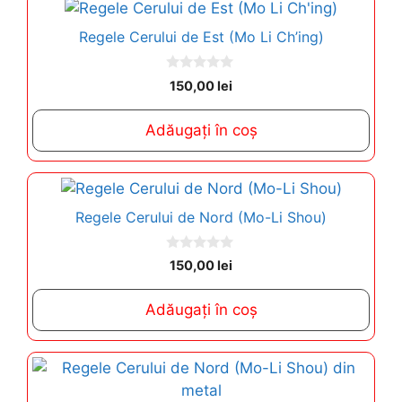
Regele Cerului de Est (Mo Li Ch’ing)
0
150,00
lei
o
u
t
Adăugați în coș
o
f
5
Regele Cerului de Nord (Mo-Li Shou)
0
150,00
lei
o
u
t
Adăugați în coș
o
f
5