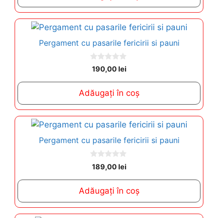
f
5
Pergament cu pasarile fericirii si pauni
0
190,00
lei
o
u
t
Adăugați în coș
o
f
5
Pergament cu pasarile fericirii si pauni
0
189,00
lei
o
u
t
Adăugați în coș
o
f
5