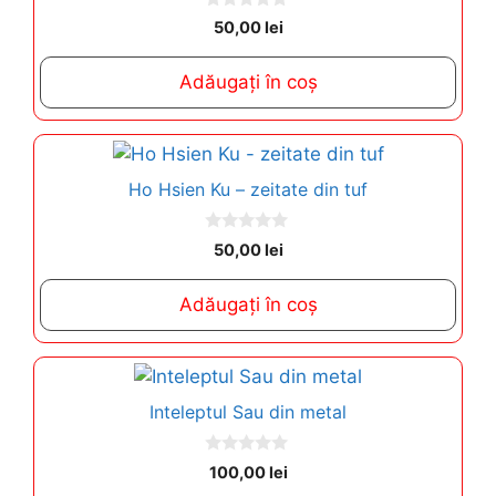
0
50,00
lei
o
u
t
Adăugați în coș
o
f
5
Ho Hsien Ku – zeitate din tuf
0
50,00
lei
o
u
t
Adăugați în coș
o
f
5
Inteleptul Sau din metal
0
100,00
lei
o