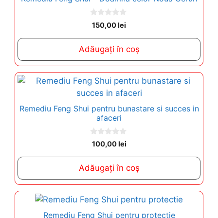
0
150,00
lei
o
u
t
Adăugați în coș
o
f
5
Remediu Feng Shui pentru bunastare si succes in
afaceri
0
100,00
lei
o
u
t
Adăugați în coș
o
f
5
Remediu Feng Shui pentru protectie