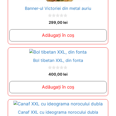
Banner-ul Victoriei din metal auriu
0
299,00
lei
o
u
t
Adăugați în coș
o
f
5
Bol tibetan XXL, din fonta
0
400,00
lei
o
u
t
Adăugați în coș
o
f
5
Canaf XXL cu ideograma norocului dubla