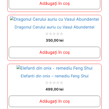
t
Adăugați în coș
o
f
5
Dragonul Cerului auriu cu Vasul Abundentei
0
350,00
lei
o
u
t
Adăugați în coș
o
f
5
Elefanti din onix – remediu Feng Shui
0
499,00
lei
o
u
t
Adăugați în coș
o
f
5