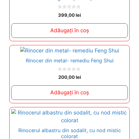
0
399,00
lei
o
u
t
Adăugați în coș
o
f
5
Rinocer din metal- remediu Feng Shui
0
200,00
lei
o
u
t
Adăugați în coș
o
f
5
Rinocerul albastru din sodalit, cu nod mistic
colorat