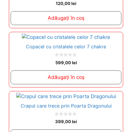
0
120,00
lei
o
u
t
Adăugați în coș
o
f
5
Copacel cu cristalele celor 7 chakre
0
599,00
lei
o
u
t
Adăugați în coș
o
f
5
Crapul care trece prin Poarta Dragonului
0
399,00
lei
o
u