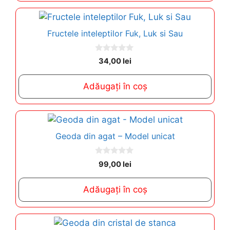
Fructele inteleptilor Fuk, Luk si Sau
0
34,00
lei
o
u
t
Adăugați în coș
o
f
5
Geoda din agat – Model unicat
0
99,00
lei
o
u
t
Adăugați în coș
o
f
5