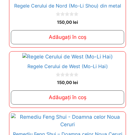
Regele Cerului de Nord (Mo-Li Shou) din metal
0
150,00
lei
o
u
t
Adăugați în coș
o
f
5
Regele Cerului de West (Mo-Li Hai)
0
150,00
lei
o
u
t
Adăugați în coș
o
f
5
Remediu Feng Shui – Doamna celor Noua Ceruri