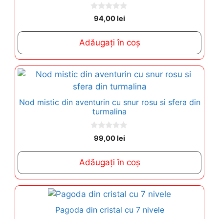
0
94,00
lei
o
u
t
Adăugați în coș
o
f
5
Nod mistic din aventurin cu snur rosu si sfera din
turmalina
0
99,00
lei
o
u
t
Adăugați în coș
o
f
5
Pagoda din cristal cu 7 nivele