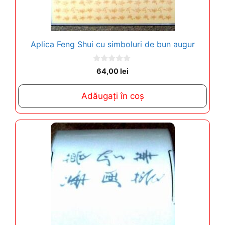
Aplica Feng Shui cu simboluri de bun augur
0
64,00
lei
o
u
t
Adăugați în coș
o
f
5