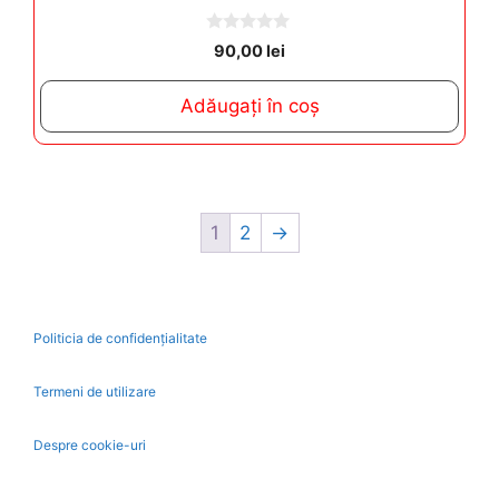
0
90,00
lei
o
u
t
Adăugați în coș
o
f
5
1
2
→
Politicia de confidențialitate
Termeni de utilizare
Despre cookie-uri