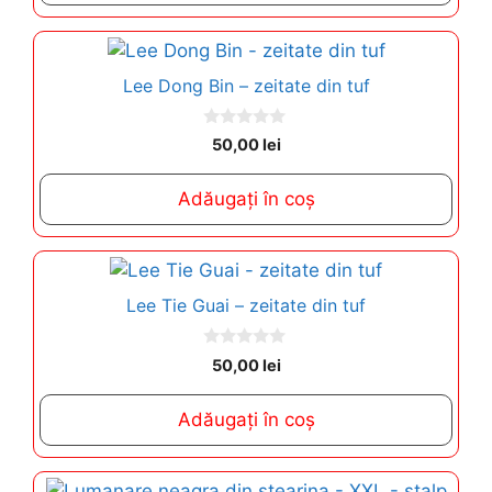
5
Lee Dong Bin – zeitate din tuf
0
50,00
lei
o
u
t
Adăugați în coș
o
f
5
Lee Tie Guai – zeitate din tuf
0
50,00
lei
o
u
t
Adăugați în coș
o
f
5