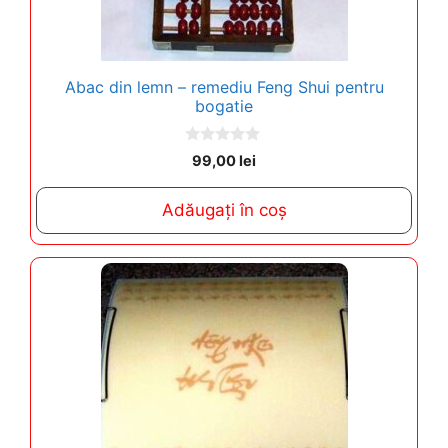
Abac din lemn – remediu Feng Shui pentru
bogatie
0
99,00
lei
o
u
t
Adăugați în coș
o
f
5