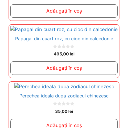
u
t
Adăugați în coș
o
f
5
Papagal din cuart roz, cu cioc din calcedonie
0
495,00
lei
o
u
t
Adăugați în coș
o
f
5
Perechea ideala dupa zodiacul chinezesc
0
35,00
lei
o
u
t
Adăugați în coș
o