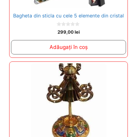
Bagheta din sticla cu cele 5 elemente din cristal
0
299,00
lei
o
u
t
Adăugați în coș
o
f
5