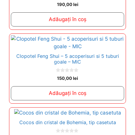
0
190,00
lei
o
u
t
Adăugați în coș
o
f
5
Clopotel Feng Shui – 5 acoperisuri si 5 tuburi
goale – MIC
0
150,00
lei
o
u
t
Adăugați în coș
o
f
5
Cocos din cristal de Bohemia, tip casetuta