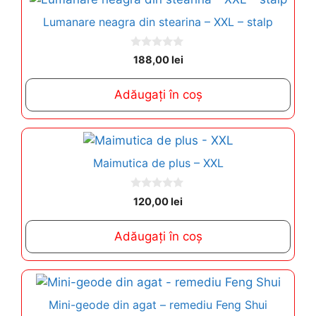
Lumanare neagra din stearina – XXL – stalp
0
188,00
lei
o
u
t
Adăugați în coș
o
f
5
Maimutica de plus – XXL
0
120,00
lei
o
u
t
Adăugați în coș
o
f
5
Mini-geode din agat – remediu Feng Shui