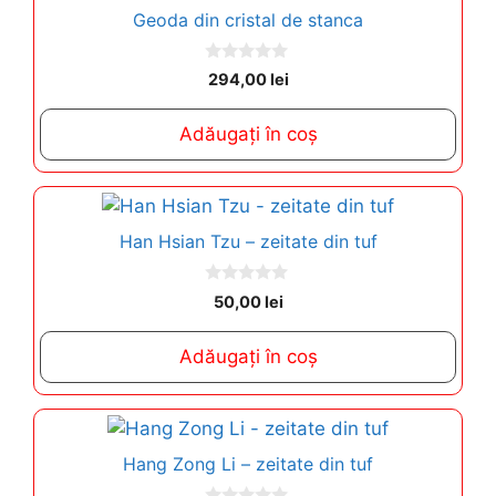
Geoda din cristal de stanca
0
294,00
lei
o
u
t
Adăugați în coș
o
f
5
Han Hsian Tzu – zeitate din tuf
0
50,00
lei
o
u
t
Adăugați în coș
o
f
5
Hang Zong Li – zeitate din tuf