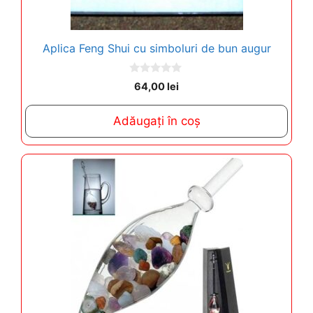
Aplica Feng Shui cu simboluri de bun augur
0
64,00
lei
o
u
t
Adăugați în coș
o
f
5