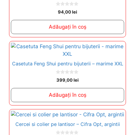
0
94,00
lei
o
u
t
Adăugați în coș
o
f
5
Casetuta Feng Shui pentru bijuterii – marime XXL
0
399,00
lei
o
u
t
Adăugați în coș
o
f
5
Cercei si colier pe lantisor – Cifra Opt, argintii