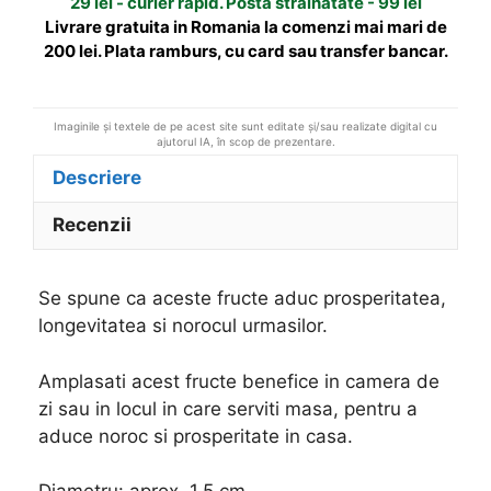
29 lei - curier rapid. Posta strainatate - 99 lei
v
Livrare gratuita in Romania la comenzi mai mari de
e
200 lei. Plata ramburs, cu card sau transfer bancar.
:
Imaginile și textele de pe acest site sunt editate și/sau realizate digital cu
ajutorul IA, în scop de prezentare.
Descriere
Recenzii
Se spune ca aceste fructe aduc prosperitatea,
longevitatea si norocul urmasilor.
Amplasati acest fructe benefice in camera de
zi sau in locul in care serviti masa, pentru a
aduce noroc si prosperitate in casa.