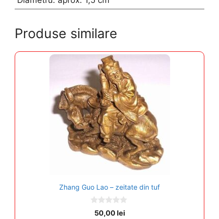
Diametru: aprox. 1,5 cm
Produse similare
Zhang Guo Lao – zeitate din tuf
0
50,00
lei
o