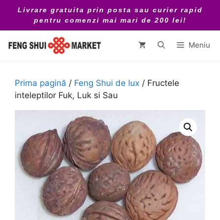
Sari
Livrare gratuita prin posta sau curier rapid
la
pentru comenzi mai mari de 200 lei!
conținut
Meniu
Prima pagină
/
Feng Shui de lux
/ Fructele
inteleptilor Fuk, Luk si Sau