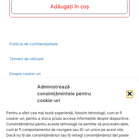
t
Adăugați în coș
o
f
5
Politicia de confidențialitate
Termeni de utilizare
Despre cookie-uri
Administrează
Livrare și plată
consimțămintele pentru
cookie-uri
Reclamatii si retur
Pentru a oferi cea mai bună experiență, folosim tehnologii, cum ar fi
cookie-uri, pentru a stoca și/sau accesa informațiile despre dispozitive.
Politica de rezolvare a reclamatiilor
Consimțământul pentru aceste tehnologii ne permite să procesăm date,
cum ar fi comportamentul de navigare sau ID-uri unice pe acest site.
Dacă nu îți dai consimțământul sau îți retragi consimțământul dat poate