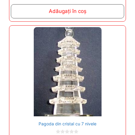
u
t
Adăugați în coș
o
f
5
Pagoda din cristal cu 7 nivele