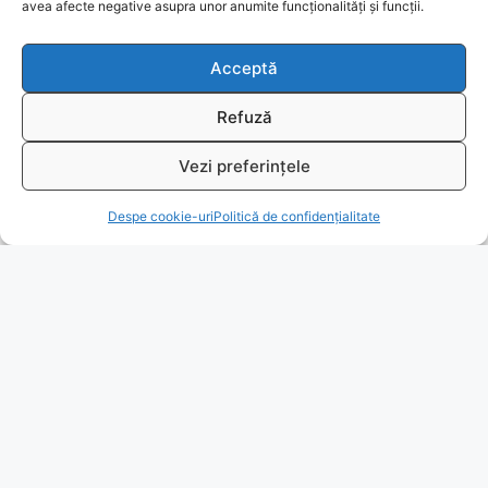
Ajutor
avea afecte negative asupra unor anumite funcționalități și funcții.
Bio
Acceptă
Identificare firma
Refuză
Retragere din contract
Vezi preferințele
T
Despe cookie-uri
Politică de confidențialitate
A.N.P.C.
Reciclare
© 2026
www.fengshui-market.ro
- remedii, cadouri și
produse Feng Shui