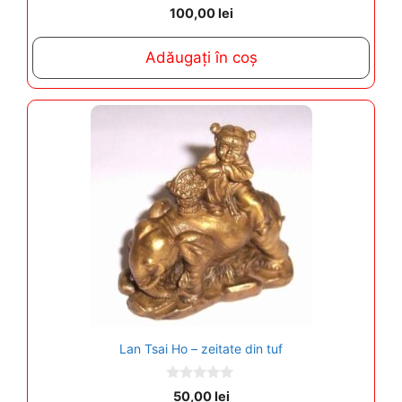
0
100,00
lei
o
u
t
Adăugați în coș
o
f
5
Lan Tsai Ho – zeitate din tuf
0
50,00
lei