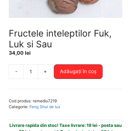
Fructele inteleptilor Fuk,
Luk si Sau
34,00
lei
A
-
+
Adăugați în coș
Cantitate
l
Fructele
t
inteleptilor
e
Fuk,
r
Cod produs:
remediu7219
Luk
n
Categorie:
Feng Shui de lux
si
a
Sau
t
Livrare rapida din stoc! Taxe livrare: 19 lei - posta sau
i