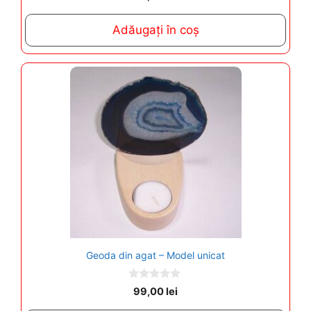
o
u
t
Adăugați în coș
o
f
5
Geoda din agat – Model unicat
0
99,00
lei
o
u