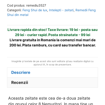
Lao
r
Cod produs:
remediu3527
-
n
Categorii:
Feng Shui de lux
,
Intelepti - zeitati
,
Remedii Feng
zeitate
a
Shui din metal
din
t
tuf
i
Livrare rapida din stoc! Taxe livrare: 19 lei - posta sau
v
29 lei - curier rapid. Posta strainatate - 99 lei
e
Livrare gratuita in Romania la comenzi mai mari de
:
200 lei. Plata ramburs, cu card sau transfer bancar.
Imaginile și textele de pe acest site sunt editate și/sau realizate digital cu
ajutorul IA, în scop de prezentare.
Descriere
Recenzii
Aceasta zeitate este cea de-a doua zeitate
din grupul celor 8 Nemuritori. In mana tine un