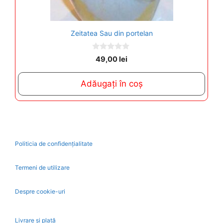
Zeitatea Sau din portelan
0
49,00
lei
o
u
t
Adăugați în coș
o
f
5
Politicia de confidențialitate
Termeni de utilizare
Despre cookie-uri
Livrare și plată