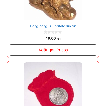
Hang Zong Li – zeitate din tuf
0
49,00
lei
o
u
t
Adăugați în coș
o
f
5