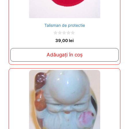
Talisman de protectie
0
39,00
lei
o
u
t
Adăugați în coș
o
f
5