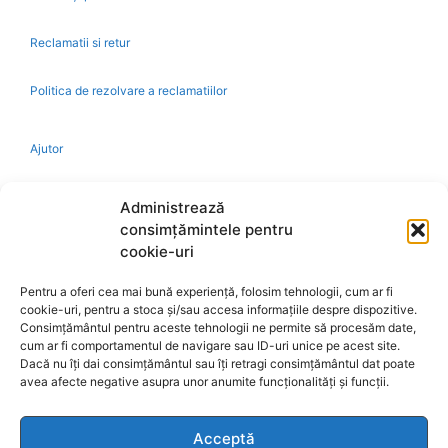
Reclamatii si retur
Politica de rezolvare a reclamatiilor
Ajutor
Bio
Administrează
consimțămintele pentru
Identificare firma
cookie-uri
Pentru a oferi cea mai bună experiență, folosim tehnologii, cum ar fi
Retragere din contract
cookie-uri, pentru a stoca și/sau accesa informațiile despre dispozitive.
Consimțământul pentru aceste tehnologii ne permite să procesăm date,
cum ar fi comportamentul de navigare sau ID-uri unice pe acest site.
A.N.P.C.
Dacă nu îți dai consimțământul sau îți retragi consimțământul dat poate
avea afecte negative asupra unor anumite funcționalități și funcții.
Acceptă