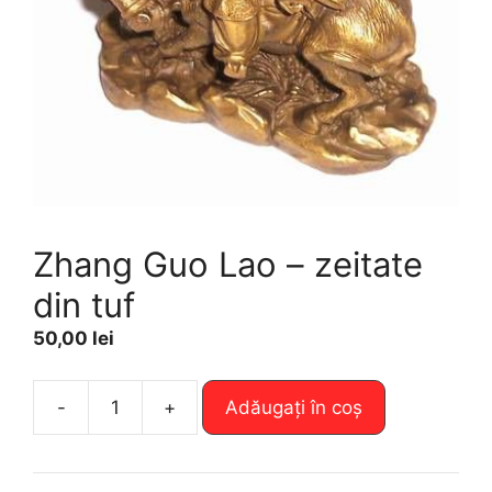
Zhang Guo Lao – zeitate
din tuf
50,00
lei
A
-
+
Adăugați în coș
Cantitate
l
Zhang
t
Guo
e