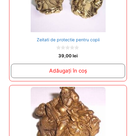
Zeitati de protectie pentru copii
0
39,00
lei
o
u
t
Adăugați în coș
o
f
5