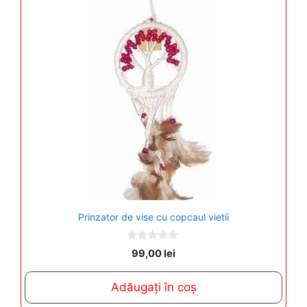
Prinzator de vise cu copcaul vietii
0
99,00
lei
o
u
t
Adăugați în coș
o
f
5