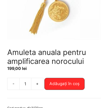
Amuleta anuala pentru
amplificarea norocului
199,00
lei
A
-
+
Adăugați în coș
Cantitate
l
Amuleta
t
anuala
e
pentru
r
Cod produs:
rfs3170qq