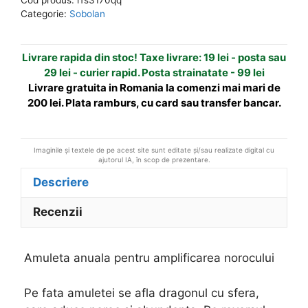
amplificarea
n
Categorie:
Sobolan
norocului
a
t
Livrare rapida din stoc! Taxe livrare: 19 lei - posta sau
i
29 lei - curier rapid. Posta strainatate - 99 lei
v
Livrare gratuita in Romania la comenzi mai mari de
e
200 lei. Plata ramburs, cu card sau transfer bancar.
:
Imaginile și textele de pe acest site sunt editate și/sau realizate digital cu
ajutorul IA, în scop de prezentare.
Descriere
Recenzii
Amuleta anuala pentru amplificarea norocului
Pe fata amuletei se afla dragonul cu sfera,