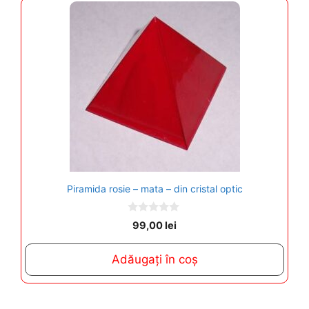
Piramida rosie – mata – din cristal optic
0
99,00
lei
o
u
t
Adăugați în coș
o
f
5