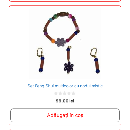
Set Feng Shui multicolor cu nodul mistic
0
99,00
lei
o
u
t
Adăugați în coș
o
f
5