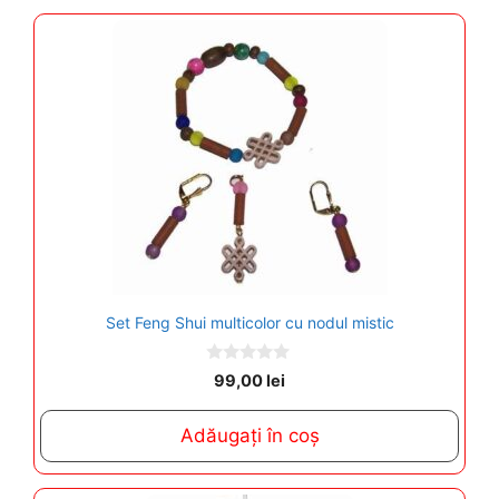
Set Feng Shui multicolor cu nodul mistic
0
99,00
lei
o
u
t
Adăugați în coș
o
f
5