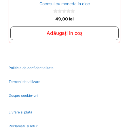
Cocosul cu moneda in cioc
0
49,00
lei
o
u
t
Adăugați în coș
o
f
5
Politicia de confidențialitate
Termeni de utilizare
Despre cookie-uri
Livrare și plată
Reclamatii si retur