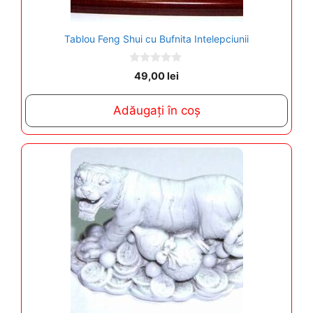
Tablou Feng Shui cu Bufnita Intelepciunii
0
49,00
lei
o
u
t
Adăugați în coș
o
f
5