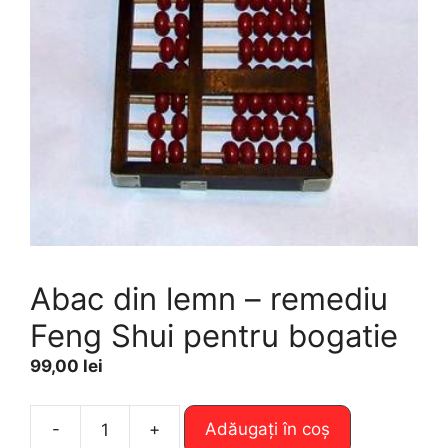
Abac din lemn – remediu
Feng Shui pentru bogatie
99,00
lei
A
-
+
Adăugați în coș
Cantitate
l