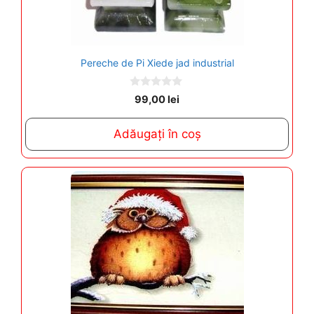
Pereche de Pi Xiede jad industrial
0
99,00
lei
o
u
t
Adăugați în coș
o
f
5