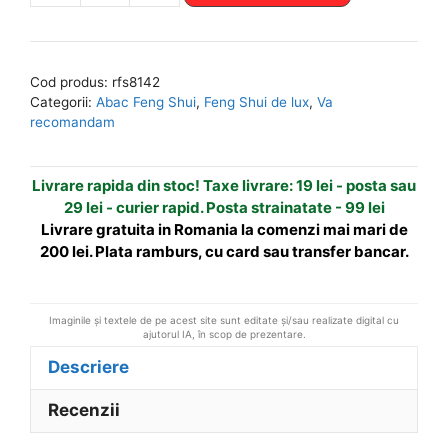
Abac
t
din
e
lemn
r
Cod produs:
rfs8142
-
n
Categorii:
Abac Feng Shui
,
Feng Shui de lux
,
Va
remediu
a
recomandam
Feng
t
Shui
i
Livrare rapida din stoc! Taxe livrare: 19 lei - posta sau
pentru
v
29 lei - curier rapid. Posta strainatate - 99 lei
bogatie
e
Livrare gratuita in Romania la comenzi mai mari de
:
200 lei. Plata ramburs, cu card sau transfer bancar.
Imaginile și textele de pe acest site sunt editate și/sau realizate digital cu
ajutorul IA, în scop de prezentare.
Descriere
Recenzii