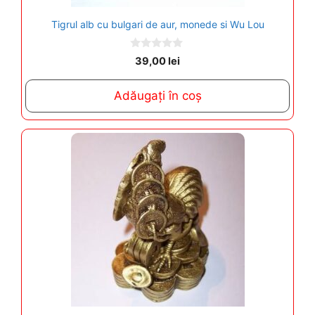
Tigrul alb cu bulgari de aur, monede si Wu Lou
0
39,00
lei
o
u
t
Adăugați în coș
o
f
5