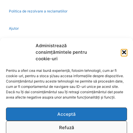
Politica de rezolvare a reclamatiilor
Ajutor
Bio
Administrează
consimțămintele pentru
Identificare firma
cookie-uri
Pentru a oferi cea mai bună experiență, folosim tehnologii, cum ar fi
Retragere din contract
cookie-uri, pentru a stoca și/sau accesa informațiile despre dispozitive.
Consimțământul pentru aceste tehnologii ne permite să procesăm date,
cum ar fi comportamentul de navigare sau ID-uri unice pe acest site.
A.N.P.C.
Dacă nu îți dai consimțământul sau îți retragi consimțământul dat poate
avea afecte negative asupra unor anumite funcționalități și funcții.
Acceptă
Reciclare
Refuză