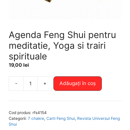
Agenda Feng Shui pentru
meditatie, Yoga si trairi
spirituale
19,00
lei
A
-
+
Adăugați în coș
Cantitate
l
Agenda
t
Feng
e
Shui
r
Cod produs:
rfs4154
pentru
n
Categorii:
7 chakre
,
Carti Feng Shui
,
Revista Universul Feng
meditatie,
a
Shui