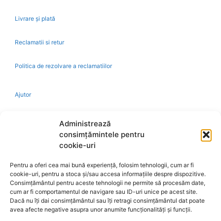
Livrare și plată
Reclamatii si retur
Politica de rezolvare a reclamatiilor
Ajutor
Bio
Administrează
consimțămintele pentru
Identificare firma
cookie-uri
Pentru a oferi cea mai bună experiență, folosim tehnologii, cum ar fi
Retragere din contract
cookie-uri, pentru a stoca și/sau accesa informațiile despre dispozitive.
Consimțământul pentru aceste tehnologii ne permite să procesăm date,
cum ar fi comportamentul de navigare sau ID-uri unice pe acest site.
A.N.P.C.
Dacă nu îți dai consimțământul sau îți retragi consimțământul dat poate
avea afecte negative asupra unor anumite funcționalități și funcții.