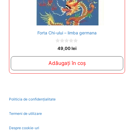
Forta Chi-ului – limba germana
0
49,00
lei
o
u
t
Adăugați în coș
o
f
5
Politicia de confidențialitate
Termeni de utilizare
Despre cookie-uri