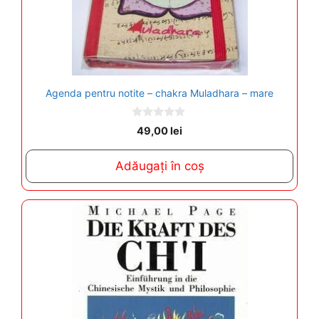
Agenda pentru notite – chakra Muladhara – mare
0
49,00
lei
o
u
t
Adăugați în coș
o
f
5