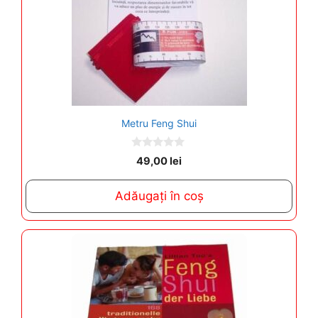
Metru Feng Shui
0
49,00
lei
o
u
t
Adăugați în coș
o
f
5