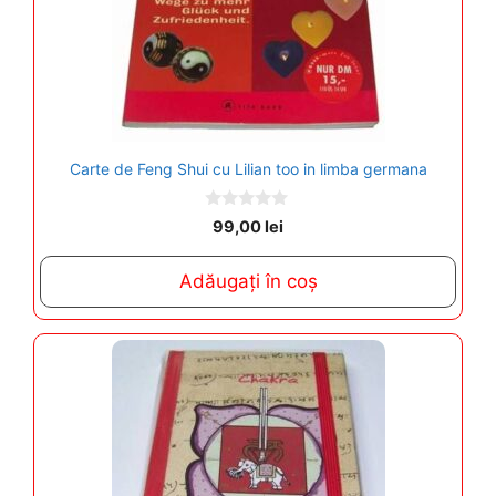
Carte de Feng Shui cu Lilian too in limba germana
0
99,00
lei
o
u
t
Adăugați în coș
o
f
5