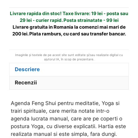
Yoga
t
si
i
Livrare rapida din stoc! Taxe livrare: 19 lei - posta sau
trairi
v
29 lei - curier rapid. Posta strainatate - 99 lei
spirituale
e
Livrare gratuita in Romania la comenzi mai mari de
:
200 lei. Plata ramburs, cu card sau transfer bancar.
Imaginile și textele de pe acest site sunt editate și/sau realizate digital cu
ajutorul IA, în scop de prezentare.
Descriere
Recenzii
Agenda Feng Shui pentru meditatie, Yoga si
trairi spirituale, care merita notate intr-o
agenda lucrata manual, care are pe coperti o
postura Yoga, cu diverse explicatii. Hartia este
realizata manual si este simpla, fara dungi.