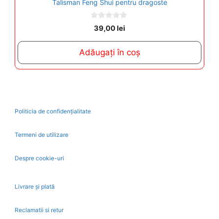
Talisman Feng Shui pentru dragoste
0
39,00
lei
o
u
t
Adăugați în coș
o
f
5
Politicia de confidențialitate
Termeni de utilizare
Despre cookie-uri
Livrare și plată
Reclamatii si retur