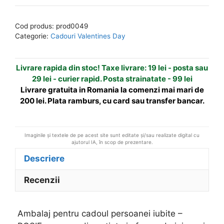
pentru
e
cadoul
r
Cod produs:
prod0049
persoanei
n
Categorie:
Cadouri Valentines Day
iubite
a
-
t
Livrare rapida din stoc! Taxe livrare: 19 lei - posta sau
ROSIE
i
29 lei - curier rapid. Posta strainatate - 99 lei
v
Livrare gratuita in Romania la comenzi mai mari de
e
200 lei. Plata ramburs, cu card sau transfer bancar.
:
Imaginile și textele de pe acest site sunt editate și/sau realizate digital cu
ajutorul IA, în scop de prezentare.
Descriere
Recenzii
Ambalaj pentru cadoul persoanei iubite –