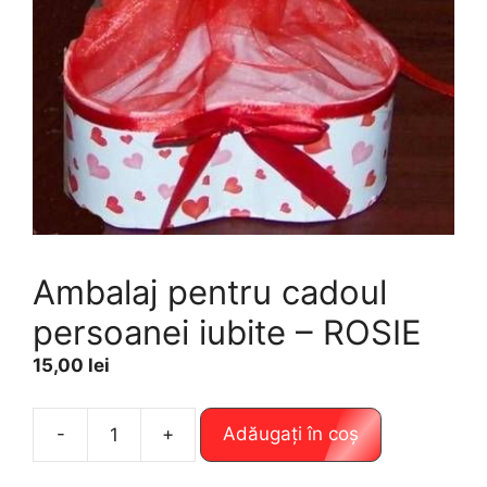
Ambalaj pentru cadoul
persoanei iubite – ROSIE
15,00
lei
A
-
+
Adăugați în coș
Cantitate
l
Ambalaj
t