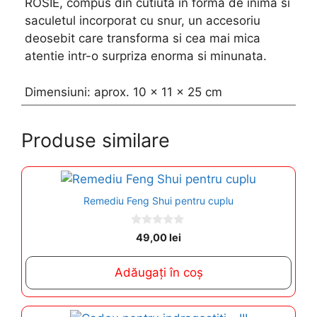
ROSIE, compus din cutiuta in forma de inima si
saculetul incorporat cu snur, un accesoriu
deosebit care transforma si cea mai mica
atentie intr-o surpriza enorma si minunata.
Dimensiuni: aprox. 10 x 11 x 25 cm
Produse similare
Remediu Feng Shui pentru cuplu
0
49,00
lei
o
u
t
Adăugați în coș
o
f
5