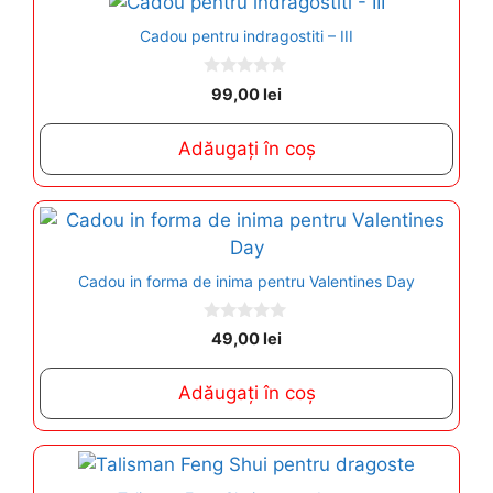
Cadou pentru indragostiti – III
0
99,00
lei
o
u
t
Adăugați în coș
o
f
5
Cadou in forma de inima pentru Valentines Day
0
49,00
lei
o
u
t
Adăugați în coș
o
f
5