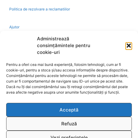
Politica de rezolvare a reclamatiilor
Ajutor
Administrează
Bio
consimțămintele pentru
cookie-uri
Identificare firma
Pentru a oferi cea mai bună experiență, folosim tehnologii, cum ar fi
cookie-uri, pentru a stoca și/sau accesa informațiile despre dispozitive.
Retragere din contract
Consimțământul pentru aceste tehnologii ne permite să procesăm date,
cum ar fi comportamentul de navigare sau ID-uri unice pe acest site.
Dacă nu îți dai consimțământul sau îți retragi consimțământul dat poate
A.N.P.C.
avea afecte negative asupra unor anumite funcționalități și funcții.
Acceptă
Reciclare
Refuză
Vezi preferințele