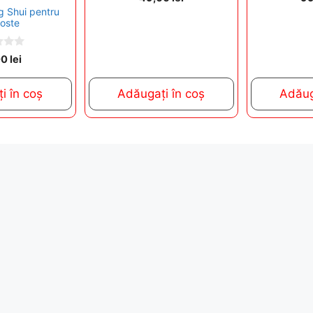
o
o
g Shui pentru
u
u
oste
t
t
o
o
f
f
5
5
00
lei
i în coș
Adăugați în coș
Adăug