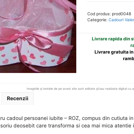
pentru
e
cadoul
r
Cod produs:
prod0048
persoanei
n
Categorie:
Cadouri Vale
iubite
a
-
t
Livrare rapida din st
ROZ
i
r
v
Livrare gratuita i
e
ramb
:
Imaginile și textele de pe acest site sunt editate și/sau realizate digital cu 
Recenzii
u cadoul persoanei iubite – ROZ, compus din cutiuta in 
soriu deosebit care transforma si cea mai mica atentie 