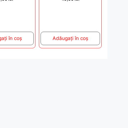
o
u
t
o
f
5
ați în coș
Adăugați în coș