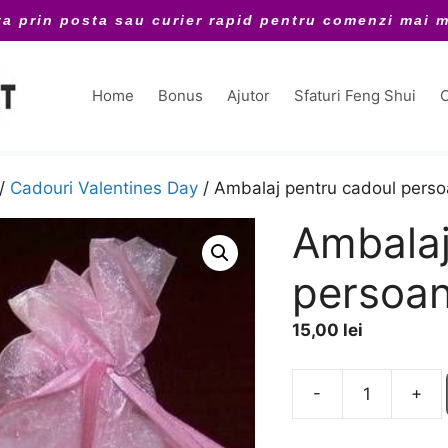
ta prin posta sau curier rapid pentru comenzi mai m
Home
Bonus
Ajutor
Sfaturi Feng Shui
C
/
Cadouri Valentines Day
/ Ambalaj pentru cadoul perso
Ambalaj
persoan
15,00
lei
A
-
+
Cantitate
l
Ambalaj
t