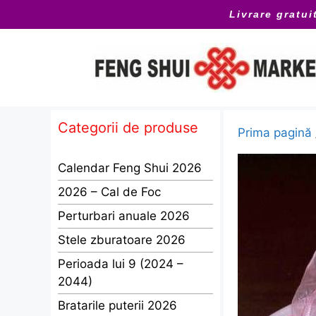
Sari
Livrare gratui
la
conținut
Categorii de produse
Prima pagină
Calendar Feng Shui 2026
2026 – Cal de Foc
Perturbari anuale 2026
Stele zburatoare 2026
Perioada lui 9 (2024 –
2044)
Bratarile puterii 2026