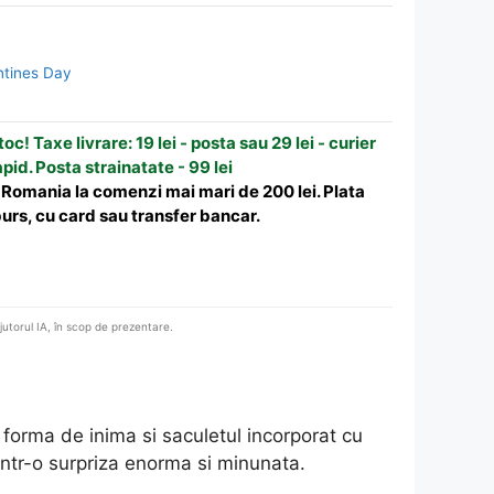
ntines Day
oc! Taxe livrare: 19 lei - posta sau 29 lei - curier
apid. Posta strainatate - 99 lei
n Romania la comenzi mai mari de 200 lei. Plata
urs, cu card sau transfer bancar.
ajutorul IA, în scop de prezentare.
forma de inima si saculetul incorporat cu
intr-o surpriza enorma si minunata.