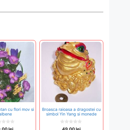
tan cu flori mov si
Broasca raioasa a dragostei cu
albene
simbol Yin Yang si monede
0
9,00
lei
49,00
lei