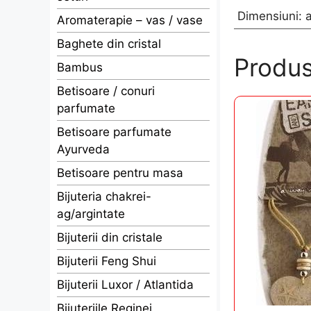
Dimensiuni: 
Aromaterapie – vas / vase
Baghete din cristal
Produs
Bambus
Betisoare / conuri
parfumate
Betisoare parfumate
Ayurveda
Betisoare pentru masa
Bijuteria chakrei-
ag/argintate
Bijuterii din cristale
Bijuterii Feng Shui
Bijuterii Luxor / Atlantida
Bijuteriile Reginei