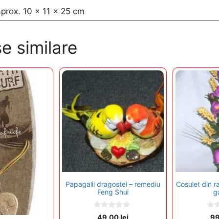
aprox. 10 x 11 x 25 cm
e similare
Papagalii dragostei – remediu
Cosulet din ra
Feng Shui
g
0
0
49,00
lei
9