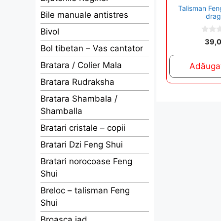
Talisman Fen
Bile manuale antistres
drag
Bivol
0
39,
o
Bol tibetan – Vas cantator
u
t
Bratara / Colier Mala
Adăugaț
o
f
5
Bratara Rudraksha
Bratara Shambala /
Shamballa
Bratari cristale – copii
Bratari Dzi Feng Shui
Bratari norocoase Feng
Shui
Breloc – talisman Feng
Shui
Broasca jad