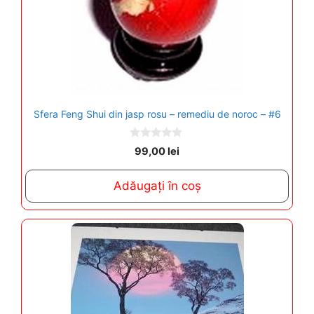
Sfera Feng Shui din jasp rosu – remediu de noroc – #6
0
99,00
lei
o
u
t
Adăugați în coș
o
f
5