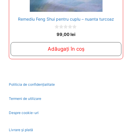
Remediu Feng Shui pentru cuplu – nuanta turcoaz
0
99,00
lei
o
u
t
Adăugați în coș
o
f
5
Politicia de confidențialitate
Termeni de utilizare
Despre cookie-uri
Livrare și plată