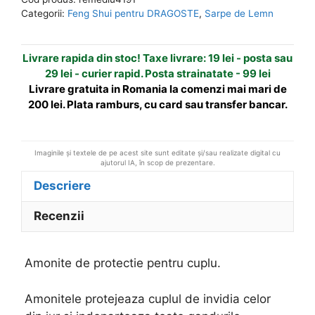
pentru
n
Categorii:
Feng Shui pentru DRAGOSTE
,
Sarpe de Lemn
cuplu.
a
t
Livrare rapida din stoc! Taxe livrare: 19 lei - posta sau
i
29 lei - curier rapid. Posta strainatate - 99 lei
v
Livrare gratuita in Romania la comenzi mai mari de
e
200 lei. Plata ramburs, cu card sau transfer bancar.
:
Imaginile și textele de pe acest site sunt editate și/sau realizate digital cu
ajutorul IA, în scop de prezentare.
Descriere
Recenzii
Amonite de protectie pentru cuplu.
Amonitele protejeaza cuplul de invidia celor