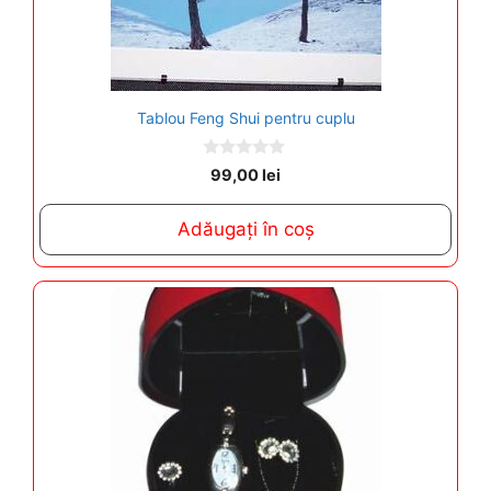
Tablou Feng Shui pentru cuplu
0
99,00
lei
o
u
t
Adăugați în coș
o
f
5