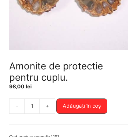
Amonite de protectie
pentru cuplu.
98,00
lei
A
-
+
Adăugați în coș
Cantitate
l
Amonite
t
de
e
protectie
r
Cod produs:
remediu4191