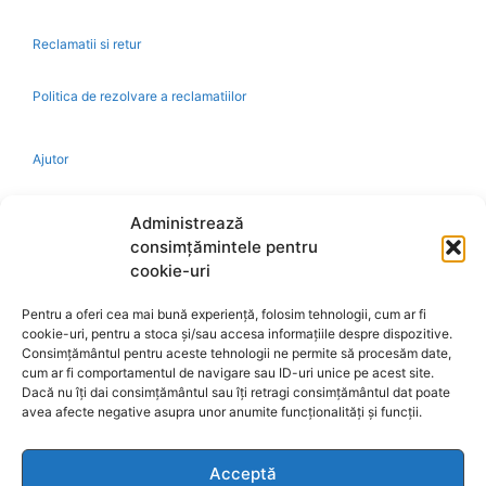
Reclamatii si retur
Politica de rezolvare a reclamatiilor
Ajutor
Bio
Administrează
consimțămintele pentru
Identificare firma
cookie-uri
Pentru a oferi cea mai bună experiență, folosim tehnologii, cum ar fi
Retragere din contract
cookie-uri, pentru a stoca și/sau accesa informațiile despre dispozitive.
Consimțământul pentru aceste tehnologii ne permite să procesăm date,
cum ar fi comportamentul de navigare sau ID-uri unice pe acest site.
A.N.P.C.
Dacă nu îți dai consimțământul sau îți retragi consimțământul dat poate
avea afecte negative asupra unor anumite funcționalități și funcții.
Acceptă