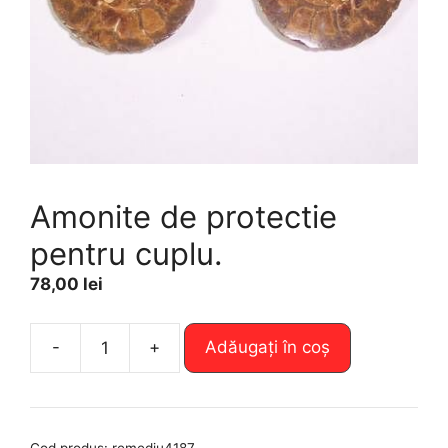
Amonite de protectie
pentru cuplu.
78,00
lei
A
-
+
Adăugați în coș
Cantitate
l
Amonite
t
de
e
protectie
r
Cod produs:
remediu4187