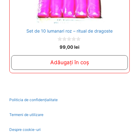
Set de 10 lumanari roz – ritual de dragoste
0
99,00
lei
o
u
t
Adăugați în coș
o
f
5
Politicia de confidențialitate
Termeni de utilizare
Despre cookie-uri