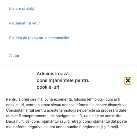
Livrare și plată
Reclamatii si retur
Politica de rezolvare a reclamatiilor
Ajutor
Bio
Administrează
consimțămintele pentru
Identificare firma
cookie-uri
Pentru a oferi cea mai bună experiență, folosim tehnologii, cum ar fi
Retragere din contract
cookie-uri, pentru a stoca și/sau accesa informațiile despre dispozitive.
Consimțământul pentru aceste tehnologii ne permite să procesăm date,
cum ar fi comportamentul de navigare sau ID-uri unice pe acest site.
A.N.P.C.
Dacă nu îți dai consimțământul sau îți retragi consimțământul dat poate
avea afecte negative asupra unor anumite funcționalități și funcții.