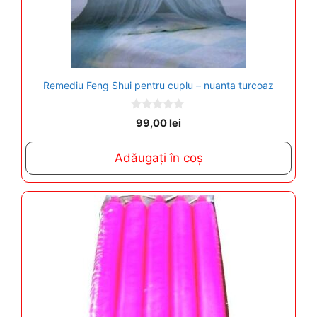
Remediu Feng Shui pentru cuplu – nuanta turcoaz
0
99,00
lei
o
u
t
Adăugați în coș
o
f
5