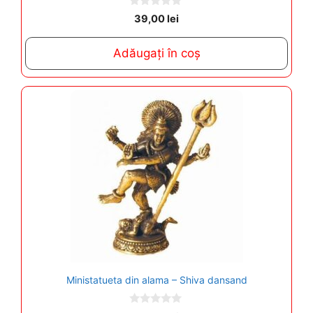
0
39,00
lei
o
u
t
Adăugați în coș
o
f
5
Ministatueta din alama – Shiva dansand
0