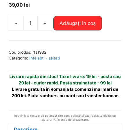
39,00
lei
A
-
+
Adăugați în coș
Cantitate
l
Amuleta
t
de
e
protectie
r
Cod produs:
rfs1932
si
n
Categorie:
Intelepti - zeitati
bunastare
a
-
t
Livrare rapida din stoc! Taxe livrare: 19 lei - posta sau
remediu
i
29 lei - curier rapid. Posta strainatate - 99 lei
Feng
v
Livrare gratuita in Romania la comenzi mai mari de
Shui
e
200 lei. Plata ramburs, cu card sau transfer bancar.
:
Imaginile și textele de pe acest site sunt editate și/sau realizate digital cu
ajutorul IA, în scop de prezentare.
Descriere