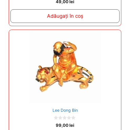
49,00
lei
o
u
t
Adăugați în coș
o
f
5
Lee Dong Bin
0
99,00
lei
o