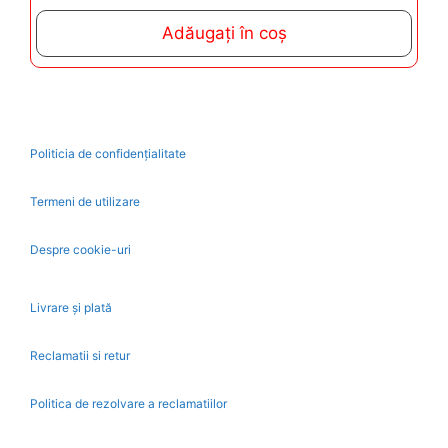
u
t
Adăugați în coș
o
f
5
Politicia de confidențialitate
Termeni de utilizare
Despre cookie-uri
Livrare și plată
Reclamatii si retur
Politica de rezolvare a reclamatiilor