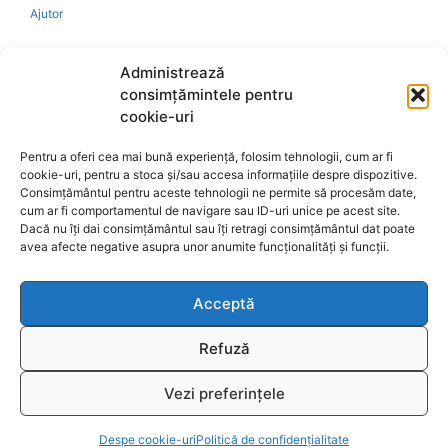
Ajutor
Bio
Administrează
consimțămintele pentru
Identificare firma
cookie-uri
Pentru a oferi cea mai bună experiență, folosim tehnologii, cum ar fi
Retragere din contract
cookie-uri, pentru a stoca și/sau accesa informațiile despre dispozitive.
Consimțământul pentru aceste tehnologii ne permite să procesăm date,
cum ar fi comportamentul de navigare sau ID-uri unice pe acest site.
A.N.P.C.
Dacă nu îți dai consimțământul sau îți retragi consimțământul dat poate
avea afecte negative asupra unor anumite funcționalități și funcții.
Acceptă
Reciclare
Refuză
Vezi preferințele
© 2026
www.fengshui-market.ro
- remedii, cadouri și
T
produse Feng Shui
Despe cookie-uri
Politică de confidențialitate