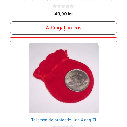
0
49,00
lei
o
u
t
Adăugați în coș
o
f
5
Talisman de protectie Han Xiang Zi