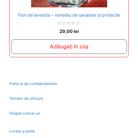
Flori de lavanda – remediu de sanatate si protectie
0
29,00
lei
o
u
t
Adăugați în coș
o
f
5
Politicia de confidențialitate
Termeni de utilizare
Despre cookie-uri
Livrare și plată