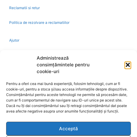
Reclamatii si retur
Politica de rezolvare a reclamatiilor
Ajutor
Bio
Administrează
consimțămintele pentru
Identificare firma
cookie-uri
Pentru a oferi cea mai bună experiență, folosim tehnologii, cum ar fi
Retragere din contract
cookie-uri, pentru a stoca și/sau accesa informațiile despre dispozitive.
Consimțământul pentru aceste tehnologii ne permite să procesăm date,
cum ar fi comportamentul de navigare sau ID-uri unice pe acest site.
A.N.P.C.
Dacă nu îți dai consimțământul sau îți retragi consimțământul dat poate
avea afecte negative asupra unor anumite funcționalități și funcții.
Acceptă