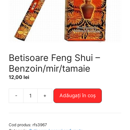
Betisoare Feng Shui –
Benzoin/mir/tamaie
12,00
lei
A
-
+
Adăugați în coș
Cantitate
l
Betisoare
t
Feng
e
Shui
r
Cod produs:
rfs3967
-
n