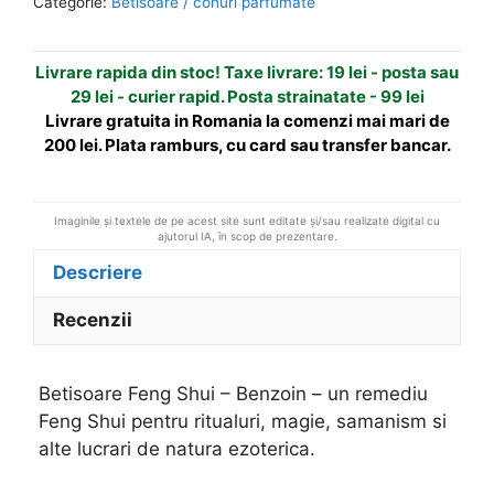
Categorie:
Betisoare / conuri parfumate
Benzoin/mir/tamaie
a
t
Livrare rapida din stoc! Taxe livrare: 19 lei - posta sau
i
29 lei - curier rapid. Posta strainatate - 99 lei
v
Livrare gratuita in Romania la comenzi mai mari de
e
200 lei. Plata ramburs, cu card sau transfer bancar.
:
Imaginile și textele de pe acest site sunt editate și/sau realizate digital cu
ajutorul IA, în scop de prezentare.
Descriere
Recenzii
Betisoare Feng Shui – Benzoin – un remediu
Feng Shui pentru ritualuri, magie, samanism si
alte lucrari de natura ezoterica.