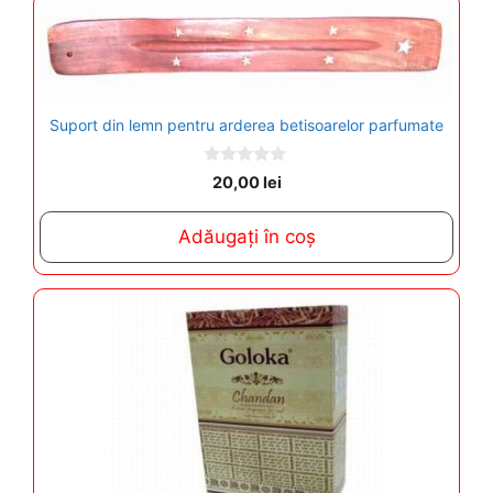
Suport din lemn pentru arderea betisoarelor parfumate
0
20,00
lei
o
u
t
Adăugați în coș
o
f
5