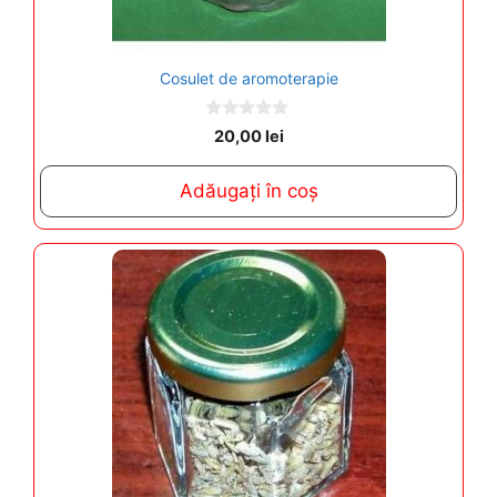
Cosulet de aromoterapie
0
20,00
lei
o
u
t
Adăugați în coș
o
f
5