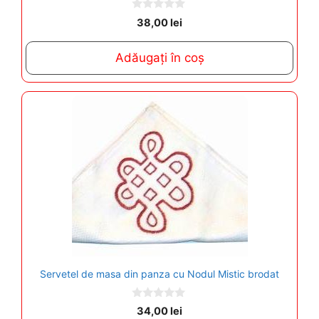
0
38,00
lei
o
u
t
Adăugați în coș
o
f
5
Servetel de masa din panza cu Nodul Mistic brodat
0
34,00
lei
o