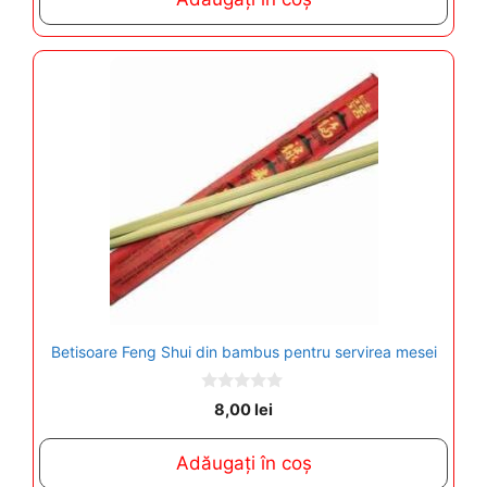
f
5
Betisoare Feng Shui din bambus pentru servirea mesei
0
8,00
lei
o
u
t
Adăugați în coș
o
f