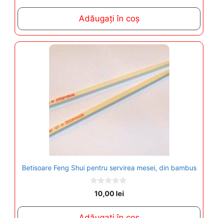
u
t
Adăugați în coș
o
f
5
Betisoare Feng Shui pentru servirea mesei, din bambus
0
10,00
lei
o
u
t
Adăugați în coș
o