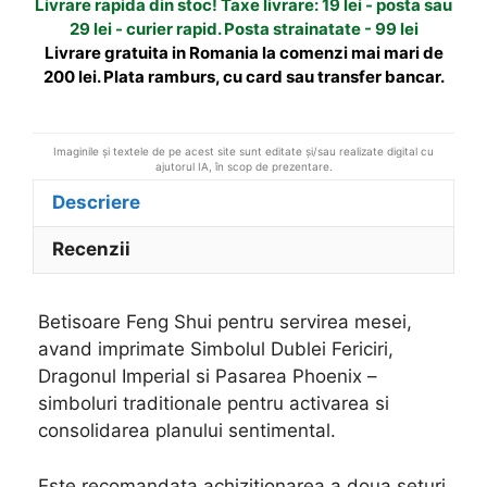
Livrare rapida din stoc! Taxe livrare: 19 lei - posta sau
cu
i
29 lei - curier rapid. Posta strainatate - 99 lei
ideograme
v
Livrare gratuita in Romania la comenzi mai mari de
e
200 lei. Plata ramburs, cu card sau transfer bancar.
:
Imaginile și textele de pe acest site sunt editate și/sau realizate digital cu
ajutorul IA, în scop de prezentare.
Descriere
Recenzii
Betisoare Feng Shui pentru servirea mesei,
avand imprimate Simbolul Dublei Fericiri,
Dragonul Imperial si Pasarea Phoenix –
simboluri traditionale pentru activarea si
consolidarea planului sentimental.
Este recomandata achizitionarea a doua seturi