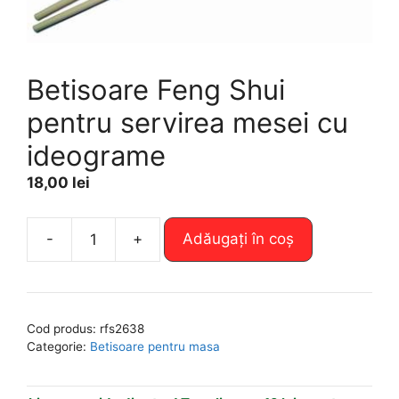
Betisoare Feng Shui
pentru servirea mesei cu
ideograme
18,00
lei
A
-
+
Adăugați în coș
Cantitate
l
Betisoare
t
Feng
e
Shui
r
Cod produs:
rfs2638
pentru
n
Categorie:
Betisoare pentru masa
servirea
a
mesei
t