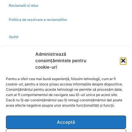
Reclamatii si retur
Politica de rezolvare a reclamatiilor
Ajutor
Bio
Administrează
consimțămintele pentru
Identificare firma
cookie-uri
Pentru a oferi cea mai bună experiență, folosim tehnologii, cum ar fi
Retragere din contract
cookie-uri, pentru a stoca și/sau accesa informațiile despre dispozitive.
Consimțământul pentru aceste tehnologii ne permite să procesăm date,
cum ar fi comportamentul de navigare sau ID-uri unice pe acest site.
A.N.P.C.
Dacă nu îți dai consimțământul sau îți retragi consimțământul dat poate
avea afecte negative asupra unor anumite funcționalități și funcții.
Acceptă