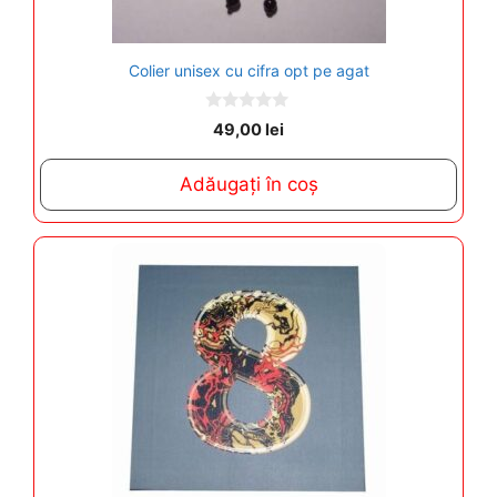
Colier unisex cu cifra opt pe agat
0
49,00
lei
o
u
t
Adăugați în coș
o
f
5