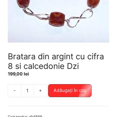
Bratara din argint cu cifra
8 si calcedonie Dzi
199,00
lei
A
-
+
Adăugați în coș
Cantitate
l
Bratara
t
din
e
argint
r
Cod produs:
rfs5559