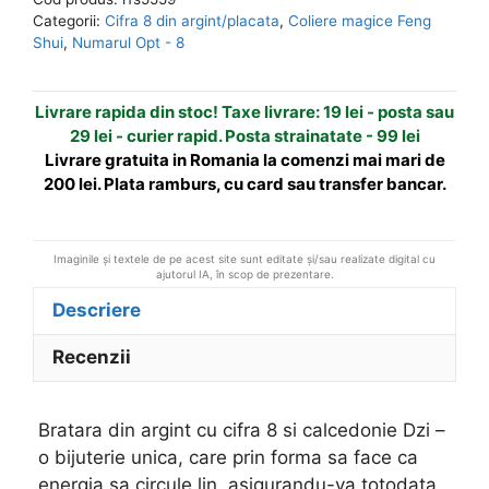
cu
n
Categorii:
Cifra 8 din argint/placata
,
Coliere magice Feng
cifra
a
Shui
,
Numarul Opt - 8
8
t
si
i
Livrare rapida din stoc! Taxe livrare: 19 lei - posta sau
calcedonie
v
29 lei - curier rapid. Posta strainatate - 99 lei
Dzi
e
Livrare gratuita in Romania la comenzi mai mari de
:
200 lei. Plata ramburs, cu card sau transfer bancar.
Imaginile și textele de pe acest site sunt editate și/sau realizate digital cu
ajutorul IA, în scop de prezentare.
Descriere
Recenzii
Bratara din argint cu cifra 8 si calcedonie Dzi –
o bijuterie unica, care prin forma sa face ca
energia sa circule lin, asigurandu-va totodata