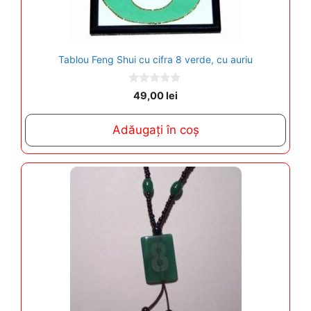
Tablou Feng Shui cu cifra 8 verde, cu auriu
0
49,00
lei
o
u
t
Adăugați în coș
o
f
5