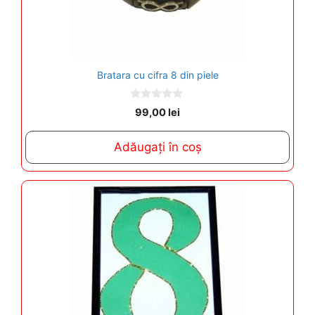
Bratara cu cifra 8 din piele
0
99,00
lei
o
u
t
Adăugați în coș
o
f
5