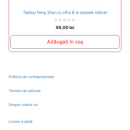
Tablou Feng Shui cu cifra 8 si sarpele stilizat
0
99,00
lei
o
u
t
Adăugați în coș
o
f
5
Politicia de confidențialitate
Termeni de utilizare
Despre cookie-uri
Livrare și plată