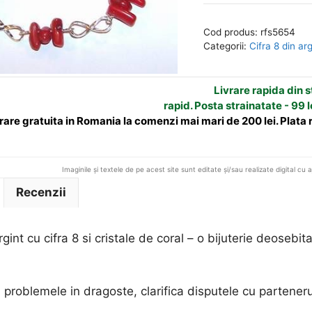
din
e
argint
r
Cod produs:
rfs5654
cu
n
Categorii:
Cifra 8 din ar
cifra
a
8
t
Livrare rapida din st
si
i
rapid. Posta strainatate - 99 l
cristale
v
rare gratuita in Romania la comenzi mai mari de 200 lei. Plata
de
e
coral
:
Imaginile și textele de pe acest site sunt editate și/sau realizate digital cu 
Recenzii
rgint cu cifra 8 si cristale de coral – o bijuterie deosebi
problemele in dragoste, clarifica disputele cu parteneru