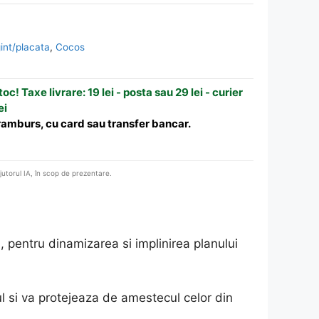
gint/placata
,
Cocos
oc! Taxe livrare: 19 lei - posta sau 29 lei - curier
ei
 ramburs, cu card sau transfer bancar.
ajutorul IA, în scop de prezentare.
ta, pentru dinamizarea si implinirea planului
l si va protejeaza de amestecul celor din