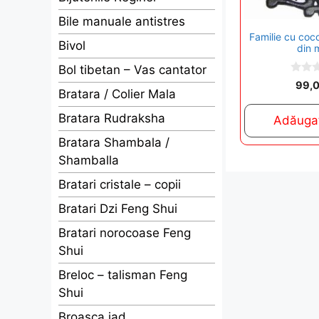
Bile manuale antistres
Familie cu coco
Bivol
din 
Bol tibetan – Vas cantator
0
99,
o
Bratara / Colier Mala
u
t
Bratara Rudraksha
Adăugaț
o
f
Bratara Shambala /
5
Shamballa
Bratari cristale – copii
Bratari Dzi Feng Shui
Bratari norocoase Feng
Shui
Breloc – talisman Feng
Shui
Broasca jad