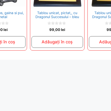
s, gaina si pui,
Tablou unicat, pictat,, cu
Tablou uni
metal
Dragonul Succesului – bleu
Dragonul S
0
0
00
lei
99,00
lei
9
o
o
u
u
t
t
i în coș
Adăugați în coș
Adăug
o
o
f
f
5
5