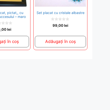
cat, pictat,, cu
Set placat cu cristale albastre
uccesului – maro
0
99,00
lei
o
9,00
lei
u
t
o
ați în coș
Adăugați în coș
f
5