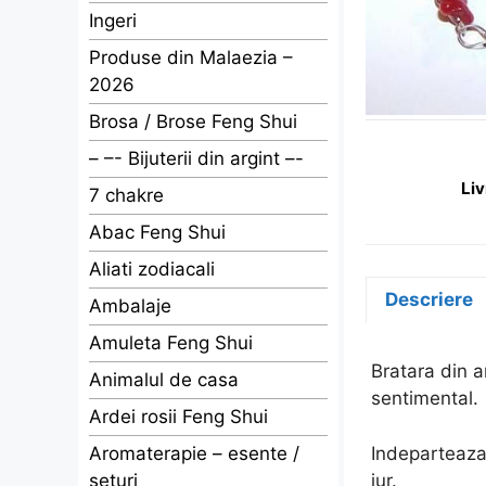
Ingeri
Produse din Malaezia –
2026
Brosa / Brose Feng Shui
– –- Bijuterii din argint –-
Liv
7 chakre
Abac Feng Shui
Aliati zodiacali
Descriere
Ambalaje
Amuleta Feng Shui
Bratara din a
Animalul de casa
sentimental.
Ardei rosii Feng Shui
Indeparteaza 
Aromaterapie – esente /
jur.
seturi