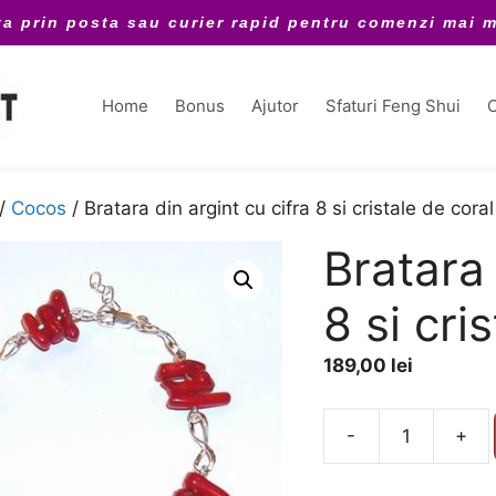
ta prin posta sau curier rapid pentru comenzi mai m
Home
Bonus
Ajutor
Sfaturi Feng Shui
C
/
Cocos
/ Bratara din argint cu cifra 8 si cristale de coral
Bratara 
8 si cri
189,00
lei
A
-
+
Cantitate
l
Bratara
t