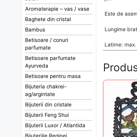
Aromaterapie – vas / vase
Este de aseme
Baghete din cristal
Lungime brat
Bambus
Betisoare / conuri
Latime: max.
parfumate
Betisoare parfumate
Produs
Ayurveda
Betisoare pentru masa
Bijuteria chakrei-
ag/argintate
Bijuterii din cristale
Bijuterii Feng Shui
Bijuterii Luxor / Atlantida
Bijuteriile Reginei