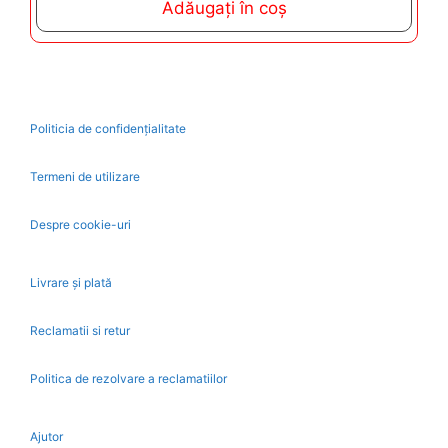
Adăugați în coș
o
f
5
Politicia de confidențialitate
Termeni de utilizare
Despre cookie-uri
Livrare și plată
Reclamatii si retur
Politica de rezolvare a reclamatiilor
Ajutor