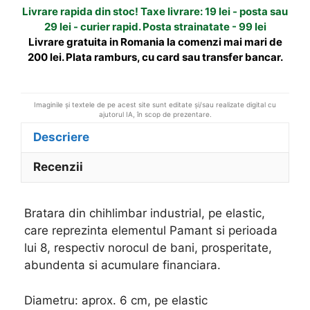
Livrare rapida din stoc! Taxe livrare: 19 lei - posta sau
i
29 lei - curier rapid. Posta strainatate - 99 lei
v
Livrare gratuita in Romania la comenzi mai mari de
e
200 lei. Plata ramburs, cu card sau transfer bancar.
:
Imaginile și textele de pe acest site sunt editate și/sau realizate digital cu
ajutorul IA, în scop de prezentare.
Descriere
Recenzii
Bratara din chihlimbar industrial, pe elastic,
care reprezinta elementul Pamant si perioada
lui 8, respectiv norocul de bani, prosperitate,
abundenta si acumulare financiara.
Diametru: aprox. 6 cm, pe elastic