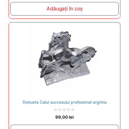
u
t
Adăugați în coș
o
f
5
Statueta Calul succesului profesional argintiu
0
99,00
lei
o
u
t