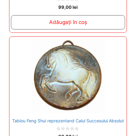
0
99,00
lei
o
u
t
Adăugați în coș
o
f
5
Tablou Feng Shui reprezentand Calul Succesului Absolut
0