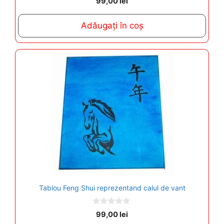
99,00
lei
o
u
t
Adăugați în coș
o
f
5
Tablou Feng Shui reprezentand calul de vant
0
99,00
lei
o