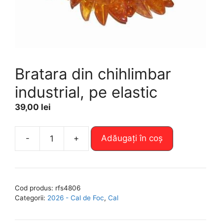
Bratara din chihlimbar
industrial, pe elastic
39,00
lei
A
-
+
Adăugați în coș
Cantitate
l
Bratara
t
din
e
chihlimbar
r
Cod produs:
rfs4806
industrial,
n
Categorii:
2026 - Cal de Foc
,
Cal
pe
a
elastic
t