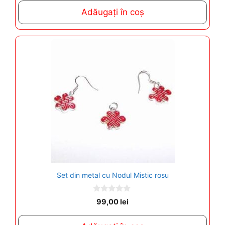
t
Adăugați în coș
o
f
5
Set din metal cu Nodul Mistic rosu
0
99,00
lei
o
u
t