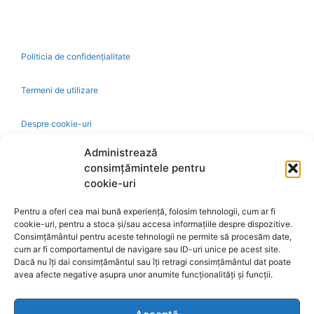
Politicia de confidențialitate
Termeni de utilizare
Despre cookie-uri
Administrează
Livrare și plată
consimțămintele pentru
cookie-uri
Reclamatii si retur
Pentru a oferi cea mai bună experiență, folosim tehnologii, cum ar fi
cookie-uri, pentru a stoca și/sau accesa informațiile despre dispozitive.
Politica de rezolvare a reclamatiilor
Consimțământul pentru aceste tehnologii ne permite să procesăm date,
cum ar fi comportamentul de navigare sau ID-uri unice pe acest site.
Dacă nu îți dai consimțământul sau îți retragi consimțământul dat poate
Ajutor
avea afecte negative asupra unor anumite funcționalități și funcții.
Bio