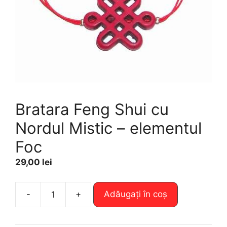
Bratara Feng Shui cu
Nordul Mistic – elementul
Foc
29,00
lei
A
-
+
Adăugați în coș
Cantitate
l
Bratara
t
Feng
e