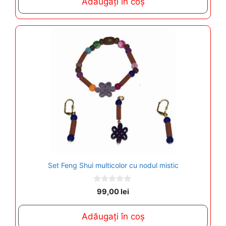
Adăugați în coș
o
f
5
Set Feng Shui multicolor cu nodul mistic
0
99,00
lei
o
u
t
Adăugați în coș
o
f