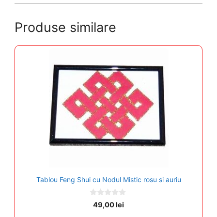
Produse similare
Tablou Feng Shui cu Nodul Mistic rosu si auriu
0
49,00
lei
o
u