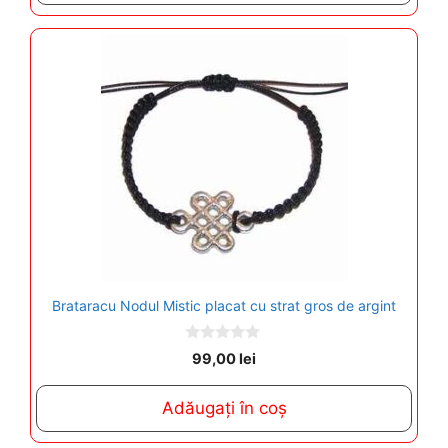
5
Brataracu Nodul Mistic placat cu strat gros de argint
0
99,00
lei
o
u
t
Adăugați în coș
o
f
5