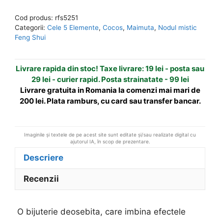
Shui
r
Cod produs:
rfs5251
cu
n
Categorii:
Cele 5 Elemente
,
Cocos
,
Maimuta
,
Nodul mistic
Nordul
a
Feng Shui
Mistic
t
-
i
Livrare rapida din stoc! Taxe livrare: 19 lei - posta sau
elementul
v
29 lei - curier rapid. Posta strainatate - 99 lei
Foc
e
Livrare gratuita in Romania la comenzi mai mari de
:
200 lei. Plata ramburs, cu card sau transfer bancar.
Imaginile și textele de pe acest site sunt editate și/sau realizate digital cu
ajutorul IA, în scop de prezentare.
Descriere
Recenzii
O bijuterie deosebita, care imbina efectele