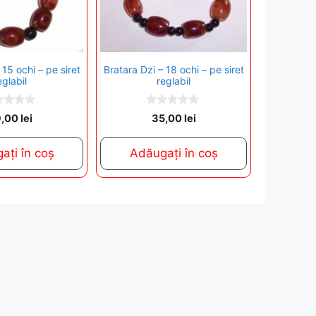
 15 ochi – pe siret
Bratara Dzi – 18 ochi – pe siret
eglabil
reglabil
0
9,00
lei
35,00
lei
o
u
t
ați în coș
Adăugați în coș
o
f
5