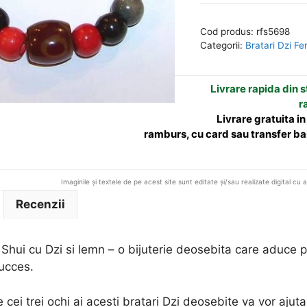
Feng
e
Shui
r
Cod produs:
rfs5698
cuDzi
n
Categorii:
Bratari Dzi Fe
si
a
lemn
t
Livrare rapida din st
i
r
v
Livrare gratuita i
e
ramburs, cu card sau transfer ba
:
Imaginile și textele de pe acest site sunt editate și/sau realizate digital cu 
Recenzii
Shui cu Dzi si lemn – o bijuterie deosebita care aduce pr
succes.
 cei trei ochi ai acesti bratari Dzi deosebite va vor ajuta