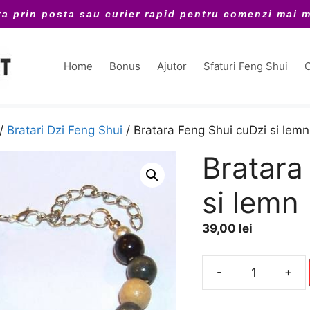
ta prin posta sau curier rapid pentru comenzi mai m
Home
Bonus
Ajutor
Sfaturi Feng Shui
C
/
Bratari Dzi Feng Shui
/ Bratara Feng Shui cuDzi si lemn
Bratara
si lemn
39,00
lei
A
-
+
Cantitate
l
Bratara
t