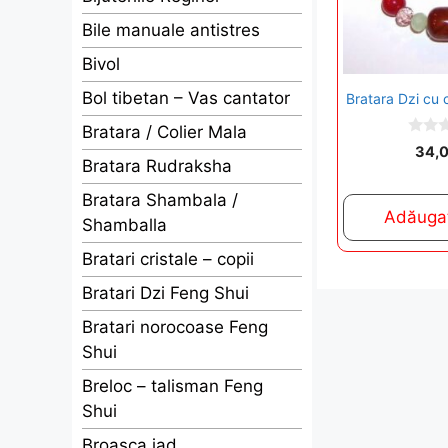
Bile manuale antistres
Bivol
Bol tibetan – Vas cantator
Bratara Dzi cu 
Bratara / Colier Mala
0
34,
o
Bratara Rudraksha
u
t
Bratara Shambala /
o
Adăugaț
f
Shamballa
5
Bratari cristale – copii
Bratari Dzi Feng Shui
Bratari norocoase Feng
Shui
Breloc – talisman Feng
Shui
Broasca jad