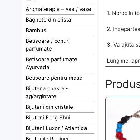
Aromaterapie – vas / vase
1. Noroc in t
Baghete din cristal
2. Indeparte
Bambus
Betisoare / conuri
3. Va ajuta s
parfumate
Betisoare parfumate
Lungime: apr
Ayurveda
Betisoare pentru masa
Produs
Bijuteria chakrei-
ag/argintate
Bijuterii din cristale
Bijuterii Feng Shui
Bijuterii Luxor / Atlantida
Bijuteriile Reginei