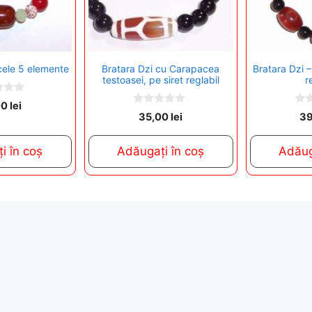
cele 5 elemente
Bratara Dzi cu Carapacea
Bratara Dzi –
testoasei, pe siret reglabil
r
00
lei
0
0
35,00
lei
3
o
o
u
u
t
t
i în coș
Adăugați în coș
Adăug
o
o
f
f
5
5