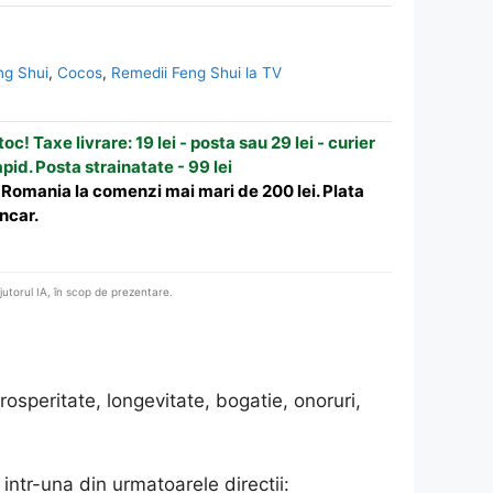
ng Shui
,
Cocos
,
Remedii Feng Shui la TV
oc! Taxe livrare: 19 lei - posta sau 29 lei - curier
apid. Posta strainatate - 99 lei
n Romania la comenzi mai mari de 200 lei. Plata
ncar.
ajutorul IA, în scop de prezentare.
osperitate, longevitate, bogatie, onoruri,
 intr-una din urmatoarele directii: