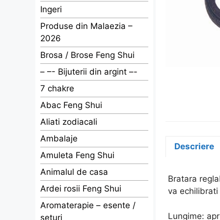
Ingeri
Produse din Malaezia –
2026
Brosa / Brose Feng Shui
– –- Bijuterii din argint –-
7 chakre
Abac Feng Shui
Aliati zodiacali
Ambalaje
Descriere
Amuleta Feng Shui
Animalul de casa
Bratara regla
Ardei rosii Feng Shui
va echilibrat
Aromaterapie – esente /
Lungime: apro
seturi