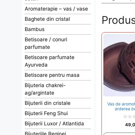
Aromaterapie – vas / vase
Produs
Baghete din cristal
Bambus
Betisoare / conuri
parfumate
Betisoare parfumate
Ayurveda
Betisoare pentru masa
Bijuteria chakrei-
ag/argintate
Bijuterii din cristale
Vas de aromot
arderea be
Bijuterii Feng Shui
Bijuterii Luxor / Atlantida
0
49,
o
u
Bijuteriile Reginei