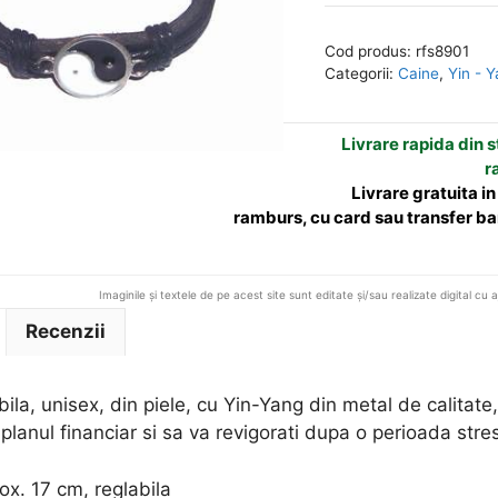
reglabila,
e
unisex,
r
Cod produs:
rfs8901
din
n
Categorii:
Caine
,
Yin - 
piele,
a
cu
t
Livrare rapida din st
Yin-
i
r
Yang
v
Livrare gratuita i
e
ramburs, cu card sau transfer ba
:
Imaginile și textele de pe acest site sunt editate și/sau realizate digital cu 
Recenzii
bila, unisex, din piele, cu Yin-Yang din metal de calitate
i planul financiar si sa va revigorati dupa o perioada stre
x. 17 cm, reglabila