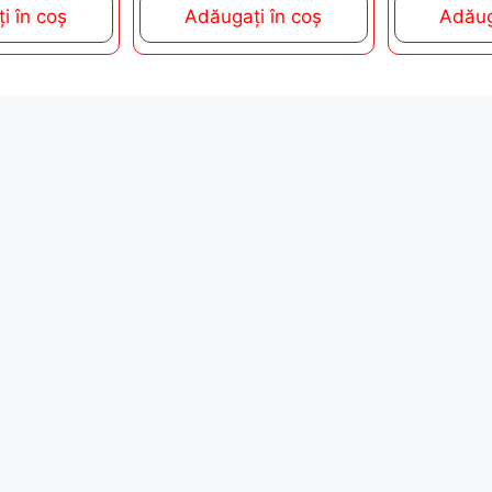
t
i în coș
Adăugați în coș
Adăug
f
o
5
f
5