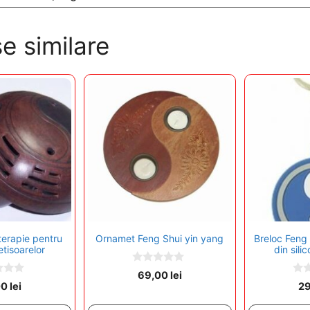
e similare
erapie pentru
Ornamet Feng Shui yin yang
Breloc Feng
tisoarelor
din sili
0
69,00
lei
o
0
00
lei
2
u
o
t
u
o