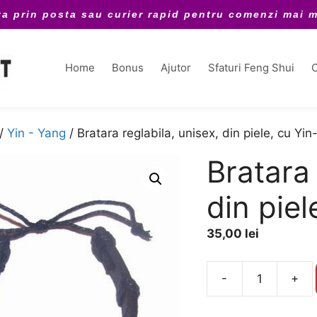
ta prin posta sau curier rapid pentru comenzi mai m
Home
Bonus
Ajutor
Sfaturi Feng Shui
C
/
Yin - Yang
/ Bratara reglabila, unisex, din piele, cu Yi
Bratara 
din piel
35,00
lei
A
-
+
Cantitate
l
Bratara
t