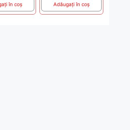
t
ați în coș
Adăugați în coș
o
f
5