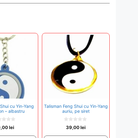
 Shui cu Yin-Yang
Talisman Feng Shui cu Yin-Yang
con – albastru
auriu, pe siret
0
9,00
lei
39,00
lei
o
u