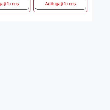
ați în coș
Adăugați în coș
o
f
5