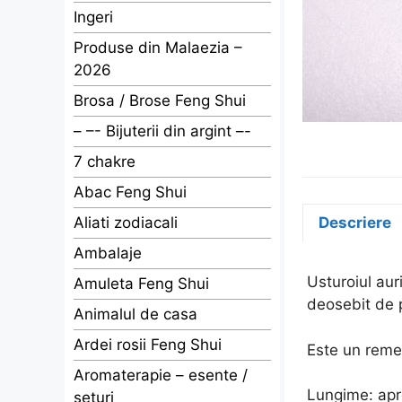
Ingeri
Produse din Malaezia –
2026
Brosa / Brose Feng Shui
– –- Bijuterii din argint –-
7 chakre
Abac Feng Shui
Aliati zodiacali
Descriere
Ambalaje
Usturoiul aur
Amuleta Feng Shui
deosebit de p
Animalul de casa
Ardei rosii Feng Shui
Este un remed
Aromaterapie – esente /
Lungime: apr
seturi