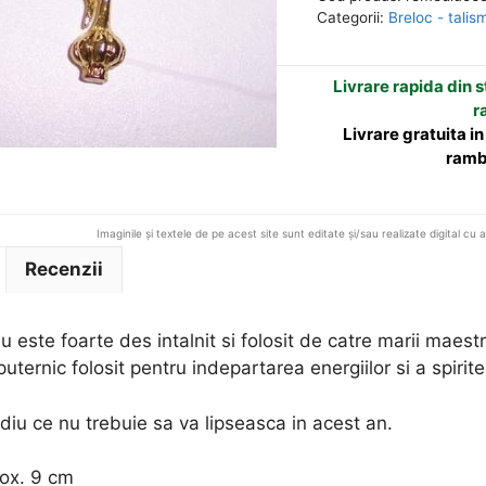
usturoi
n
Categorii:
Breloc - tali
a
t
Livrare rapida din st
i
r
v
Livrare gratuita i
e
ramb
:
Imaginile și textele de pe acest site sunt editate și/sau realizate digital cu 
Recenzii
iu este foarte des intalnit si folosit de catre marii maes
uternic folosit pentru indepartarea energiilor si a spirite
iu ce nu trebuie sa va lipseasca in acest an.
ox. 9 cm