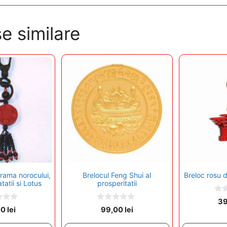
e similare
rama norocului,
Brelocul Feng Shui al
Breloc rosu 
tatii si Lotus
prosperitatii
0
3
o
0
00
lei
99,00
lei
u
o
t
u