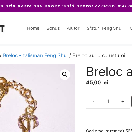
ta prin posta sau curier rapid pentru comenzi mai m
Home
Bonus
Ajutor
Sfaturi Feng Shui
C
/
Breloc - talisman Feng Shui
/ Breloc auriu cu usturoi
Breloc a
45,00
lei
A
-
+
Cantitate
l
Breloc
t
auriu
e
cu
r
Cod produs:
remediu56