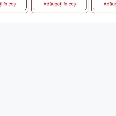
o
t
i în coș
Adăugați în coș
Adăug
f
o
5
f
5