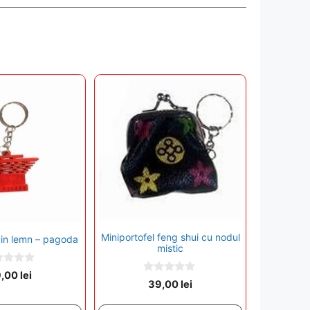
Miniportofel feng shui cu nodul
din lemn – pagoda
mistic
9,00
lei
0
39,00
lei
o
u
t