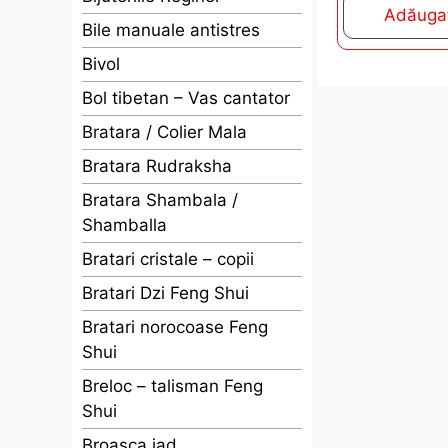
t
Adăugaț
o
Bile manuale antistres
f
5
Bivol
Bol tibetan – Vas cantator
Bratara / Colier Mala
Bratara Rudraksha
Bratara Shambala /
Shamballa
Bratari cristale – copii
Bratari Dzi Feng Shui
Bratari norocoase Feng
Shui
Breloc – talisman Feng
Shui
Broasca jad