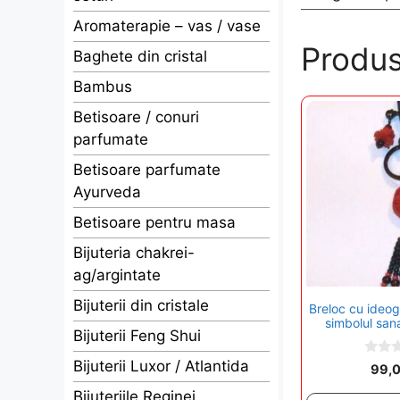
Aromaterapie – vas / vase
Produs
Baghete din cristal
Bambus
Betisoare / conuri
parfumate
Betisoare parfumate
Ayurveda
Betisoare pentru masa
Bijuteria chakrei-
ag/argintate
Bijuterii din cristale
Breloc cu ideog
simbolul sana
Bijuterii Feng Shui
Bijuterii Luxor / Atlantida
0
99,
o
u
Bijuteriile Reginei