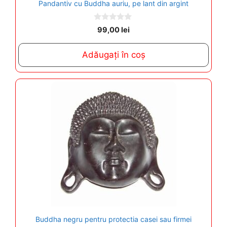
Pandantiv cu Buddha auriu, pe lant din argint
0
99,00
lei
o
u
t
Adăugați în coș
o
f
5
Buddha negru pentru protectia casei sau firmei