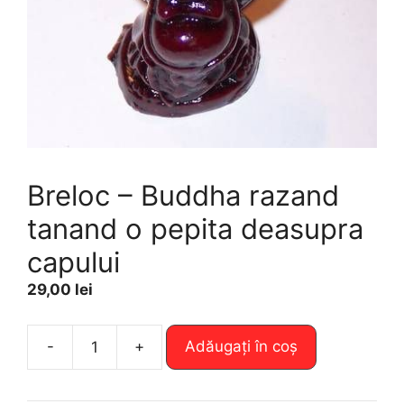
Breloc – Buddha razand
tanand o pepita deasupra
capului
29,00
lei
A
-
+
Adăugați în coș
Cantitate
l
Breloc
t
-
e