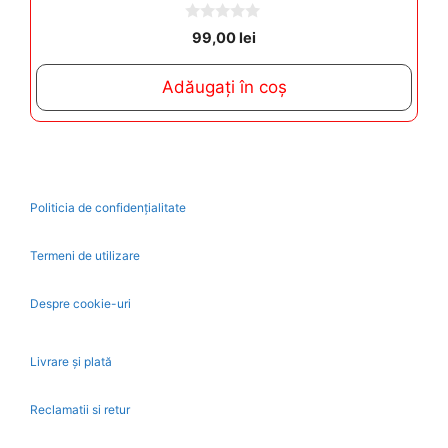
0
99,00
lei
o
u
t
Adăugați în coș
o
f
5
Politicia de confidențialitate
Termeni de utilizare
Despre cookie-uri
Livrare și plată
Reclamatii si retur