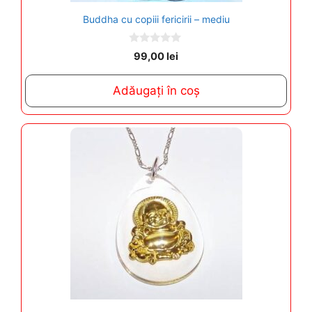
Buddha cu copiii fericirii – mediu
0
99,00
lei
o
u
t
Adăugați în coș
o
f
5