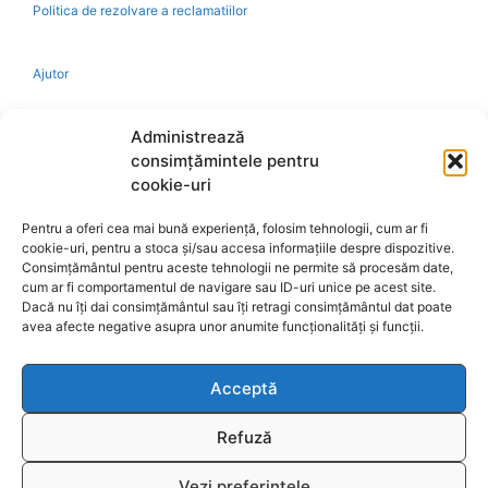
Politica de rezolvare a reclamatiilor
Ajutor
Bio
Administrează
consimțămintele pentru
Identificare firma
cookie-uri
Pentru a oferi cea mai bună experiență, folosim tehnologii, cum ar fi
Retragere din contract
cookie-uri, pentru a stoca și/sau accesa informațiile despre dispozitive.
Consimțământul pentru aceste tehnologii ne permite să procesăm date,
cum ar fi comportamentul de navigare sau ID-uri unice pe acest site.
A.N.P.C.
Dacă nu îți dai consimțământul sau îți retragi consimțământul dat poate
avea afecte negative asupra unor anumite funcționalități și funcții.
Acceptă
Reciclare
Refuză
Vezi preferințele