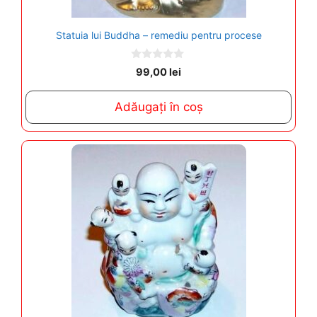
Statuia lui Buddha – remediu pentru procese
0
99,00
lei
o
u
t
Adăugați în coș
o
f
5