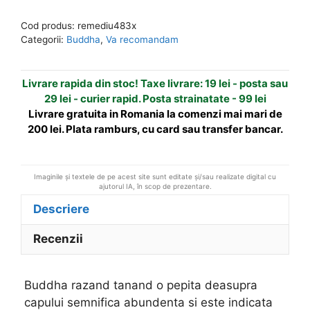
Buddha
r
Cod produs:
remediu483x
razand
n
Categorii:
Buddha
,
Va recomandam
tanand
a
o
t
Livrare rapida din stoc! Taxe livrare: 19 lei - posta sau
pepita
i
29 lei - curier rapid. Posta strainatate - 99 lei
deasupra
v
Livrare gratuita in Romania la comenzi mai mari de
capului
e
200 lei. Plata ramburs, cu card sau transfer bancar.
:
Imaginile și textele de pe acest site sunt editate și/sau realizate digital cu
ajutorul IA, în scop de prezentare.
Descriere
Recenzii
Buddha razand tanand o pepita deasupra
capului semnifica abundenta si este indicata