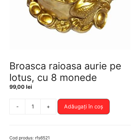
Broasca raioasa aurie pe
lotus, cu 8 monede
99,00
lei
A
-
+
Adăugați în coș
Cantitate
l
Broasca
t
raioasa
e
aurie
r
Cod produs:
rfs6521