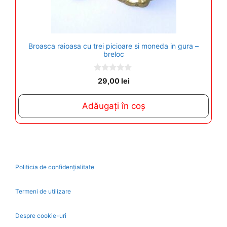
Broasca raioasa cu trei picioare si moneda in gura –
breloc
0
29,00
lei
o
u
t
Adăugați în coș
o
f
5
Politicia de confidențialitate
Termeni de utilizare
Despre cookie-uri