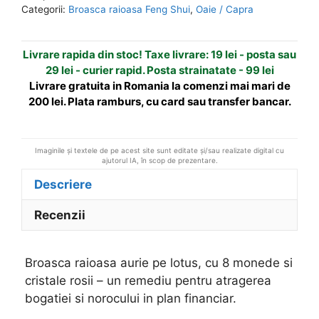
pe
n
Categorii:
Broasca raioasa Feng Shui
,
Oaie / Capra
lotus,
a
cu
t
Livrare rapida din stoc! Taxe livrare: 19 lei - posta sau
8
i
29 lei - curier rapid. Posta strainatate - 99 lei
monede
v
Livrare gratuita in Romania la comenzi mai mari de
e
200 lei. Plata ramburs, cu card sau transfer bancar.
:
Imaginile și textele de pe acest site sunt editate și/sau realizate digital cu
ajutorul IA, în scop de prezentare.
Descriere
Recenzii
Broasca raioasa aurie pe lotus, cu 8 monede si
cristale rosii – un remediu pentru atragerea
bogatiei si norocului in plan financiar.