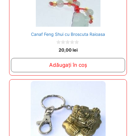
Canaf Feng Shui cu Broscuta Raioasa
0
20,00
lei
o
u
t
Adăugați în coș
o
f
5