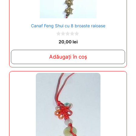
Canaf Feng Shui cu 8 broaste raioase
0
20,00
lei
o
u
t
Adăugați în coș
o
f
5