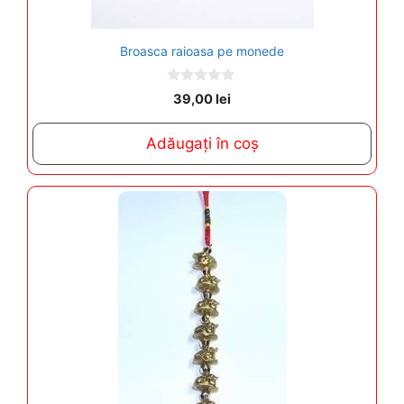
Broasca raioasa pe monede
0
39,00
lei
o
u
t
Adăugați în coș
o
f
5