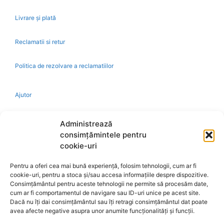
Livrare și plată
Reclamatii si retur
Politica de rezolvare a reclamatiilor
Ajutor
Bio
Administrează
consimțămintele pentru
Identificare firma
cookie-uri
Pentru a oferi cea mai bună experiență, folosim tehnologii, cum ar fi
Retragere din contract
cookie-uri, pentru a stoca și/sau accesa informațiile despre dispozitive.
Consimțământul pentru aceste tehnologii ne permite să procesăm date,
cum ar fi comportamentul de navigare sau ID-uri unice pe acest site.
A.N.P.C.
Dacă nu îți dai consimțământul sau îți retragi consimțământul dat poate
avea afecte negative asupra unor anumite funcționalități și funcții.