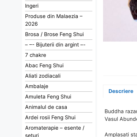
Ingeri
Produse din Malaezia –
2026
Brosa / Brose Feng Shui
– –- Bijuterii din argint –-
7 chakre
Abac Feng Shui
Aliati zodiacali
Ambalaje
Descriere
Amuleta Feng Shui
Animalul de casa
Buddha razan
Ardei rosii Feng Shui
Vasul Abunden
Aromaterapie – esente /
Amplasati sta
seturi