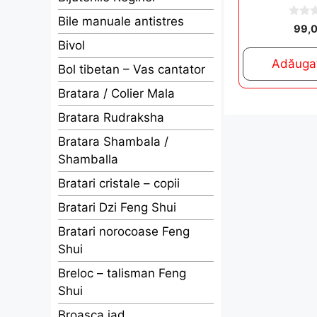
Bile manuale antistres
0
99,
o
Bivol
u
t
Adăugaț
o
Bol tibetan – Vas cantator
f
5
Bratara / Colier Mala
Bratara Rudraksha
Bratara Shambala /
Shamballa
Bratari cristale – copii
Bratari Dzi Feng Shui
Bratari norocoase Feng
Shui
Breloc – talisman Feng
Shui
Broasca jad