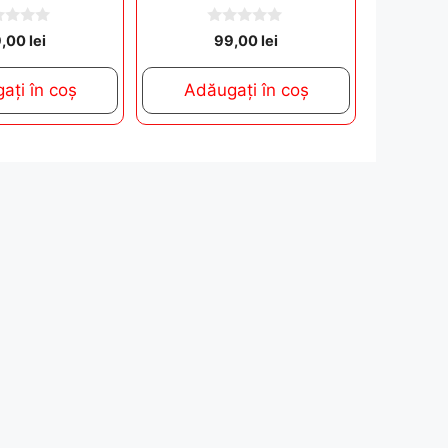
0
9,00
lei
99,00
lei
o
u
t
ați în coș
Adăugați în coș
o
f
5