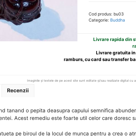
razand
e
tanand
r
Cod produs:
bu03
o
n
Categorie:
Buddha
pepita
a
deasupra
t
Livrare rapida din st
capului
i
r
v
Livrare gratuita i
e
ramburs, cu card sau transfer ba
:
Imaginile și textele de pe acest site sunt editate și/sau realizate digital cu 
Recenzii
d tanand o pepita deasupra capului semnifica abundenta
tei. Acest remediu este foarte util celor care doresc sa a
tueta pe biroul de la locul de munca pentru a crea o at