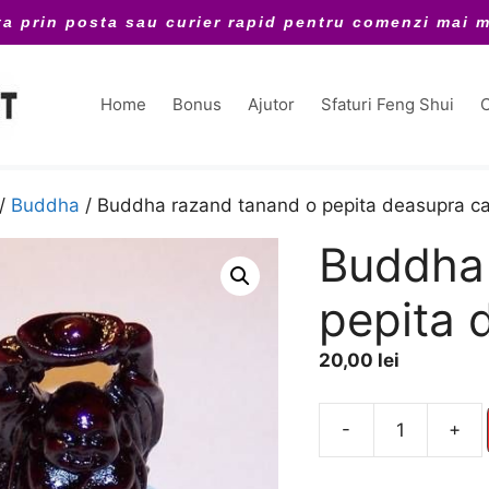
ta prin posta sau curier rapid pentru comenzi mai m
Home
Bonus
Ajutor
Sfaturi Feng Shui
C
/
Buddha
/ Buddha razand tanand o pepita deasupra ca
Buddha 
pepita 
20,00
lei
A
-
+
Cantitate
l
Buddha
t