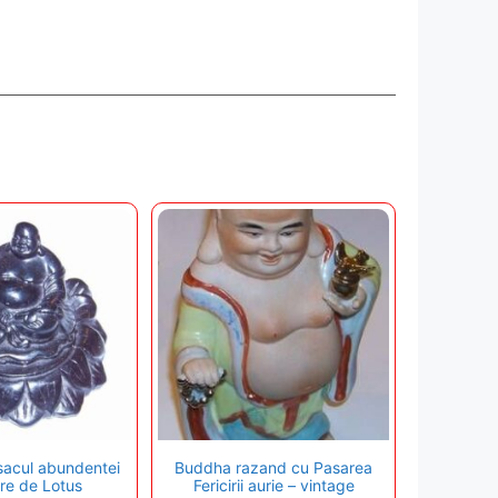
acul abundentei
Buddha razand cu Pasarea
are de Lotus
Fericirii aurie – vintage