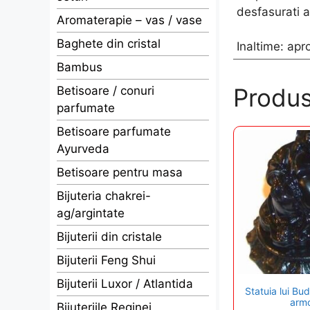
desfasurati a
Aromaterapie – vas / vase
Baghete din cristal
Inaltime: ap
Bambus
Produs
Betisoare / conuri
parfumate
Betisoare parfumate
Ayurveda
Betisoare pentru masa
Bijuteria chakrei-
ag/argintate
Bijuterii din cristale
Bijuterii Feng Shui
Bijuterii Luxor / Atlantida
Statuia lui Bu
armo
Bijuteriile Reginei