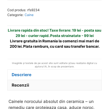
norocului
e
absolut
r
Cod produs:
rfs9234
din
n
Categorie:
Caine
ceramica
a
t
Livrare rapida din stoc! Taxe livrare: 19 lei - posta sau
i
29 lei - curier rapid. Posta strainatate - 99 lei
v
Livrare gratuita in Romania la comenzi mai mari de
e
200 lei. Plata ramburs, cu card sau transfer bancar.
:
Imaginile și textele de pe acest site sunt editate și/sau realizate digital cu
ajutorul IA, în scop de prezentare.
Descriere
Recenzii
Cainele norocului absolut din ceramica – un
remediu care protejeaza casa, aduce noroc,