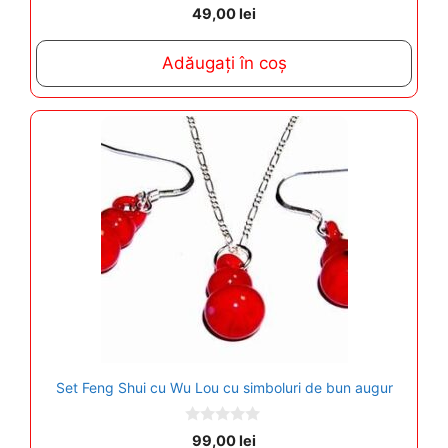
0
49,00
lei
o
u
t
Adăugați în coș
o
f
5
Set Feng Shui cu Wu Lou cu simboluri de bun augur
0
99,00
lei