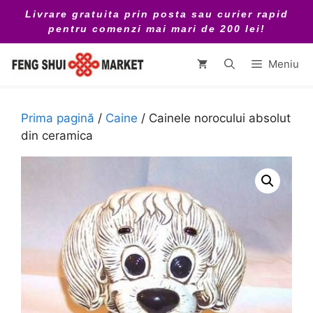
Sari
Livrare gratuita prin posta sau curier rapid
la
pentru comenzi mai mari de 200 lei!
conținut
Meniu
Prima pagină
/
Caine
/ Cainele norocului absolut
din ceramica