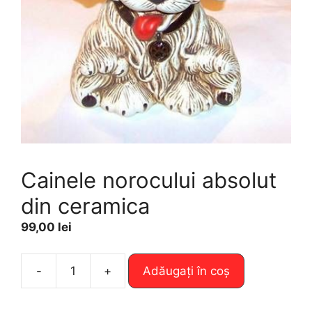
Cainele norocului absolut
din ceramica
99,00
lei
A
-
+
Adăugați în coș
Cantitate
l
Cainele
t