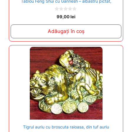
Tablou Feng Shui cu Gannesh – albastru pictat,
0
99,00
lei
o
u
t
Adăugați în coș
o
f
5
Tigrul auriu cu broscuta raioasa, din tuf auriu