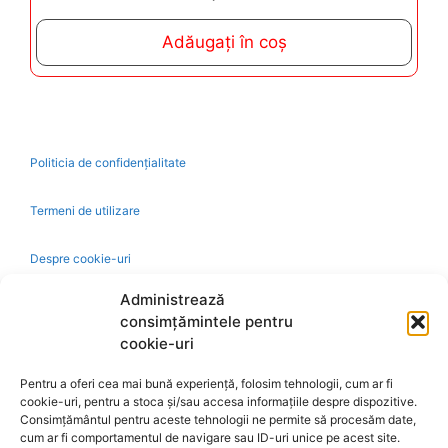
o
u
t
Adăugați în coș
o
f
5
Politicia de confidențialitate
Termeni de utilizare
Despre cookie-uri
Administrează
Livrare și plată
consimțămintele pentru
cookie-uri
Reclamatii si retur
Pentru a oferi cea mai bună experiență, folosim tehnologii, cum ar fi
cookie-uri, pentru a stoca și/sau accesa informațiile despre dispozitive.
Politica de rezolvare a reclamatiilor
Consimțământul pentru aceste tehnologii ne permite să procesăm date,
cum ar fi comportamentul de navigare sau ID-uri unice pe acest site.