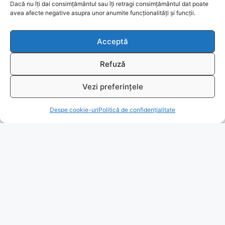
Dacă nu îți dai consimțământul sau îți retragi consimțământul dat poate
Ajutor
avea afecte negative asupra unor anumite funcționalități și funcții.
Bio
Acceptă
Identificare firma
Refuză
Retragere din contract
Vezi preferințele
T
Despe cookie-uri
Politică de confidențialitate
A.N.P.C.
Reciclare
© 2026
www.fengshui-market.ro
- remedii, cadouri și
produse Feng Shui