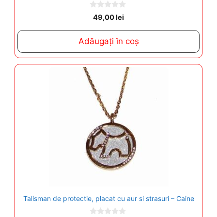
0
49,00
lei
o
u
t
Adăugați în coș
o
f
5
Talisman de protectie, placat cu aur si strasuri – Caine