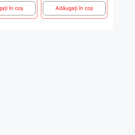
t
ați în coș
Adăugați în coș
o
f
5