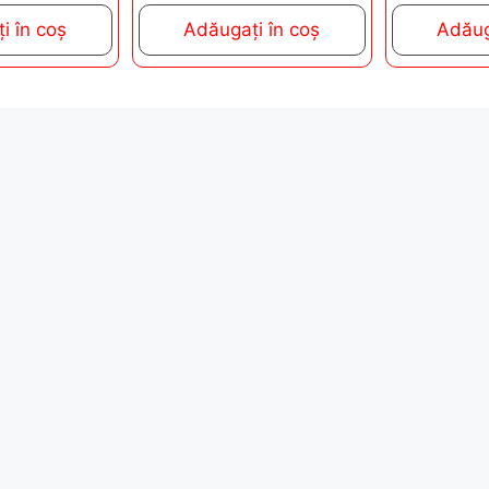
t
t
i în coș
Adăugați în coș
Adăug
o
o
f
f
5
5