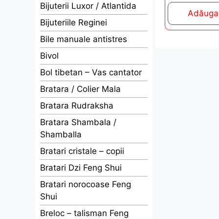
o
Bijuterii Luxor / Atlantida
f
Adăugaț
5
Bijuteriile Reginei
Bile manuale antistres
Bivol
Bol tibetan – Vas cantator
Bratara / Colier Mala
Bratara Rudraksha
Bratara Shambala /
Shamballa
Bratari cristale – copii
Bratari Dzi Feng Shui
Bratari norocoase Feng
Shui
Breloc – talisman Feng