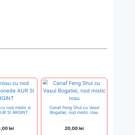
cu nod mistic si
Canaf Feng Shui cu Vasul
UR SI ARGINT
Bogatiei, nod mistic rosu
0
9,00
lei
20,00
lei
o
u