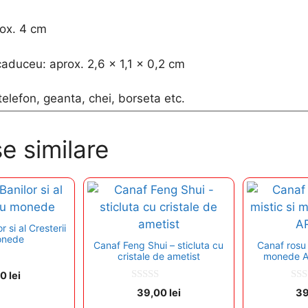
ox. 4 cm
aduceu: aprox. 2,6 x 1,1 x 0,2 cm
telefon, geanta, chei, borseta etc.
e similare
 si al Cresterii
onede
Canaf Feng Shui – sticluta cu
Canaf rosu 
cristale de ametist
monede A
00
lei
0
0
39,00
lei
3
o
o
u
u