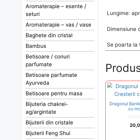
Aromaterapie – esente /
Lungime: apr
seturi
Aromaterapie – vas / vase
Dimensiune c
Baghete din cristal
Se poarta la 
Bambus
Betisoare / conuri
parfumate
Produs
Betisoare parfumate
Ayurveda
Betisoare pentru masa
Bijuteria chakrei-
Dragonul Banilor
cu m
ag/argintate
Bijuterii din cristale
0
20,
o
u
Bijuterii Feng Shui
t