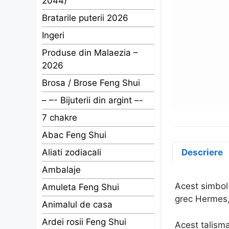
2044)
Bratarile puterii 2026
Ingeri
Produse din Malaezia –
2026
Brosa / Brose Feng Shui
– –- Bijuterii din argint –-
7 chakre
Abac Feng Shui
Aliati zodiacali
Descriere
Ambalaje
Acest simbol 
Amuleta Feng Shui
grec Hermes, 
Animalul de casa
Ardei rosii Feng Shui
Acest talism