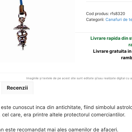
cu
e
caduceu
r
Cod produs:
rfs8320
n
Categorii:
Canafuri de t
a
t
Livrare rapida din st
i
r
v
Livrare gratuita i
e
ramb
:
Imaginile și textele de pe acest site sunt editate și/sau realizate digital cu 
Recenzii
este cunoscut inca din antichitate, fiind simbolul astrolo
cel care, era printre altele protectorul comerciantilor.
an este recomandat mai ales oamenilor de afaceri.