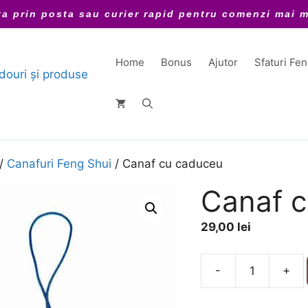
ta prin posta sau curier rapid pentru comenzi mai m
Home
Bonus
Ajutor
Sfaturi Fe
/
Canafuri Feng Shui
/ Canaf cu caduceu
Canaf 
29,00
lei
A
-
+
Cantitate
l
Canaf
t