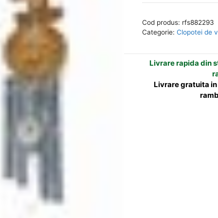
de
e
vant
r
Cod produs:
rfs882293
feng
n
Categorie:
Clopotei de 
shui
a
cu
t
Livrare rapida din st
5
i
r
tuburi
v
Livrare gratuita i
goale
e
ramb
: