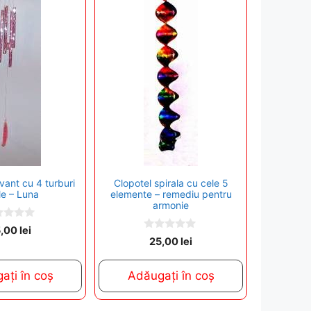
vant cu 4 turburi
Clopotel spirala cu cele 5
le – Luna
elemente – remediu pentru
armonie
5,00
lei
0
25,00
lei
o
u
t
ați în coș
Adăugați în coș
o
f
5