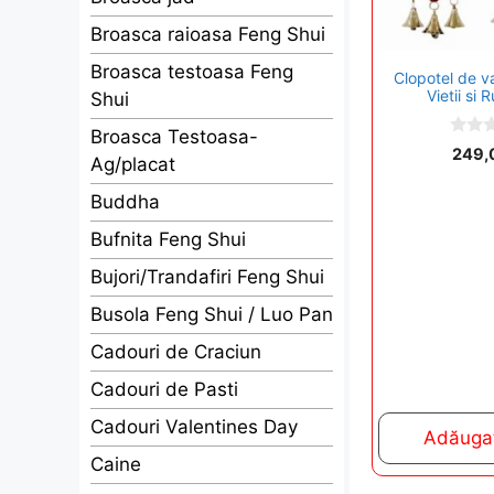
Broasca raioasa Feng Shui
Broasca testoasa Feng
Clopotel de v
Vietii si
Shui
Broasca Testoasa-
0
249,
Ag/placat
o
u
t
Buddha
o
f
Bufnita Feng Shui
5
Bujori/Trandafiri Feng Shui
Busola Feng Shui / Luo Pan
Cadouri de Craciun
Cadouri de Pasti
Cadouri Valentines Day
Adăugaț
Caine