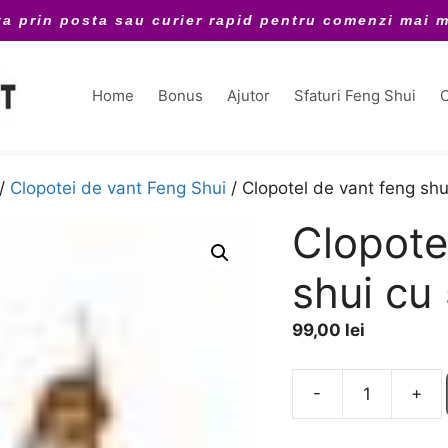
ta prin posta sau curier rapid pentru comenzi mai m
Home
Bonus
Ajutor
Sfaturi Feng Shui
C
/
Clopotei de vant Feng Shui
/ Clopotel de vant feng shu
Clopote
shui cu 
99,00
lei
A
-
+
Cantitate
l
Clopotel
t