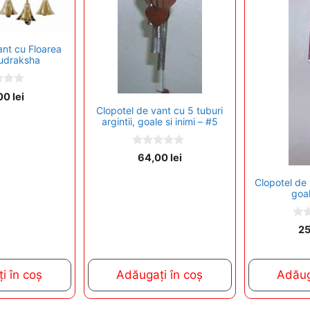
ant cu Floarea
 Rudraksha
00
lei
Clopotel de vant cu 5 tuburi
argintii, goale si inimi – #5
0
64,00
lei
o
u
Clopotel de 
t
o
goa
f
5
0
2
o
u
t
o
i în coș
Adăugați în coș
Adăug
f
5