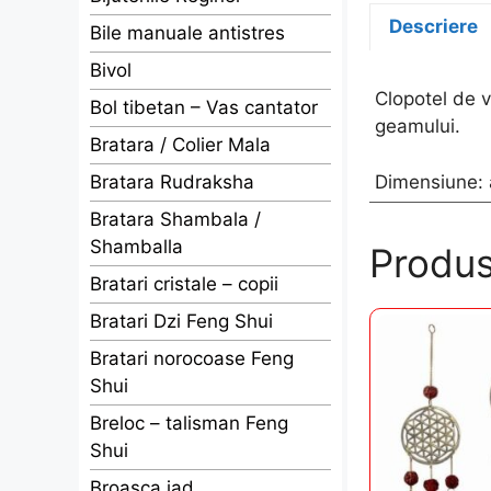
Descriere
Bile manuale antistres
Bivol
Clopotel de v
Bol tibetan – Vas cantator
geamului.
Bratara / Colier Mala
Dimensiune: 
Bratara Rudraksha
Bratara Shambala /
Shamballa
Produs
Bratari cristale – copii
Bratari Dzi Feng Shui
Bratari norocoase Feng
Shui
Breloc – talisman Feng
Shui
Broasca jad