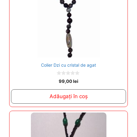
Colier Dzi cu cristal de agat
0
99,00
lei
o
u
t
Adăugați în coș
o
f
5