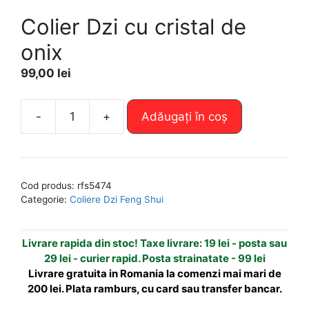
Colier Dzi cu cristal de
onix
99,00
lei
A
-
+
Adăugați în coș
Cantitate
l
Colier
t
Dzi
e
cu
r
Cod produs:
rfs5474
cristal
n
Categorie:
Coliere Dzi Feng Shui
de
a
onix
t
Livrare rapida din stoc! Taxe livrare: 19 lei - posta sau
i
29 lei - curier rapid. Posta strainatate - 99 lei
v
Livrare gratuita in Romania la comenzi mai mari de
e
200 lei. Plata ramburs, cu card sau transfer bancar.
: