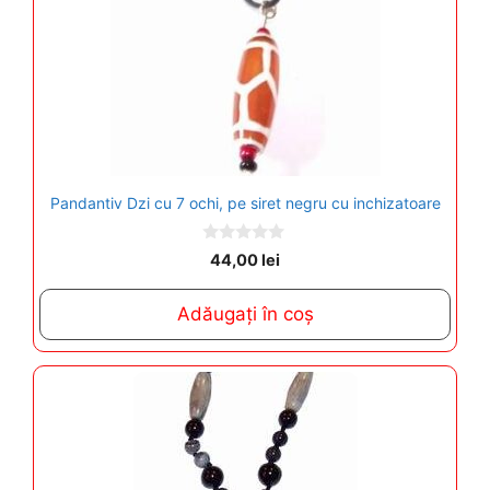
Pandantiv Dzi cu 7 ochi, pe siret negru cu inchizatoare
0
44,00
lei
o
u
t
Adăugați în coș
o
f
5