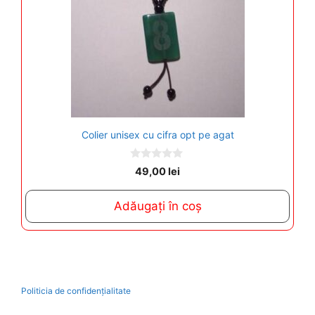
Colier unisex cu cifra opt pe agat
0
49,00
lei
o
u
t
Adăugați în coș
o
f
5
Politicia de confidențialitate