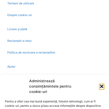
Termeni de utilizare
Despre cookie-uri
Livrare și plată
Reclamatii si retur
Politica de rezolvare a reclamatiilor
Ajutor
Bio
Administrează
consimțămintele pentru
Identificare firma
cookie-uri
Pentru a oferi cea mai bună experiență, folosim tehnologii, cum ar fi
Retragere din contract
cookie-uri, pentru a stoca și/sau accesa informațiile despre dispozitive.