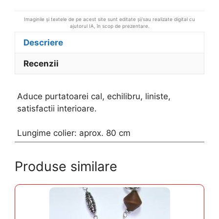
Imaginile și textele de pe acest site sunt editate și/sau realizate digital cu
ajutorul IA, în scop de prezentare.
Descriere
Recenzii
Aduce purtatoarei cal, echilibru, liniste,
satisfactii interioare.
Lungime colier: aprox. 80 cm
Produse similare