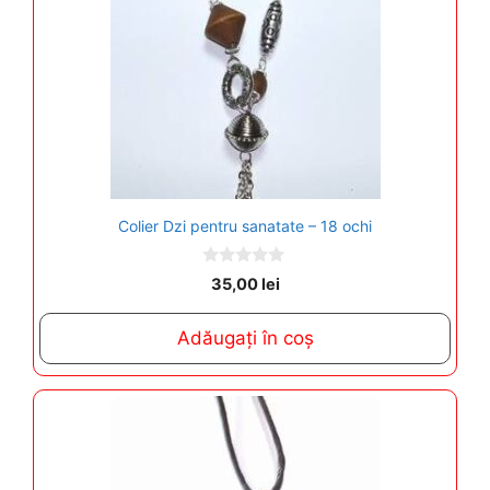
Colier Dzi pentru sanatate – 18 ochi
0
35,00
lei
o
u
t
Adăugați în coș
o
f
5