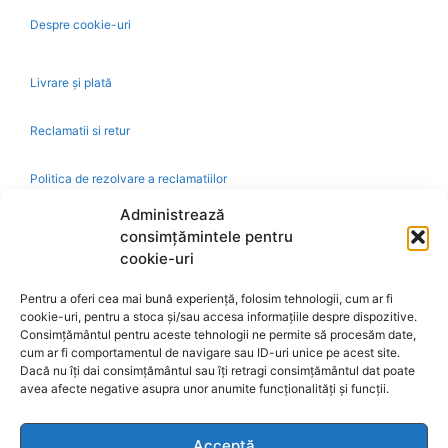
Despre cookie-uri
Livrare și plată
Reclamatii si retur
Politica de rezolvare a reclamatiilor
Administrează
consimțămintele pentru
Ajutor
cookie-uri
Bio
Pentru a oferi cea mai bună experiență, folosim tehnologii, cum ar fi
cookie-uri, pentru a stoca și/sau accesa informațiile despre dispozitive.
Identificare firma
Consimțământul pentru aceste tehnologii ne permite să procesăm date,
cum ar fi comportamentul de navigare sau ID-uri unice pe acest site.
Dacă nu îți dai consimțământul sau îți retragi consimțământul dat poate
Retragere din contract
avea afecte negative asupra unor anumite funcționalități și funcții.
A.N.P.C.
Acceptă