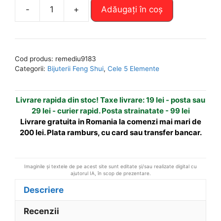
A
-
+
Adăugați în coș
Cantitate
l
Colier
t
fantezie
e
din
r
Cod produs:
remediu9183
sticla
n
Categorii:
Bijuterii Feng Shui
,
Cele 5 Elemente
de
a
Murano
t
Livrare rapida din stoc! Taxe livrare: 19 lei - posta sau
-
i
29 lei - curier rapid. Posta strainatate - 99 lei
elementul
v
Livrare gratuita in Romania la comenzi mai mari de
Lemn
e
200 lei. Plata ramburs, cu card sau transfer bancar.
:
Imaginile și textele de pe acest site sunt editate și/sau realizate digital cu
ajutorul IA, în scop de prezentare.
Descriere
Recenzii