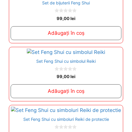
Set de bijuterii Feng Shui
0
99,00
lei
o
u
t
Adăugați în coș
o
f
5
Set Feng Shui cu simbolul Reiki
0
99,00
lei
o
u
t
Adăugați în coș
o
f
5
Set Feng Shui cu simboluri Reiki de protectie