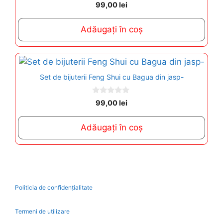
0
99,00
lei
o
u
t
Adăugați în coș
o
f
5
Set de bijuterii Feng Shui cu Bagua din jasp-
0
99,00
lei
o
u
t
Adăugați în coș
o
f
5
Politicia de confidențialitate
Termeni de utilizare