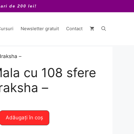
ari de 200 lei!
ursuri
Newsletter gratuit
Contact
draksha –
Mala cu 108 sfere
raksha –
Adăugați în coș