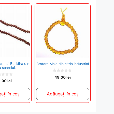
tara lui Buddha din
Bratara Mala din citrin industrial
a soarelui,
0
49,00
lei
o
9,00
lei
u
t
o
ați în coș
Adăugați în coș
f
5