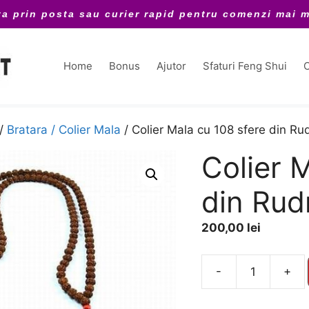
ta prin posta sau curier rapid pentru comenzi mai m
Home
Bonus
Ajutor
Sfaturi Feng Shui
C
/
Bratara / Colier Mala
/ Colier Mala cu 108 sfere din Ru
Colier 
din Rud
200,00
lei
A
-
+
Cantitate
l
Colier
t