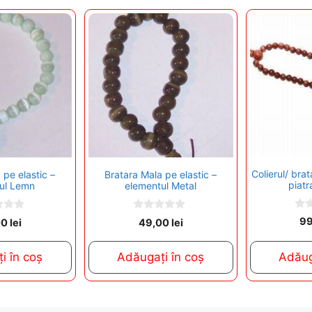
Colierul/ bra
 pe elastic –
Bratara Mala pe elastic –
piatr
ul Lemn
elementul Metal
0
0
9
00
lei
49,00
lei
o
o
u
u
t
t
i în coș
Adăugați în coș
Adăug
o
o
f
f
5
5