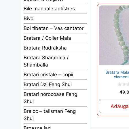
Bile manuale antistres
Bivol
Bol tibetan – Vas cantator
Bratara / Colier Mala
Bratara Rudraksha
Bratara Shambala /
Shamballa
Bratara Mala
Bratari cristale – copii
element
Bratari Dzi Feng Shui
0
49,
Bratari norocoase Feng
o
u
Shui
t
Adăugaț
o
Breloc – talisman Feng
f
5
Shui
Broasca jad