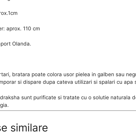
rox.1cm
er: aprox. 110 cm
port Olanda.
rtari, bratara poate colora usor pielea in galben sau neg
mporar si dispare dupa cateva utilizari si spalari cu apa 
raksha sunt purificate si tratate cu o solutie naturala de
gia.
e similare