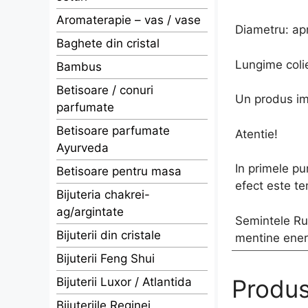
Aromaterapie – vas / vase
Diametru: ap
Baghete din cristal
Lungime coli
Bambus
Betisoare / conuri
Un produs im
parfumate
Betisoare parfumate
Atentie!
Ayurveda
In primele pu
Betisoare pentru masa
efect este te
Bijuteria chakrei-
ag/argintate
Semintele Rud
Bijuterii din cristale
mentine ener
Bijuterii Feng Shui
Produs
Bijuterii Luxor / Atlantida
Bijuteriile Reginei