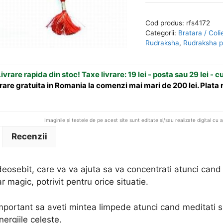
Mala
e
cu
r
Cod produs:
rfs4172
108
n
Categorii:
Bratara / Coli
sfere
a
Rudraksha
,
Rudraksha p
din
t
Rudraksha
i
ivrare rapida din stoc! Taxe livrare: 19 lei - posta sau 29 lei - c
-
v
rare gratuita in Romania la comenzi mai mari de 200 lei. Plata
e
:
Imaginile și textele de pe acest site sunt editate și/sau realizate digital cu 
Recenzii
osebit, care va va ajuta sa va concentrati atunci cand 
 magic, potrivit pentru orice situatie.
mportant sa aveti mintea limpede atunci cand meditati si va
ergiile celeste.