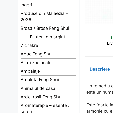
Ingeri
Produse din Malaezia –
2026
Brosa / Brose Feng Shui
– –- Bijuterii din argint –-
L
Liv
7 chakre
Abac Feng Shui
Aliati zodiacali
Descriere
Ambalaje
Amuleta Feng Shui
Un remediu de
Animalul de casa
este un numar
Ardei rosii Feng Shui
Este foarte i
Aromaterapie – esente /
armonie cu en
seturi