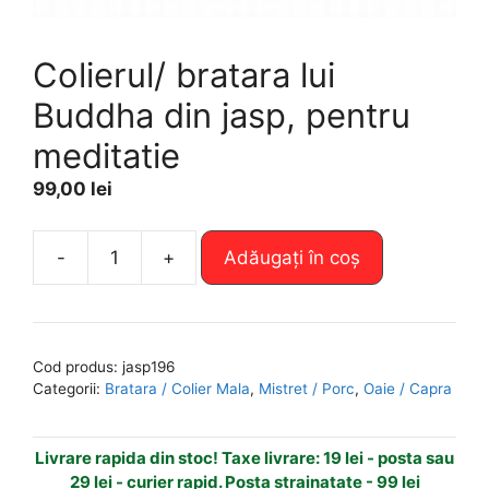
Colierul/ bratara lui
Buddha din jasp, pentru
meditatie
99,00
lei
A
-
+
Adăugați în coș
Cantitate
l
Colierul/
t
bratara
e
lui
r
Cod produs:
jasp196
Buddha
n
Categorii:
Bratara / Colier Mala
,
Mistret / Porc
,
Oaie / Capra
din
a
jasp,
t
Livrare rapida din stoc! Taxe livrare: 19 lei - posta sau
pentru
i
29 lei - curier rapid. Posta strainatate - 99 lei
meditatie