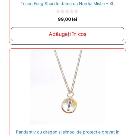
Tricou Feng Shui de dama cu Nordul Mistic – XL
0
99,00
lei
o
u
t
Adăugați în coș
o
f
5
Pandantiv cu dragon si simbol de protectie gravat in