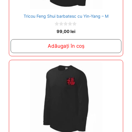
Tricou Feng Shui barbatesc cu Yin-Yang – M
0
99,00
lei
o
u
t
Adăugați în coș
o
f
5