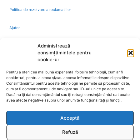
Politica de rezolvare a reclamatiilor
Ajutor
Bio
Administrează
consimțămintele pentru
Identificare firma
cookie-uri
Pentru a oferi cea mai bună experiență, folosim tehnologii, cum ar fi
Retragere din contract
cookie-uri, pentru a stoca și/sau accesa informațiile despre dispozitive.
Consimțământul pentru aceste tehnologii ne permite să procesăm date,
cum ar fi comportamentul de navigare sau ID-uri unice pe acest site.
A.N.P.C.
Dacă nu îți dai consimțământul sau îți retragi consimțământul dat poate
avea afecte negative asupra unor anumite funcționalități și funcții.
Acceptă
Reciclare
Refuză