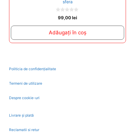
sfera
0
99,00
lei
o
u
t
Adăugați în coș
o
f
5
Politicia de confidențialitate
Termeni de utilizare
Despre cookie-uri
Livrare și plată
Reclamatii si retur