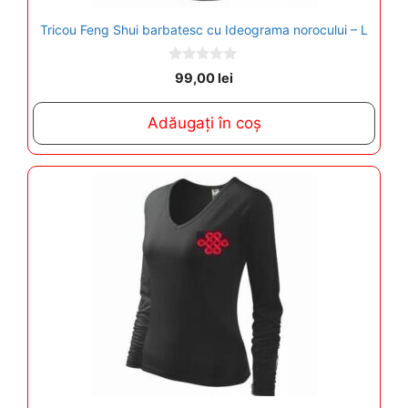
Tricou Feng Shui barbatesc cu Ideograma norocului – L
0
99,00
lei
o
u
t
Adăugați în coș
o
f
5