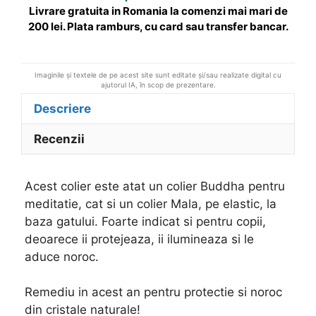
v
Livrare gratuita in Romania la comenzi mai mari de
e
200 lei. Plata ramburs, cu card sau transfer bancar.
:
Imaginile și textele de pe acest site sunt editate și/sau realizate digital cu
ajutorul IA, în scop de prezentare.
Descriere
Recenzii
Acest colier este atat un colier Buddha pentru
meditatie, cat si un colier Mala, pe elastic, la
baza gatului. Foarte indicat si pentru copii,
deoarece ii protejeaza, ii ilumineaza si le
aduce noroc.
Remediu in acest an pentru protectie si noroc
din cristale naturale!