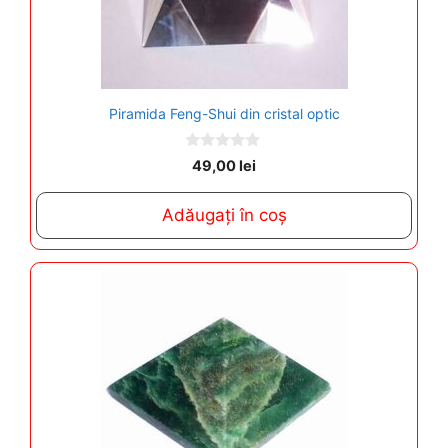
Piramida Feng-Shui din cristal optic
0
49,00
lei
o
u
t
Adăugați în coș
o
f
5