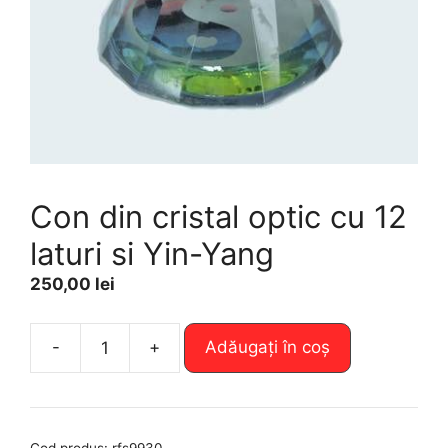
Con din cristal optic cu 12
laturi si Yin-Yang
250,00
lei
A
-
+
Adăugați în coș
Cantitate
l
Con
t
din
e
cristal
r
Cod produs:
rfs9930