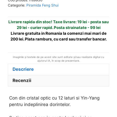
optic
n
Categorie:
Piramida Feng Shui
cu
a
12
t
Livrare rapida din stoc! Taxe livrare: 19 lei - posta sau
laturi
i
29 lei - curier rapid. Posta strainatate - 99 lei
si
v
Livrare gratuita in Romania la comenzi mai mari de
Yin-
e
200 lei. Plata ramburs, cu card sau transfer bancar.
Yang
:
Imaginile și textele de pe acest site sunt editate și/sau realizate digital cu
ajutorul IA, în scop de prezentare.
Descriere
Recenzii
Con din cristal optic cu 12 laturi si Yin-Yang
pentru indeplinirea dorintelor.