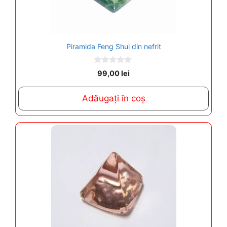
Piramida Feng Shui din nefrit
0
99,00
lei
o
u
t
Adăugați în coș
o
f
5