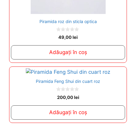
Piramida roz din sticla optica
0
49,00
lei
o
u
t
Adăugați în coș
o
f
5
Piramida Feng Shui din cuart roz
0
200,00
lei
o
u
t
Adăugați în coș
o
f
5