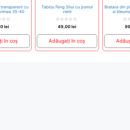
n transparent cu
Tablou Feng Shui cu pomul
Bratara din p
arimea 35-40
vietii
si bleuma
0
0
00
lei
49,00
lei
9
o
o
u
u
t
t
i în coș
Adăugați în coș
Adăug
o
o
f
f
5
5