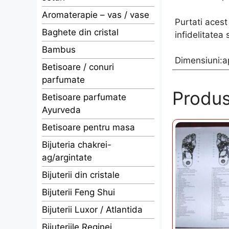
Aromaterapie – vas / vase
Purtati acest 
Baghete din cristal
infidelitatea 
Bambus
Dimensiuni:ap
Betisoare / conuri
parfumate
Produs
Betisoare parfumate
Ayurveda
Betisoare pentru masa
Bijuteria chakrei-
ag/argintate
Bijuterii din cristale
Bijuterii Feng Shui
Bijuterii Luxor / Atlantida
Bijuteriile Reginei