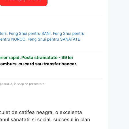
terii
,
Feng Shui pentru BANI
,
Feng Shui pentru
pentru NOROC
,
Feng Shui pentru SANATATE
urier rapid. Posta strainatate - 99 lei
 ramburs, cu card sau transfer bancar.
ajutorul IA, în scop de prezentare.
aculet de catifea neagra, o excelenta
nul sanatatii si social, succesul in plan