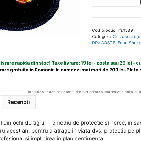
Cantitate
l
Cristal
t
natural
e
din
r
Cod produs:
rfs1539
ochi
n
Categorii:
Cristale si biju
de
a
DRAGOSTE
,
Feng Shui 
tigru
t
-
i
ivrare rapida din stoc! Taxe livrare: 19 lei - posta sau 29 lei - c
remediu
v
rare gratuita in Romania la comenzi mai mari de 200 lei. Plata
de
e
protectie
:
Imaginile și textele de pe acest site sunt editate și/sau realizate digital cu 
Recenzii
al din ochi de tigru – remediu de protectie si noroc, in s
u acest an, pentru a atrage in viata dvs. protectia pe pla
rofesional si implinirea in plan sentimental.