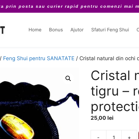
ta prin posta sau curier rapid pentru comenzi mai m
Home
Bonus
Ajutor
Sfaturi Feng Shui
C
/
Feng Shui pentru SANATATE
/ Cristal natural din ochi
Cristal 
tigru –
protect
25,00
lei
A
-
+