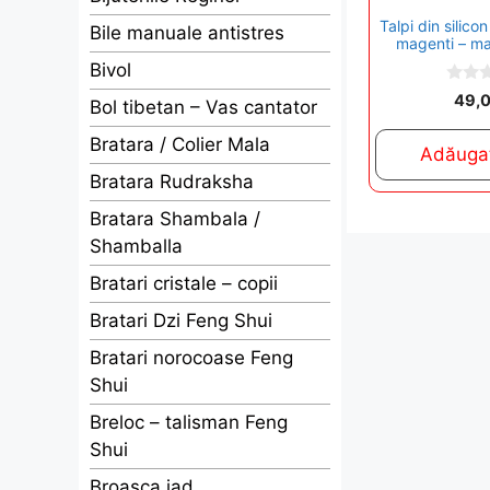
Talpi din silico
Bile manuale antistres
magenti – m
Bivol
0
49,
Bol tibetan – Vas cantator
o
u
t
Bratara / Colier Mala
Adăugaț
o
f
Bratara Rudraksha
5
Bratara Shambala /
Shamballa
Bratari cristale – copii
Bratari Dzi Feng Shui
Bratari norocoase Feng
Shui
Breloc – talisman Feng
Shui
Broasca jad