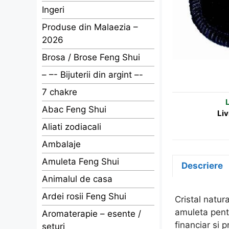
Ingeri
Produse din Malaezia –
2026
Brosa / Brose Feng Shui
– –- Bijuterii din argint –-
7 chakre
L
Abac Feng Shui
Liv
Aliati zodiacali
Ambalaje
Amuleta Feng Shui
Descriere
Animalul de casa
Ardei rosii Feng Shui
Cristal natur
amuleta pentr
Aromaterapie – esente /
financiar si p
seturi