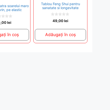
Tablou Feng Shui pentru
iatra soarelui maro
sanatate si longevitate
rin, pe elastic
0
49,00
lei
9,00
lei
o
u
t
o
ați în coș
Adăugați în coș
f
5