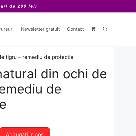
ari de 200 lei!
ursuri
Newsletter gratuit
Contact
 de tigru – remediu de protectie
natural din ochi de
 remediu de
ie
Adăugați în coș