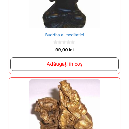
Buddha al meditatiei
0
99,00
lei
o
u
t
Adăugați în coș
o
f
5