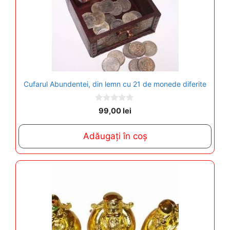
Cufarul Abundentei, din lemn cu 21 de monede diferite
0
99,00
lei
o
u
t
Adăugați în coș
o
f
5