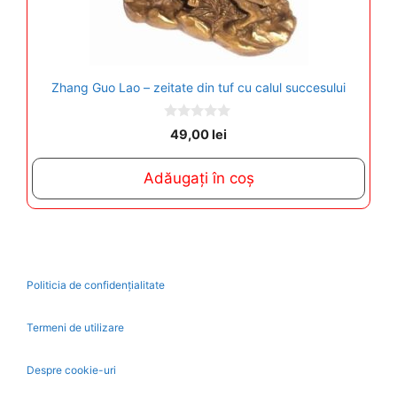
Zhang Guo Lao – zeitate din tuf cu calul succesului
0
49,00
lei
o
u
t
Adăugați în coș
o
f
5
Politicia de confidențialitate
Termeni de utilizare
Despre cookie-uri