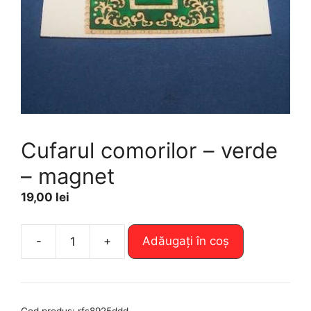
Cufarul comorilor – verde
– magnet
19,00
lei
A
-
+
Adăugați în coș
Cantitate
l
Cufarul
t
comorilor
e
-
r
Cod produs:
rfs8925ddd