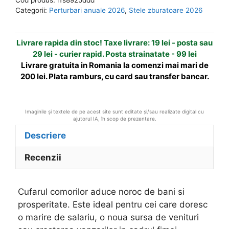
verde
n
Categorii:
Perturbari anuale 2026
,
Stele zburatoare 2026
-
a
magnet
t
Livrare rapida din stoc! Taxe livrare: 19 lei - posta sau
i
29 lei - curier rapid. Posta strainatate - 99 lei
v
Livrare gratuita in Romania la comenzi mai mari de
e
200 lei. Plata ramburs, cu card sau transfer bancar.
:
Imaginile și textele de pe acest site sunt editate și/sau realizate digital cu
ajutorul IA, în scop de prezentare.
Descriere
Recenzii
Cufarul comorilor aduce noroc de bani si
prosperitate. Este ideal pentru cei care doresc
o marire de salariu, o noua sursa de venituri