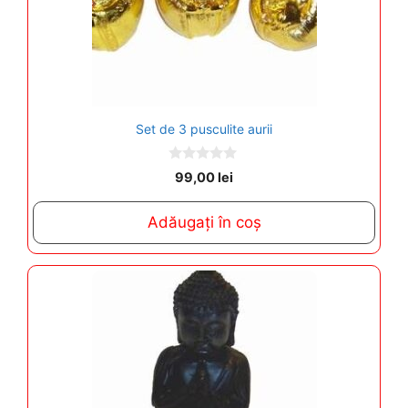
Set de 3 pusculite aurii
0
99,00
lei
o
u
t
Adăugați în coș
o
f
5