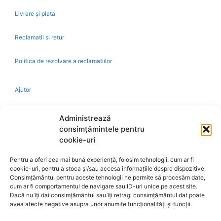
Livrare și plată
Reclamatii si retur
Politica de rezolvare a reclamatiilor
Ajutor
Bio
Administrează
consimțămintele pentru
Identificare firma
cookie-uri
Pentru a oferi cea mai bună experiență, folosim tehnologii, cum ar fi
Retragere din contract
cookie-uri, pentru a stoca și/sau accesa informațiile despre dispozitive.
Consimțământul pentru aceste tehnologii ne permite să procesăm date,
cum ar fi comportamentul de navigare sau ID-uri unice pe acest site.
A.N.P.C.
Dacă nu îți dai consimțământul sau îți retragi consimțământul dat poate
avea afecte negative asupra unor anumite funcționalități și funcții.