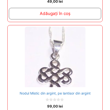
49,00
lei
o
u
t
Adăugați în coș
o
f
5
Nodul Mistic din argint, pe lantisor din argint
0
99,00
lei
o