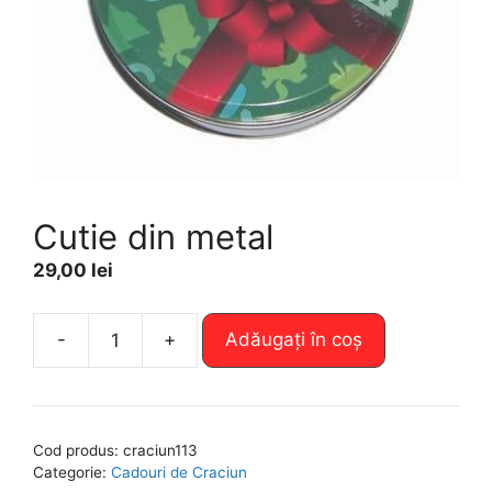
Cutie din metal
29,00
lei
A
-
+
Adăugați în coș
Cantitate
l
Cutie
t
din
e
metal
r
Cod produs:
craciun113
n
Categorie:
Cadouri de Craciun
a