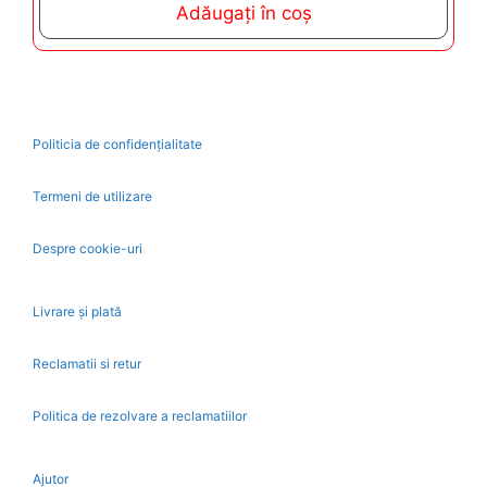
Adăugați în coș
o
f
5
Politicia de confidențialitate
Termeni de utilizare
Despre cookie-uri
Livrare și plată
Reclamatii si retur
Politica de rezolvare a reclamatiilor
Ajutor