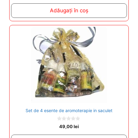
u
t
Adăugați în coș
o
f
5
Set de 4 esente de aromoterapie in saculet
0
49,00
lei
o
u
t