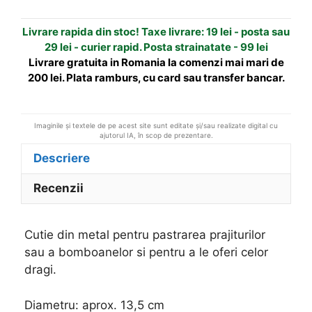
t
Livrare rapida din stoc! Taxe livrare: 19 lei - posta sau
i
29 lei - curier rapid. Posta strainatate - 99 lei
v
Livrare gratuita in Romania la comenzi mai mari de
e
200 lei. Plata ramburs, cu card sau transfer bancar.
:
Imaginile și textele de pe acest site sunt editate și/sau realizate digital cu
ajutorul IA, în scop de prezentare.
Descriere
Recenzii
Cutie din metal pentru pastrarea prajiturilor
sau a bomboanelor si pentru a le oferi celor
dragi.
Diametru: aprox. 13,5 cm