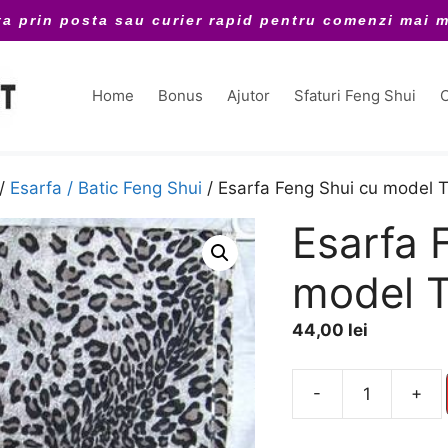
ta prin posta sau curier rapid pentru comenzi mai m
Home
Bonus
Ajutor
Sfaturi Feng Shui
C
/
Esarfa / Batic Feng Shui
/ Esarfa Feng Shui cu model T
Esarfa 
model T
44,00
lei
A
-
+
Cantitate
l
Esarfa
t