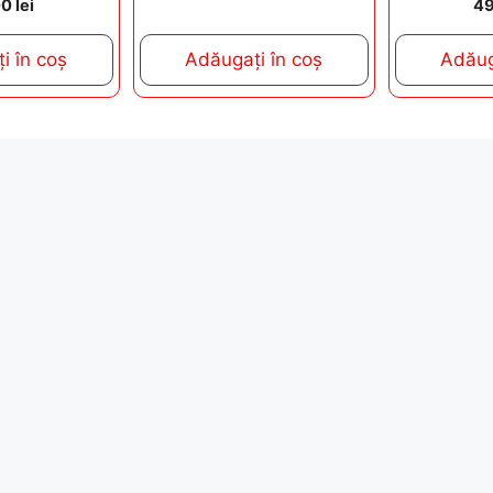
00
lei
4
o
u
t
i în coș
Adăugați în coș
Adăug
o
f
5