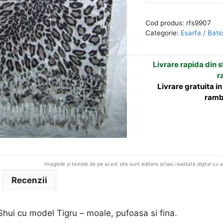
Feng
e
Shui
r
Cod produs:
rfs9907
cu
n
Categorie:
Esarfa / Bati
model
a
Tigru
t
Livrare rapida din st
i
r
v
Livrare gratuita i
e
ramb
:
Imaginile și textele de pe acest site sunt editate și/sau realizate digital cu 
Recenzii
hui cu model Tigru – moale, pufoasa si fina.