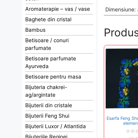
Aromaterapie – vas / vase
Dimensiune: 
Baghete din cristal
Produs
Bambus
Betisoare / conuri
parfumate
Betisoare parfumate
Ayurveda
Betisoare pentru masa
Bijuteria chakrei-
ag/argintate
Bijuterii din cristale
Bijuterii Feng Shui
Esarfa Feng Sh
elemen
Bijuterii Luxor / Atlantida
Bijuteriile Reginei
0