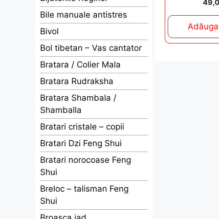
49,
o
u
Bile manuale antistres
t
Adăugaț
o
Bivol
f
5
Bol tibetan – Vas cantator
Bratara / Colier Mala
Bratara Rudraksha
Bratara Shambala /
Shamballa
Bratari cristale – copii
Bratari Dzi Feng Shui
Bratari norocoase Feng
Shui
Breloc – talisman Feng
Shui
Broasca jad