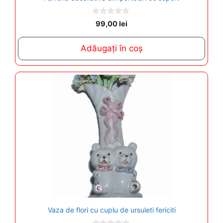
0
99,00
lei
o
u
t
Adăugați în coș
o
f
5
Vaza de flori cu cuplu de ursuleti fericiti