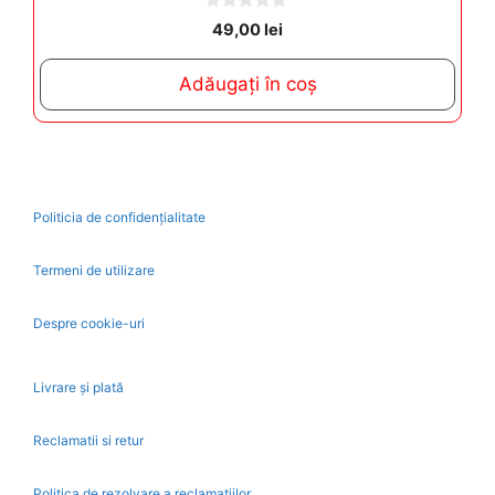
0
49,00
lei
o
u
t
Adăugați în coș
o
f
5
Politicia de confidențialitate
Termeni de utilizare
Despre cookie-uri
Livrare și plată
Reclamatii si retur
Politica de rezolvare a reclamatiilor