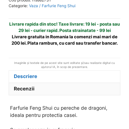
cu
n
Categorie:
Vaza / Farfurie Feng Shui
pereche
a
de
t
Livrare rapida din stoc! Taxe livrare: 19 lei - posta sau
dragoni
i
29 lei - curier rapid. Posta strainatate - 99 lei
v
Livrare gratuita in Romania la comenzi mai mari de
e
200 lei. Plata ramburs, cu card sau transfer bancar.
:
Imaginile și textele de pe acest site sunt editate și/sau realizate digital cu
ajutorul IA, în scop de prezentare.
Descriere
Recenzii
Farfurie Feng Shui cu pereche de dragoni,
ideala pentru protectia casei.