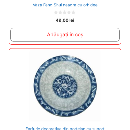
Vaza Feng Shui neagra cu orhidee
0
49,00
lei
o
u
t
Adăugați în coș
o
f
5
Farfurie decorativa din portelan cu suport