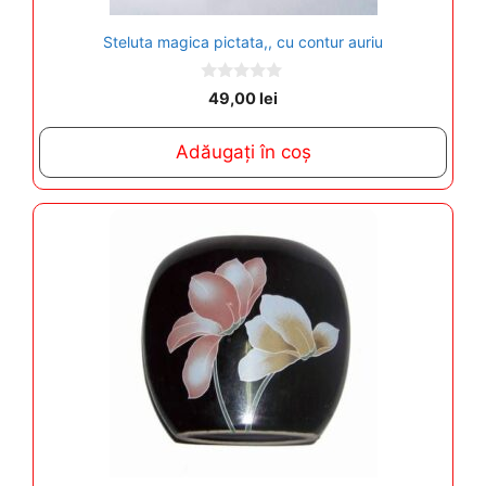
Steluta magica pictata,, cu contur auriu
0
49,00
lei
o
u
t
Adăugați în coș
o
f
5