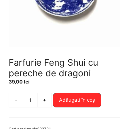
Farfurie Feng Shui cu
pereche de dragoni
39,00
lei
A
-
+
Adăugați în coș
Cantitate
l
Farfurie
t
Feng
e
Shui
r
Cod produs:
rfs882731