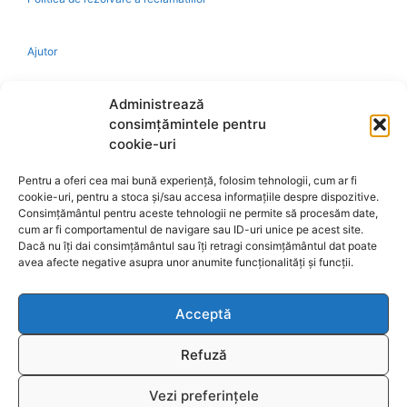
Ajutor
Bio
Administrează
consimțămintele pentru
Identificare firma
cookie-uri
Pentru a oferi cea mai bună experiență, folosim tehnologii, cum ar fi
Retragere din contract
cookie-uri, pentru a stoca și/sau accesa informațiile despre dispozitive.
Consimțământul pentru aceste tehnologii ne permite să procesăm date,
cum ar fi comportamentul de navigare sau ID-uri unice pe acest site.
A.N.P.C.
Dacă nu îți dai consimțământul sau îți retragi consimțământul dat poate
avea afecte negative asupra unor anumite funcționalități și funcții.
Acceptă
Reciclare
Refuză
Vezi preferințele