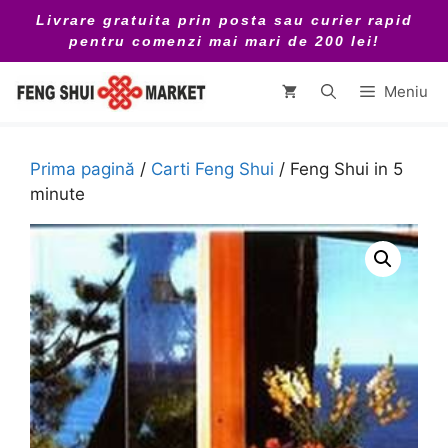
Sari
Livrare gratuita prin posta sau curier rapid
la
pentru comenzi mai mari de 200 lei!
conținut
Meniu
Prima pagină
/
Carti Feng Shui
/ Feng Shui in 5
minute