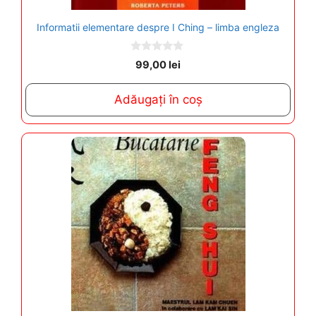
Informatii elementare despre I Ching – limba engleza
0
99,00
lei
o
u
t
Adăugați în coș
o
f
5