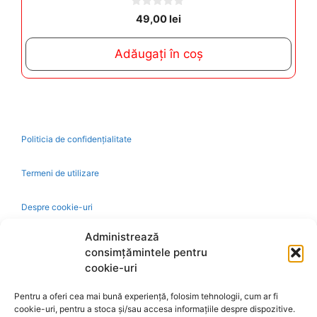
0
49,00
lei
o
u
t
Adăugați în coș
o
f
5
Politicia de confidențialitate
Termeni de utilizare
Despre cookie-uri
Administrează
Livrare și plată
consimțămintele pentru
cookie-uri
Reclamatii si retur
Pentru a oferi cea mai bună experiență, folosim tehnologii, cum ar fi
cookie-uri, pentru a stoca și/sau accesa informațiile despre dispozitive.
Politica de rezolvare a reclamatiilor