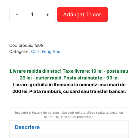
A
-
+
Adăugați în coș
Cantitate
l
Feng
t
Shui
e
in
r
Cod produs:
fs09
5
n
Categorie:
Carti Feng Shui
minute
a
t
Livrare rapida din stoc! Taxe livrare: 19 lei - posta sau
i
29 lei - curier rapid. Posta strainatate - 99 lei
v
Livrare gratuita in Romania la comenzi mai mari de
e
200 lei. Plata ramburs, cu card sau transfer bancar.
:
Imaginile și textele de pe acest site sunt editate și/sau realizate digital cu
ajutorul IA, în scop de prezentare.
Descriere