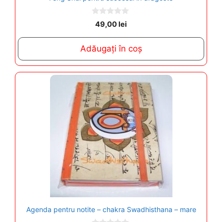
0
49,00
lei
o
u
t
Adăugați în coș
o
f
5
Agenda pentru notite – chakra Swadhisthana – mare