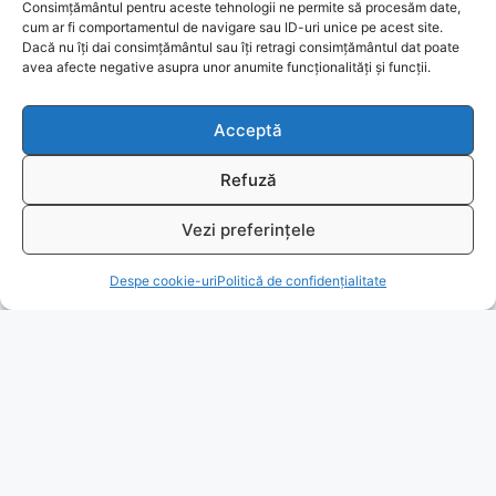
Consimțământul pentru aceste tehnologii ne permite să procesăm date,
cum ar fi comportamentul de navigare sau ID-uri unice pe acest site.
Dacă nu îți dai consimțământul sau îți retragi consimțământul dat poate
Ajutor
avea afecte negative asupra unor anumite funcționalități și funcții.
Bio
Acceptă
Identificare firma
Refuză
Retragere din contract
Vezi preferințele
T
Despe cookie-uri
Politică de confidențialitate
A.N.P.C.
Reciclare