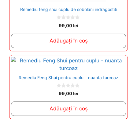
Remediu feng shui cuplu de sobolani indragostiti
0
99,00
lei
o
u
t
Adăugați în coș
o
f
5
Remediu Feng Shui pentru cuplu – nuanta turcoaz
0
99,00
lei
o
u
t
Adăugați în coș
o
f
5