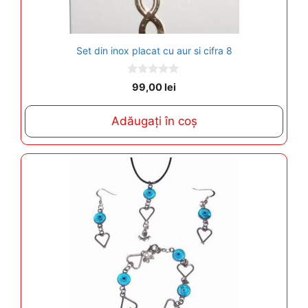
Set din inox placat cu aur si cifra 8
0
99,00
lei
o
u
t
Adăugați în coș
o
f
5