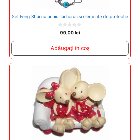
Set Feng Shui cu ochiul lui horus si elemente de protectie
0
99,00
lei
o
u
t
Adăugați în coș
o
f
5