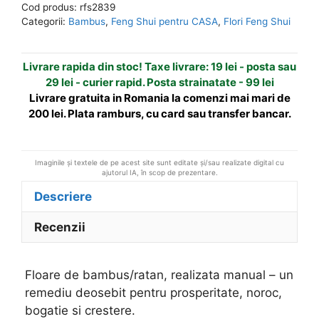
Cod produs:
rfs2839
realizata
n
Categorii:
Bambus
,
Feng Shui pentru CASA
,
Flori Feng Shui
manual
a
t
Livrare rapida din stoc! Taxe livrare: 19 lei - posta sau
i
29 lei - curier rapid. Posta strainatate - 99 lei
v
Livrare gratuita in Romania la comenzi mai mari de
e
200 lei. Plata ramburs, cu card sau transfer bancar.
:
Imaginile și textele de pe acest site sunt editate și/sau realizate digital cu
ajutorul IA, în scop de prezentare.
Descriere
Recenzii
Floare de bambus/ratan, realizata manual – un
remediu deosebit pentru prosperitate, noroc,
bogatie si crestere.