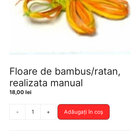
Floare de bambus/ratan,
realizata manual
18,00
lei
A
-
+
Adăugați în coș
Cantitate
l
Floare
t
de
e
bambus/ratan,
r