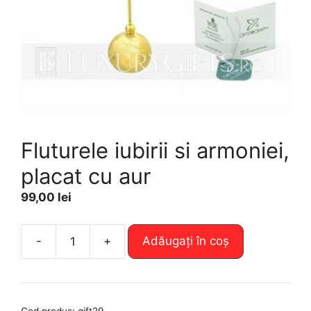
Fluturele iubirii si armoniei,
placat cu aur
99,00
lei
A
-
+
Adăugați în coș
Cantitate
l
Fluturele
t
iubirii
e
si
r
Cod produs:
gift29