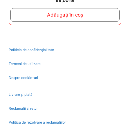
99,00
lei
o
u
t
Adăugați în coș
o
f
5
Politicia de confidențialitate
Termeni de utilizare
Despre cookie-uri
Livrare și plată
Reclamatii si retur
Politica de rezolvare a reclamatiilor