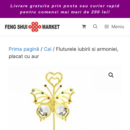
Sari
Livrare gratuita prin posta sau curier rapid
la
pentru comenzi mai mari de 200 lei!
conținut
Meniu
Prima pagină
/
Cal
/ Fluturele iubirii si armoniei,
placat cu aur