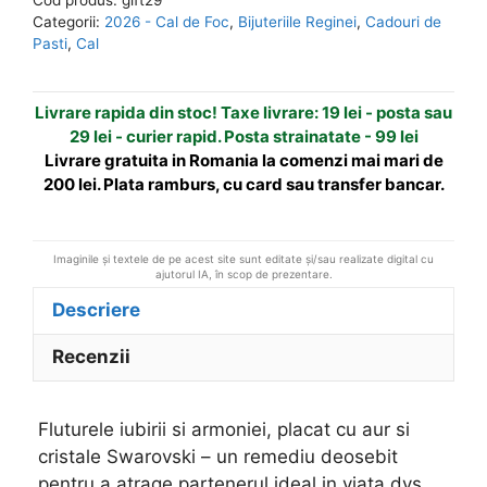
armoniei,
n
Categorii:
2026 - Cal de Foc
,
Bijuteriile Reginei
,
Cadouri de
placat
a
Pasti
,
Cal
cu
t
aur
i
Livrare rapida din stoc! Taxe livrare: 19 lei - posta sau
v
29 lei - curier rapid. Posta strainatate - 99 lei
e
Livrare gratuita in Romania la comenzi mai mari de
:
200 lei. Plata ramburs, cu card sau transfer bancar.
Imaginile și textele de pe acest site sunt editate și/sau realizate digital cu
ajutorul IA, în scop de prezentare.
Descriere
Recenzii
Fluturele iubirii si armoniei, placat cu aur si
cristale Swarovski – un remediu deosebit
pentru a atrage partenerul ideal in viata dvs.