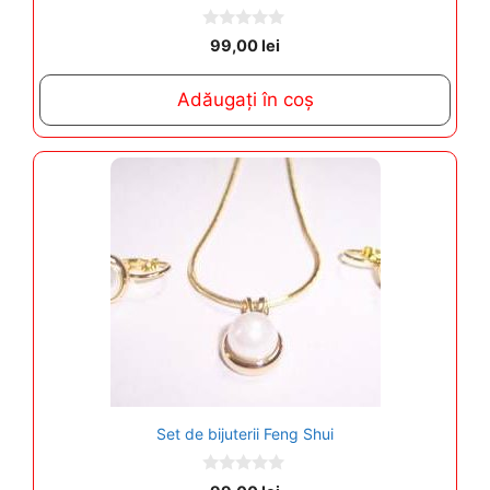
0
99,00
lei
o
u
t
Adăugați în coș
o
f
5
Set de bijuterii Feng Shui
0