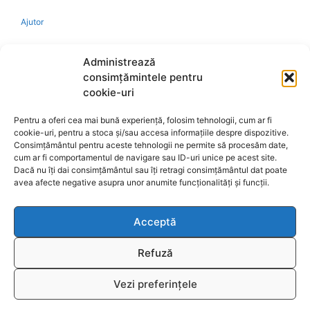
Ajutor
Bio
Administrează
consimțămintele pentru
Identificare firma
cookie-uri
Pentru a oferi cea mai bună experiență, folosim tehnologii, cum ar fi
Retragere din contract
cookie-uri, pentru a stoca și/sau accesa informațiile despre dispozitive.
Consimțământul pentru aceste tehnologii ne permite să procesăm date,
cum ar fi comportamentul de navigare sau ID-uri unice pe acest site.
A.N.P.C.
Dacă nu îți dai consimțământul sau îți retragi consimțământul dat poate
avea afecte negative asupra unor anumite funcționalități și funcții.
Acceptă
Reciclare
Refuză
Vezi preferințele
© 2026
www.fengshui-market.ro
- remedii, cadouri și
T