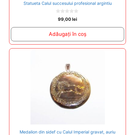
Statueta Calul succesului profesional argintiu
0
99,00
lei
o
u
t
Adăugați în coș
o
f
5
Medalion din sidef cu Calul Imperial gravat, auriu