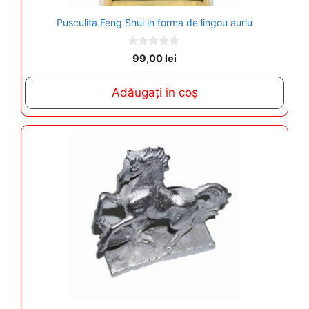
Pusculita Feng Shui in forma de lingou auriu
0
99,00
lei
o
u
t
Adăugați în coș
o
f
5