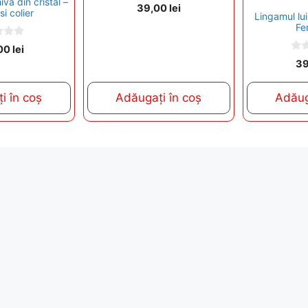
iva din cristal –
0
39,00
lei
si colier
o
Lingamul lu
u
Fe
t
o
00
lei
f
0
5
3
o
u
t
i în coș
Adăugați în coș
Adăug
o
f
5