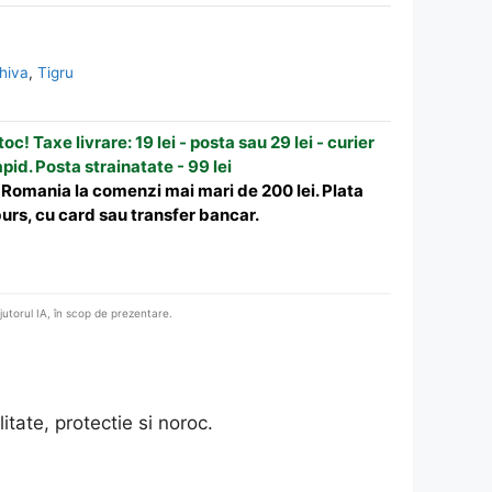
hiva
,
Tigru
oc! Taxe livrare: 19 lei - posta sau 29 lei - curier
apid. Posta strainatate - 99 lei
n Romania la comenzi mai mari de 200 lei. Plata
urs, cu card sau transfer bancar.
ajutorul IA, în scop de prezentare.
itate, protectie si noroc.