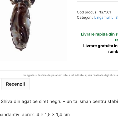
ul
e
lui
r
Cod produs:
rfs7561
Shiva
n
Categorii:
Lingamul lui S
din
a
agat
t
Livrare rapida din st
pe
i
r
siret
v
Livrare gratuita i
negru
e
ramb
:
Imaginile și textele de pe acest site sunt editate și/sau realizate digital cu 
Recenzii
 Shiva din agat pe siret negru – un talisman pentru stabil
andantiv: aprox. 4 x 1,5 x 1,4 cm