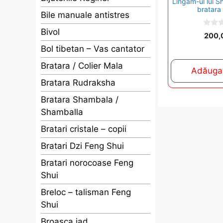
Lingam-ul lui Sh
bratara 
Bile manuale antistres
Bivol
0
200,
o
u
Bol tibetan – Vas cantator
t
o
Bratara / Colier Mala
f
Adăugaț
5
Bratara Rudraksha
Bratara Shambala /
Shamballa
Bratari cristale – copii
Bratari Dzi Feng Shui
Bratari norocoase Feng
Shui
Breloc – talisman Feng
Shui
Broasca jad