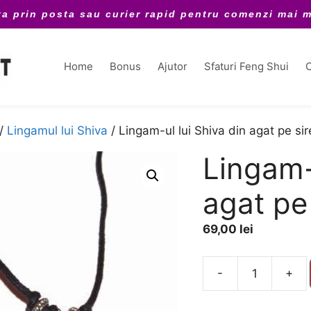
ta prin posta sau curier rapid pentru comenzi mai m
Home
Bonus
Ajutor
Sfaturi Feng Shui
C
/
Lingamul lui Shiva
/ Lingam-ul lui Shiva din agat pe sir
Lingam-u
agat pe
69,00
lei
A
-
+
Cantitate
l
Lingam-
t