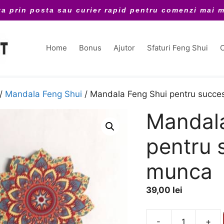
ta prin posta sau curier rapid pentru comenzi mai m
Home
Bonus
Ajutor
Sfaturi Feng Shui
C
/
Mandala Feng Shui
/ Mandala Feng Shui pentru succes
Mandala
pentru 
munca
39,00
lei
A
-
+