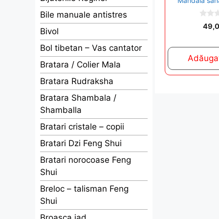
Mandala sanata
Bile manuale antistres
0
49,
Bivol
o
u
t
Bol tibetan – Vas cantator
o
Adăugaț
f
Bratara / Colier Mala
5
Bratara Rudraksha
Bratara Shambala /
Shamballa
Bratari cristale – copii
Bratari Dzi Feng Shui
Bratari norocoase Feng
Shui
Breloc – talisman Feng
Shui
Broasca jad