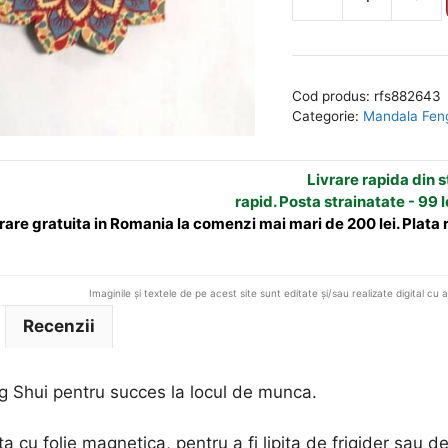
Cantitate
l
Mandala
t
Feng
e
Shui
r
Cod produs:
rfs882643
pentru
n
Categorie:
Mandala Fen
succes
a
la
t
Livrare rapida din st
locul
i
rapid. Posta strainatate - 99 l
de
v
rare gratuita in Romania la comenzi mai mari de 200 lei. Plata
munca
e
:
Imaginile și textele de pe acest site sunt editate și/sau realizate digital cu 
Recenzii
 Shui pentru succes la locul de munca.
a cu folie magnetica, pentru a fi lipita de frigider sau d