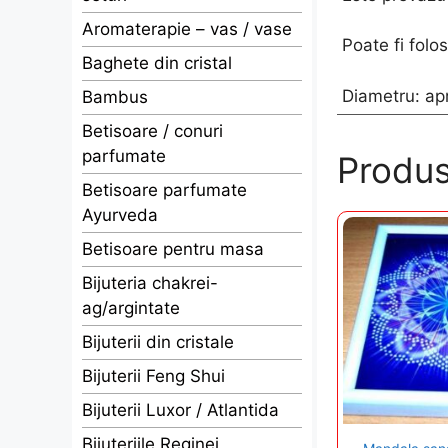
Aromaterapie – vas / vase
Poate fi folo
Baghete din cristal
Diametru: ap
Bambus
Betisoare / conuri
parfumate
Produs
Betisoare parfumate
Ayurveda
Betisoare pentru masa
Bijuteria chakrei-
ag/argintate
Bijuterii din cristale
Bijuterii Feng Shui
Bijuterii Luxor / Atlantida
Bijuteriile Reginei