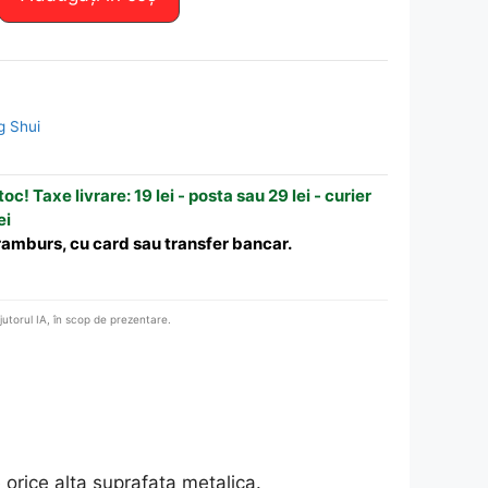
g Shui
oc! Taxe livrare: 19 lei - posta sau 29 lei - curier
ei
 ramburs, cu card sau transfer bancar.
ajutorul IA, în scop de prezentare.
e orice alta suprafata metalica.