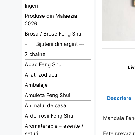
Ingeri
Produse din Malaezia –
2026
Brosa / Brose Feng Shui
– –- Bijuterii din argint –-
7 chakre
Abac Feng Shui
Liv
Aliati zodiacali
Ambalaje
Amuleta Feng Shui
Descriere
Animalul de casa
Ardei rosii Feng Shui
Mandala Feng
Aromaterapie – esente /
Este prevazut
seturi